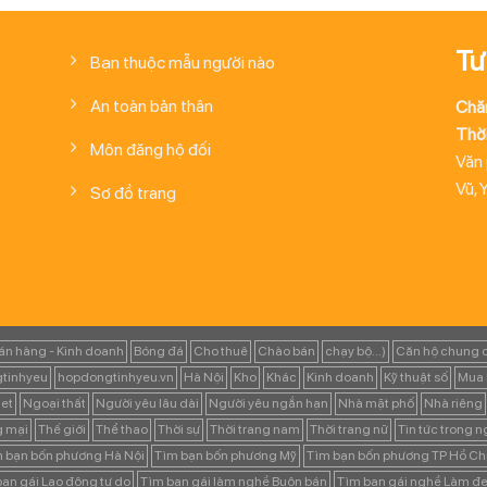
Tư
Bạn thuộc mẫu người nào
An toàn bản thân
Chă
Thời
Môn đăng hộ đối
Văn
Vũ, 
Sơ đồ trang
án hàng - Kinh doanh
Bóng đá
Cho thuê
Chào bán
chạy bộ...)
Căn hộ chung 
tinhyeu
hopdongtinhyeu.vn
Hà Nội
Kho
Khác
Kinh doanh
Kỹ thuật số
Mua 
et
Ngoại thất
Người yêu lâu dài
Người yêu ngắn hạn
Nhà mặt phố
Nhà riêng
g mại
Thế giới
Thể thao
Thời sự
Thời trang nam
Thời trang nữ
Tin tức trong 
 bạn bốn phương Hà Nội
Tìm bạn bốn phương Mỹ
Tìm bạn bốn phương TP Hồ Ch
ạn gái Lao động tự do
Tìm bạn gái làm nghề Buôn bán
Tìm bạn gái nghề Làm đẹ