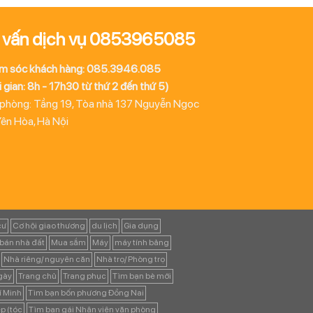
 vấn dịch vụ 0853965085
m sóc khách hàng: 085.3946.085
 gian: 8h - 17h30 từ thứ 2 đến thứ 5)
 phòng: Tầng 19, Tòa nhà 137 Nguyễn Ngọc
Yên Hòa, Hà Nội
cư
Cơ hội giao thương
du lịch
Gia dụng
bán nhà đất
Mua sắm
Máy
máy tính bảng
Nhà riêng/ nguyên căn
Nhà trọ/ Phòng trọ
ngày
Trang chủ
Trang phục
Tìm bạn bè mới
í Minh
Tìm bạn bốn phương Đồng Nai
p (tóc
Tìm bạn gái Nhân viên văn phòng