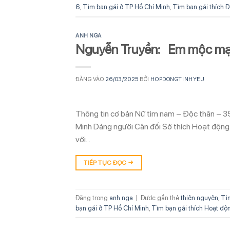
6
,
Tìm bạn gái ở TP Hồ Chí Minh
,
Tìm bạn gái thích 
ANH NGA
Nguyễn Truyền: Em mộc mạt
ĐĂNG VÀO
26/03/2025
BỞI
HOPDONGTINHYEU
Thông tin cơ bản Nữ tìm nam – Độc thân – 3
Minh Dáng người Cân đối Sở thích Hoạt động t
với…
TIẾP TỤC ĐỌC
→
Đăng trong
anh nga
|
Được gắn thẻ
thiện nguyện
,
Tì
bạn gái ở TP Hồ Chí Minh
,
Tìm bạn gái thích Hoạt độn