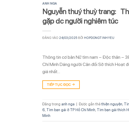
ANH NGA
Nguyễn thuý thuỳ trang: Thậ
gặp dc người nghiêm túc
ĐĂNG VÀO
24/03/2025
BỞI
HOPDONGTINHYEU
Thông tin cơ bản Nữ tìm nam – Độc thân – 3
Chí Minh Dáng người Cân đối Sở thích Hoạt đ
giá nhất…
TIẾP TỤC ĐỌC
→
Đăng trong
anh nga
|
Được gắn thẻ
thiện nguyện
,
Tì
6
,
Tìm bạn gái ở TP Hồ Chí Minh
,
Tìm bạn gái thích H
Minh