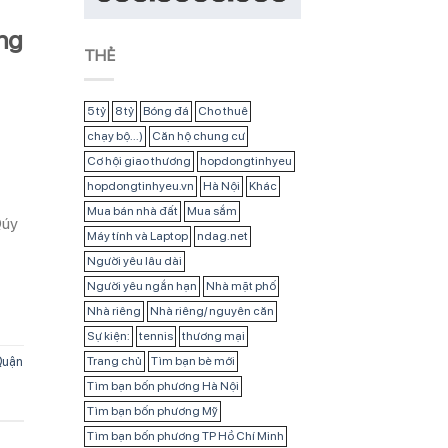
ng
THẺ
5 tỷ
8 tỷ
Bóng đá
Cho thuê
chạy bộ...)
Căn hộ chung cư
Cơ hội giao thương
hopdongtinhyeu
hopdongtinhyeu.vn
Hà Nội
Khác
Mua bán nhà đất
Mua sắm
Qúy
Máy tính và Laptop
ndag.net
Người yêu lâu dài
Người yêu ngắn hạn
Nhà mặt phố
Nhà riêng
Nhà riêng/ nguyên căn
Sự kiện:
tennis
thương mại
Trang chủ
Tìm bạn bè mới
Quận
Tìm bạn bốn phương Hà Nội
Tìm bạn bốn phương Mỹ
Tìm bạn bốn phương TP Hồ Chí Minh