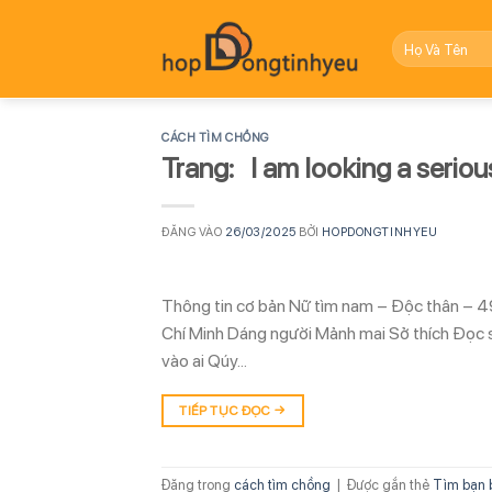
Bỏ
qua
nội
dung
CÁCH TÌM CHỒNG
Trang: I am looking a serious
ĐĂNG VÀO
26/03/2025
BỞI
HOPDONGTINHYEU
Thông tin cơ bản Nữ tìm nam – Độc thân – 4
Chí Minh Dáng người Mảnh mai Sở thích Đọc 
vào ai Qúy…
TIẾP TỤC ĐỌC
→
Đăng trong
cách tìm chồng
|
Được gắn thẻ
Tìm bạn 