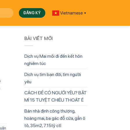
Vietnamese
▼
BÀI VIẾT MỚI
Dịch vụ Mai mối đi đến kết hôn
nghiêm túc
Dịch vụ tìm bạn đời, tìm người
ồ
yêu
c
CÁCH ĐỂ CÓ NGƯỜI YÊU? BẬT
MÍ 15 TUYỆT CHIÊU THOÁT Ế
Bán nhà định công thượng,
hoàng mai, ba gác đỗ cửa, gần ô
tô, 35m2, 7.15tỷ ctl
Quận