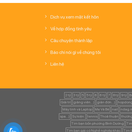
Dịch vụ xem mặt kết hôn
Về hợp đồng tình yêu
Câu chuyện thành lập
Báo chí nói gì về chúng tôi
Liên hệ
2 tỷ
3 tỷ
5
5 tỷ
6
6 tỷ
7
8 tỷ
9 tỷ
B
Giải trí
giảng viên...)
giản đơn...)
hopdong
Máy tính và Laptop
Mẹ Và Bé
nail
ndag.n
spa...)
Sự kiện:
tennis
Thoả thuận
thươn
Tìm bạn bốn phương Bình Dương
Tìm
Tìm bạn gái có Nghề nghiệp khác
Tìm b