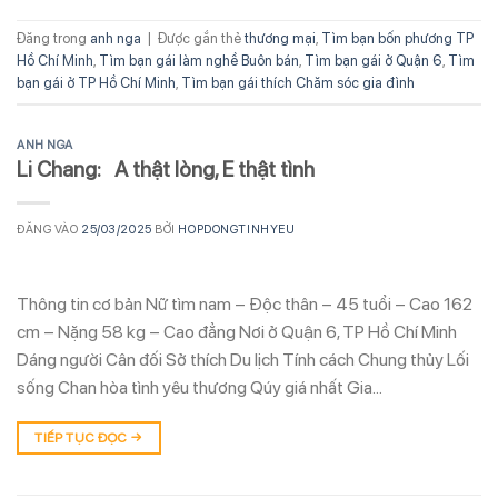
Đăng trong
anh nga
|
Được gắn thẻ
thương mại
,
Tìm bạn bốn phương TP
Hồ Chí Minh
,
Tìm bạn gái làm nghề Buôn bán
,
Tìm bạn gái ở Quận 6
,
Tìm
bạn gái ở TP Hồ Chí Minh
,
Tìm bạn gái thích Chăm sóc gia đình
ANH NGA
Li Chang: A thật lòng, E thật tình
ĐĂNG VÀO
25/03/2025
BỞI
HOPDONGTINHYEU
Thông tin cơ bản Nữ tìm nam – Độc thân – 45 tuổi – Cao 162
cm – Nặng 58 kg – Cao đẳng Nơi ở Quận 6, TP Hồ Chí Minh
Dáng người Cân đối Sở thích Du lịch Tính cách Chung thủy Lối
sống Chan hòa tình yêu thương Qúy giá nhất Gia…
TIẾP TỤC ĐỌC
→