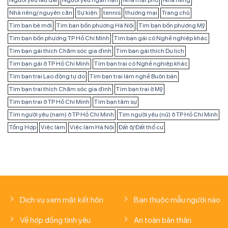
Người yêu lâu dài
Người yêu ngắn hạn
Nhà mặt phố
Nhà riêng
Nhà riêng/ nguyên căn
Sự kiện:
tennis
thương mại
Trang chủ
Tìm bạn bè mới
Tìm bạn bốn phương Hà Nội
Tìm bạn bốn phương Mỹ
Tìm bạn bốn phương TP Hồ Chí Minh
Tìm bạn gái có Nghề nghiệp khác
Tìm bạn gái thích Chăm sóc gia đình
Tìm bạn gái thích Du lịch
Tìm bạn gái ở TP Hồ Chí Minh
Tìm bạn trai có Nghề nghiệp khác
Tìm bạn trai Lao động tự do
Tìm bạn trai làm nghề Buôn bán
Tìm bạn trai thích Chăm sóc gia đình
Tìm bạn trai ở Mỹ
Tìm bạn trai ở TP Hồ Chí Minh
Tìm bạn tâm sự
Tìm người yêu (nam) ở TP Hồ Chí Minh
Tìm người yêu (nữ) ở TP Hồ Chí Minh
Tổng Hợp
Việc làm
Việc làm Hà Nội
Đất ở/ Đất thổ cư
Dịch vụ xem mặt kết hôn
Bạn thuộc mẫu người nào
Về hợp đồng tình yêu
An toàn bản thân