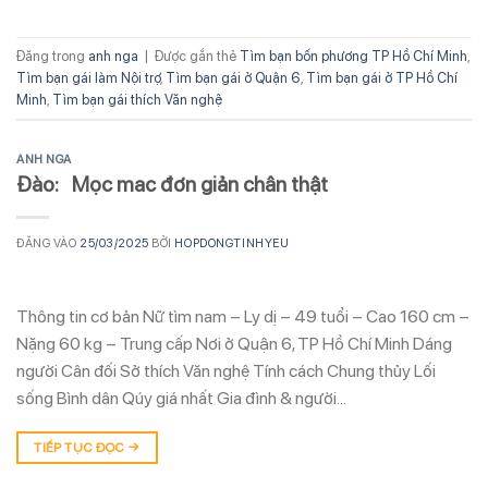
Đăng trong
anh nga
|
Được gắn thẻ
Tìm bạn bốn phương TP Hồ Chí Minh
,
Tìm bạn gái làm Nội trợ
,
Tìm bạn gái ở Quận 6
,
Tìm bạn gái ở TP Hồ Chí
Minh
,
Tìm bạn gái thích Văn nghệ
ANH NGA
Đào: Mọc mac đơn giản chân thật
ĐĂNG VÀO
25/03/2025
BỞI
HOPDONGTINHYEU
Thông tin cơ bản Nữ tìm nam – Ly dị – 49 tuổi – Cao 160 cm –
Nặng 60 kg – Trung cấp Nơi ở Quận 6, TP Hồ Chí Minh Dáng
người Cân đối Sở thích Văn nghệ Tính cách Chung thủy Lối
sống Bình dân Qúy giá nhất Gia đình & người…
TIẾP TỤC ĐỌC
→