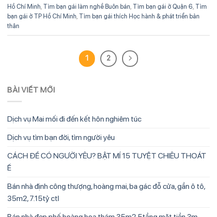
Hồ Chí Minh
,
Tìm bạn gái làm nghề Buôn bán
,
Tìm bạn gái ở Quận 6
,
Tìm
bạn gái ở TP Hồ Chí Minh
,
Tìm bạn gái thích Học hành & phát triển bản
thân
1
2
BÀI VIẾT MỚI
Dịch vụ Mai mối đi đến kết hôn nghiêm túc
Dịch vụ tìm bạn đời, tìm người yêu
CÁCH ĐỂ CÓ NGƯỜI YÊU? BẬT MÍ 15 TUYỆT CHIÊU THOÁT
Ế
Bán nhà định công thượng, hoàng mai, ba gác đỗ cửa, gần ô tô,
35m2, 7.15tỷ ctl
Bán nhà đẹp phố hoàng hoa thám 35m2 5tầng mặt tiền 3m