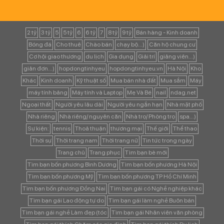
2 tỷ
3 tỷ
5
5 tỷ
6
6 tỷ
7
8 tỷ
9 tỷ
Bán hàng - Kinh doanh
Bóng đá
Cho thuê
Chào bán
chạy bộ...)
Căn hộ chung cư
Cơ hội giao thương
du lịch
Gia dụng
Giải trí
giảng viên...)
giản đơn...)
hopdongtinhyeu
hopdongtinhyeu.vn
Hà Nội
Kho
Khác
Kinh doanh
Kỹ thuật số
Mua bán nhà đất
Mua sắm
Máy
máy tính bảng
Máy tính và Laptop
Mẹ Và Bé
nail
ndag.net
Ngoại thất
Người yêu lâu dài
Người yêu ngắn hạn
Nhà mặt phố
Nhà riêng
Nhà riêng/ nguyên căn
Nhà trọ/ Phòng trọ
spa...)
Sự kiện:
tennis
Thoả thuận
thương mại
Thế giới
Thể thao
Thời sự
Thời trang nam
Thời trang nữ
Tin tức trong ngày
Trang chủ
Trang phục
Tìm bạn bè mới
Tìm bạn bốn phương Bình Dương
Tìm bạn bốn phương Hà Nội
Tìm bạn bốn phương Mỹ
Tìm bạn bốn phương TP Hồ Chí Minh
Tìm bạn bốn phương Đồng Nai
Tìm bạn gái có Nghề nghiệp khác
Tìm bạn gái Lao động tự do
Tìm bạn gái làm nghề Buôn bán
Tìm bạn gái nghề Làm đẹp (tóc
Tìm bạn gái Nhân viên văn phòng