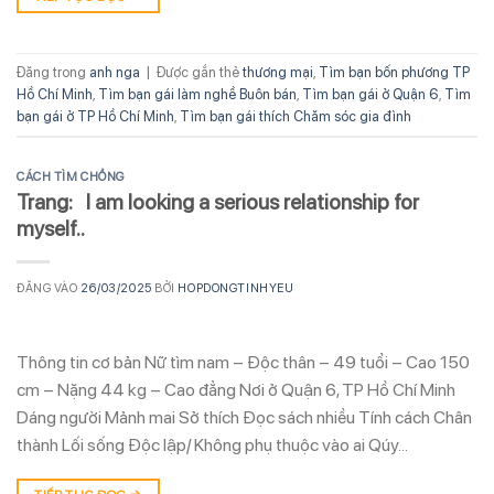
Đăng trong
anh nga
|
Được gắn thẻ
thương mại
,
Tìm bạn bốn phương TP
Hồ Chí Minh
,
Tìm bạn gái làm nghề Buôn bán
,
Tìm bạn gái ở Quận 6
,
Tìm
bạn gái ở TP Hồ Chí Minh
,
Tìm bạn gái thích Chăm sóc gia đình
CÁCH TÌM CHỒNG
Trang: I am looking a serious relationship for
myself..
ĐĂNG VÀO
26/03/2025
BỞI
HOPDONGTINHYEU
Thông tin cơ bản Nữ tìm nam – Độc thân – 49 tuổi – Cao 150
cm – Nặng 44 kg – Cao đẳng Nơi ở Quận 6, TP Hồ Chí Minh
Dáng người Mảnh mai Sở thích Đọc sách nhiều Tính cách Chân
thành Lối sống Độc lập/ Không phụ thuộc vào ai Qúy…