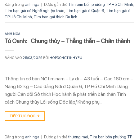
Đăng trong
anh nga
|
Được gắn thẻ
Tìm bạn bốn phương TP Hồ Chí Minh
,
Tìm bạn gái có Nghề nghiệp khác
,
Tìm bạn gái ở Quận 6
,
Tìm bạn gái ở
TP Hồ Chí Minh
,
Tìm bạn gái thích Du lịch
ANH NGA
Tú Oanh: Chung thủy – Thẳng thắn – Chân thành
ĐĂNG VÀO
25/03/2025
BỞI
HOPDONGTINHYEU
Thông tin cơ bản Nữ tìm nam – Ly dị – 43 tuổi – Cao 160 cm –
Nặng 62 kg – Cao đẳng Nơi ở Quận 6, TP Hồ Chí Minh Dáng
người Cân đối Sở thích Học hành & phát triển bản thân Tính
cách Chung thủy Lối sống Độc lập/ Không phụ…
TIẾP TỤC ĐỌC
→
Đăng trong
anh nga
|
Được gắn thẻ
thương mại
,
Tìm bạn bốn phương TP