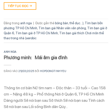
TIẾP TỤC ĐỌC
→
Đăng trong
anh nga
|
Được gắn thẻ
bóng bàn
,
thể dục...)
,
Tìm bạn bốn
phương TP Hồ Chí Minh
,
Tìm bạn gái Nhân viên văn phòng
,
Tìm bạn gái ở
Quận 6
,
Tìm bạn gái ở TP Hồ Chí Minh
,
Tìm bạn gái thích Chơi môn thể
thao trong nhà (aerobic
ANH NGA
Phương minh: Mái âm gia đình
ĐĂNG VÀO
25/03/2025
BỞI
HOPDONGTINHYEU
Thông tin cơ bản Nữ tìm nam – Độc thân – 33 tuổi – Cao 158
cm – Nặng 48 kg – Phổ thông Nơi ở Quận 6, TP Hồ Chí Minh
Dáng người Sẽ nói bạn sau Sở thích Sẽ nói bạn sau Tính cách
Sẽ nói bạn sau Lối sống Bình dân Qúy…