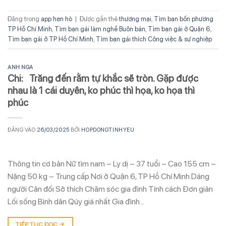
Đăng trong
app hẹn hò
|
Được gắn thẻ
thương mại
,
Tìm bạn bốn phương
TP Hồ Chí Minh
,
Tìm bạn gái làm nghề Buôn bán
,
Tìm bạn gái ở Quận 6
,
Tìm bạn gái ở TP Hồ Chí Minh
,
Tìm bạn gái thích Công việc & sự nghiệp
ANH NGA
Chi: Trăng đến rằm tự khắc sẽ tròn. Gặp được
nhau là 1 cái duyên, ko phúc thì họa, ko họa thì
phúc
ĐĂNG VÀO
26/03/2025
BỞI
HOPDONGTINHYEU
Thông tin cơ bản Nữ tìm nam – Ly dị – 37 tuổi – Cao 155 cm –
Nặng 50 kg – Trung cấp Nơi ở Quận 6, TP Hồ Chí Minh Dáng
người Cân đối Sở thích Chăm sóc gia đình Tính cách Đơn giản
Lối sống Bình dân Qúy giá nhất Gia đình…
TIẾP TỤC ĐỌC
→