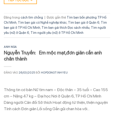
TIẾP TỤC ĐỌC
→
Đăng trong
cách tìm chồng
|
Được gắn thẻ
Tìm bạn bốn phương TP Hồ
Chí Minh
,
Tìm bạn gái có Nghề nghiệp khác
,
Tìm bạn gái ở Quận 6
,
Tìm
bạn gái ở TP Hồ Chí Minh
,
Tìm bạn gái thích Đọc sách nhiều
,
Tìm người
yêu (nữ) ở Quận 6
,
Tìm người yêu (nữ) ở TP Hồ Chí Minh
ANH NGA
Nguyễn Truyền: Em mộc mạt,đơn giản cần anh
chân thành
ĐĂNG VÀO
26/03/2025
BỞI
HOPDONGTINHYEU
Thông tin cơ bản Nữ tìm nam – Độc thân – 35 tuổi – Cao 155
cm – Nặng 47 kg – Đại học Nơi ở Quận 6, TP Hồ Chí Minh
Dáng người Cân đối Sở thích Hoạt động từ thiện, thiện nguyện
Tính cách Đơn giản Lối sống Gần gũi chan hòa với…