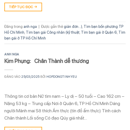
TIẾP TỤC ĐỌC
→
Đăng trong
anh nga
|
Được gắn thẻ
giản đơn...)
,
Tìm bạn bốn phương TP
Hồ Chí Minh
,
Tìm bạn gái Công nhân (kỹ thuật
,
Tìm bạn gái ở Quận 6
,
Tìm
bạn gái ở TP Hồ Chí Minh
ANH NGA
Kim Phụng: Chân Thành dễ thương
ĐĂNG VÀO
25/03/2025
BỞI
HOPDONGTINHYEU
Thông tin cơ bản Nữ tìm nam – Ly dị – 50 tuổi – Cao 162 cm –
Nặng 53 kg – Trung cấp Nơi ở Quận 6, TP Hồ Chí Minh Dáng
người Mảnh mai Sở thích Ẩm thực (tín đồ ẩm thực) Tính cách
Chân thành Lối sống Có đạo Qúy giá nhất…