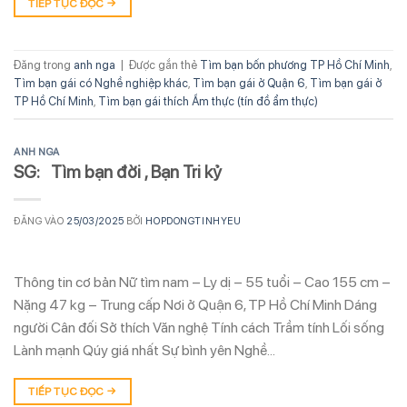
TIẾP TỤC ĐỌC
→
Đăng trong
anh nga
|
Được gắn thẻ
Tìm bạn bốn phương TP Hồ Chí Minh
,
Tìm bạn gái có Nghề nghiệp khác
,
Tìm bạn gái ở Quận 6
,
Tìm bạn gái ở
TP Hồ Chí Minh
,
Tìm bạn gái thích Ẩm thực (tín đồ ẩm thực)
ANH NGA
SG: Tìm bạn đời , Bạn Tri kỷ
ĐĂNG VÀO
25/03/2025
BỞI
HOPDONGTINHYEU
Thông tin cơ bản Nữ tìm nam – Ly dị – 55 tuổi – Cao 155 cm –
Nặng 47 kg – Trung cấp Nơi ở Quận 6, TP Hồ Chí Minh Dáng
người Cân đối Sở thích Văn nghệ Tính cách Trầm tính Lối sống
Lành mạnh Qúy giá nhất Sự bình yên Nghề…
TIẾP TỤC ĐỌC
→