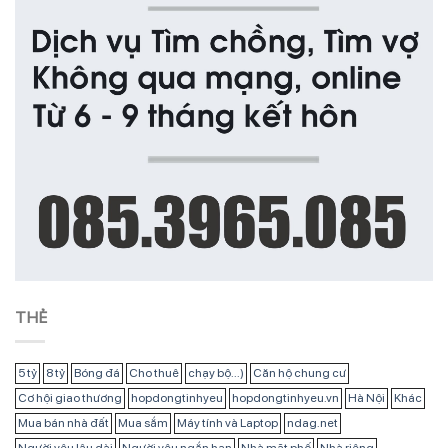
THẺ
5 tỷ
8 tỷ
Bóng đá
Cho thuê
chạy bộ...)
Căn hộ chung cư
Cơ hội giao thương
hopdongtinhyeu
hopdongtinhyeu.vn
Hà Nội
Khác
Mua bán nhà đất
Mua sắm
Máy tính và Laptop
ndag.net