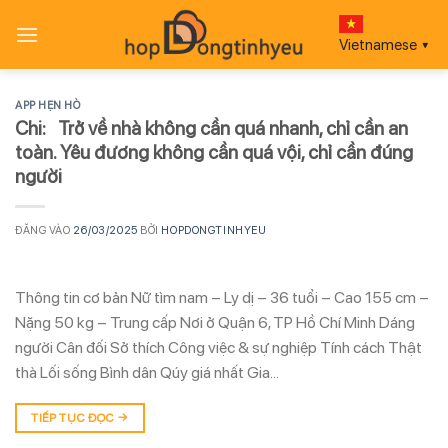
Bỏ
qua
Vietnamese
▼
nội
dung
APP HẸN HÒ
Chi: Trở về nhà không cần quá nhanh, chỉ cần an
toàn. Yêu đương không cần quá vội, chỉ cần đúng
người
ĐĂNG VÀO
26/03/2025
BỞI
HOPDONGTINHYEU
Thông tin cơ bản Nữ tìm nam – Ly dị – 36 tuổi – Cao 155 cm –
Nặng 50 kg – Trung cấp Nơi ở Quận 6, TP Hồ Chí Minh Dáng
người Cân đối Sở thích Công việc & sự nghiệp Tính cách Thật
thà Lối sống Bình dân Qúy giá nhất Gia…
TIẾP TỤC ĐỌC
→