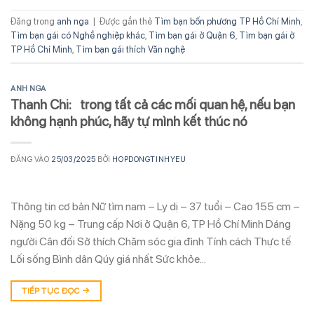
Đăng trong
anh nga
|
Được gắn thẻ
Tìm bạn bốn phương TP Hồ Chí Minh
,
Tìm bạn gái có Nghề nghiệp khác
,
Tìm bạn gái ở Quận 6
,
Tìm bạn gái ở
TP Hồ Chí Minh
,
Tìm bạn gái thích Văn nghệ
ANH NGA
Thanh Chi: trong tất cả các mối quan hệ, nếu bạn
không hạnh phúc, hãy tự mình kết thúc nó
ĐĂNG VÀO
25/03/2025
BỞI
HOPDONGTINHYEU
Thông tin cơ bản Nữ tìm nam – Ly dị – 37 tuổi – Cao 155 cm –
Nặng 50 kg – Trung cấp Nơi ở Quận 6, TP Hồ Chí Minh Dáng
người Cân đối Sở thích Chăm sóc gia đình Tính cách Thực tế
Lối sống Bình dân Qúy giá nhất Sức khỏe…
TIẾP TỤC ĐỌC
→