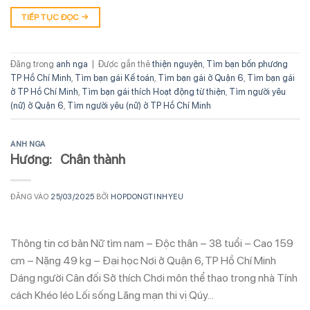
TIẾP TỤC ĐỌC
→
Đăng trong
anh nga
|
Được gắn thẻ
thiện nguyện
,
Tìm bạn bốn phương
TP Hồ Chí Minh
,
Tìm bạn gái Kế toán
,
Tìm bạn gái ở Quận 6
,
Tìm bạn gái
ở TP Hồ Chí Minh
,
Tìm bạn gái thích Hoạt động từ thiện
,
Tìm người yêu
(nữ) ở Quận 6
,
Tìm người yêu (nữ) ở TP Hồ Chí Minh
ANH NGA
Hương: Chân thành
ĐĂNG VÀO
25/03/2025
BỞI
HOPDONGTINHYEU
Thông tin cơ bản Nữ tìm nam – Độc thân – 38 tuổi – Cao 159
cm – Nặng 49 kg – Đại học Nơi ở Quận 6, TP Hồ Chí Minh
Dáng người Cân đối Sở thích Chơi môn thể thao trong nhà Tính
cách Khéo léo Lối sống Lãng mạn thi vị Qúy…