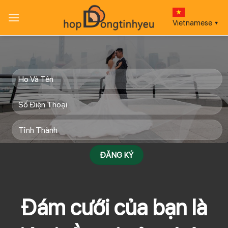
Bỏ
qua
Vietnamese
▼
nội
dung
Đám cưới của bạn là