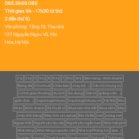
085.3946.085
Thời gian: 8h - 17h30 từ thứ
2 đến thứ 5)
Văn phòng: Tầng 19, Tòa nhà
137 Nguyễn Ngọc Vũ, Yên
Hòa, Hà Nội
2 tỷ
3 tỷ
5
5 tỷ
6
6 tỷ
7
8 tỷ
9 tỷ
Bán hàng - Kinh doanh
Bóng đá
Cho thuê
Chào bán
chạy bộ...)
Căn hộ chung cư
Cơ hội giao thương
du lịch
Gia dụng
Giải trí
giảng viên...)
giản đơn...)
hopdongtinhyeu
hopdongtinhyeu.vn
Hà Nội
Kho
Khác
Kinh doanh
Kỹ thuật số
Mua bán nhà đất
Mua sắm
Máy
máy tính bảng
Máy tính và Laptop
Mẹ Và Bé
nail
ndag.net
Ngoại thất
Người yêu lâu dài
Người yêu ngắn hạn
Nhà mặt phố
Nhà riêng
Nhà riêng/ nguyên căn
Nhà trọ/ Phòng trọ
spa...)
Sự kiện:
tennis
Thoả thuận
thương mại
Thế giới
Thể thao