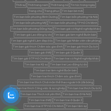
Thời sự
Thời trang nam
Thời trang nữ
Tin tức trong ngày
Trang chủ
Trang phục
Tìm bạn bè mới
Tìm bạn bốn phương Bình Dương
Tìm bạn bốn phương Hà Nội
Tìm bạn bốn phương Mỹ
Tìm bạn bốn phương TP Hồ Chí Minh
Tìm bạn bốn phương Đồng Nai
Tìm bạn gái có Nghề nghiệp khác
Tìm bạn gái Lao động tự do
Tìm bạn gái làm nghề Buôn bán
Tìm bạn gái nghề Làm đẹp (tóc
Tìm bạn gái Nhân viên văn phòng
Tìm bạn gái thích Chăm sóc gia đình
Tìm bạn gái thích Du lịch
Tìm bạn gái ở Mỹ
Tìm bạn gái ở Quận 3
Tìm bạn gái ở TP Hồ Chí Minh
Tìm bạn trai có Nghề nghiệp khác
Tìm bạn trai Kỹ sư
Tìm bạn trai Lao động tự do
Tìm bạn trai làm nghề Buôn bán
Tìm bạn trai thích Chăm sóc gia đình
Tìm bạn trai thích Chơi môn thể thao ngoài trời (đá bóng
Tìm bạn trai thích Công việc & sự nghiệp
Tìm bạn trai thích Du lịch
Tìm bạn trai Thích nơi yên tĩnh
Tìm bạn trai ở Hà Nội
Tìm bạn trai ở Mỹ
Tìm bạn trai ở Quận 3
Tìm bạn trai ở TP Hồ Chí Minh
Tìm bạn tâm sự