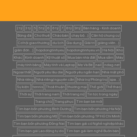
2 tỷ
3 tỷ
5
5 tỷ
6
6 tỷ
7
8 tỷ
9 tỷ
Bán hàng - Kinh doanh
Bóng đá
Cho thuê
Chào bán
chạy bộ...)
Căn hộ chung cư
Cơ hội giao thương
du lịch
Gia dụng
Giải trí
giảng viên...)
giản đơn...)
hopdongtinhyeu
hopdongtinhyeu.vn
Hà Nội
Kho
Khác
Kinh doanh
Kỹ thuật số
Mua bán nhà đất
Mua sắm
Máy
máy tính bảng
Máy tính và Laptop
Mẹ Và Bé
nail
ndag.net
Ngoại thất
Người yêu lâu dài
Người yêu ngắn hạn
Nhà mặt phố
Nhà riêng
Nhà riêng/ nguyên căn
Nhà trọ/ Phòng trọ
spa...)
Sự kiện:
tennis
Thoả thuận
thương mại
Thế giới
Thể thao
Thời sự
Thời trang nam
Thời trang nữ
Tin tức trong ngày
Trang chủ
Trang phục
Tìm bạn bè mới
Tìm bạn bốn phương Bình Dương
Tìm bạn bốn phương Hà Nội
Tìm bạn bốn phương Mỹ
Tìm bạn bốn phương TP Hồ Chí Minh
Tìm bạn bốn phương Đồng Nai
Tìm bạn gái có Nghề nghiệp khác
Tìm bạn gái Lao động tự do
Tìm bạn gái làm nghề Buôn bán