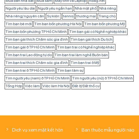
Mua bán nhà đất
Mua sắm
Máy tính và Laptop
ndag.net
Người yêu lâu dài
Người yêu ngắn hạn
Nhà mặt phố
Nhà riêng
Nhà riêng/ nguyên căn
Sự kiện:
tennis
thương mại
Trang chủ
Tìm bạn bè mới
Tìm bạn bốn phương Hà Nội
Tìm bạn bốn phương Mỹ
Tìm bạn bốn phương TP Hồ Chí Minh
Tìm bạn gái có Nghề nghiệp khác
Tìm bạn gái thích Chăm sóc gia đình
Tìm bạn gái thích Du lịch
Tìm bạn gái ở TP Hồ Chí Minh
Tìm bạn trai có Nghề nghiệp khác
Tìm bạn trai Lao động tự do
Tìm bạn trai làm nghề Buôn bán
Tìm bạn trai thích Chăm sóc gia đình
Tìm bạn trai ở Mỹ
Tìm bạn trai ở TP Hồ Chí Minh
Tìm bạn tâm sự
Tìm người yêu (nam) ở TP Hồ Chí Minh
Tìm người yêu (nữ) ở TP Hồ Chí Minh
Tổng Hợp
Việc làm
Việc làm Hà Nội
Đất ở/ Đất thổ cư
Dịch vụ xem mặt kết hôn
Bạn thuộc mẫu người nào