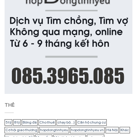
THẺ
5 tỷ
8 tỷ
Bóng đá
Cho thuê
chạy bộ...)
Căn hộ chung cư
Cơ hội giao thương
hopdongtinhyeu
hopdongtinhyeu.vn
Hà Nội
Khác