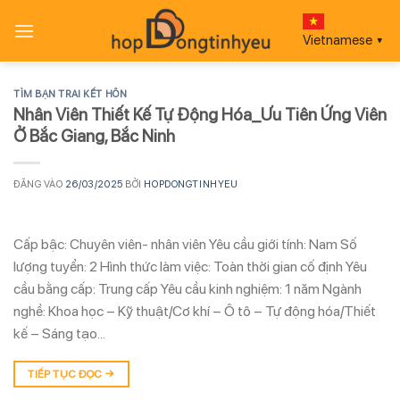
Bỏ
qua
Vietnamese
▼
nội
dung
TÌM BẠN TRAI KẾT HÔN
Nhân Viên Thiết Kế Tự Động Hóa_Ưu Tiên Ứng Viên
Ở Bắc Giang, Bắc Ninh
ĐĂNG VÀO
26/03/2025
BỞI
HOPDONGTINHYEU
Cấp bậc: Chuyên viên- nhân viên Yêu cầu giới tính: Nam Số
lượng tuyển: 2 Hình thức làm việc: Toàn thời gian cố định Yêu
cầu bằng cấp: Trung cấp Yêu cầu kinh nghiệm: 1 năm Ngành
nghề: Khoa học – Kỹ thuật/Cơ khí – Ô tô – Tự động hóa/Thiết
kế – Sáng tạo…
TIẾP TỤC ĐỌC
→