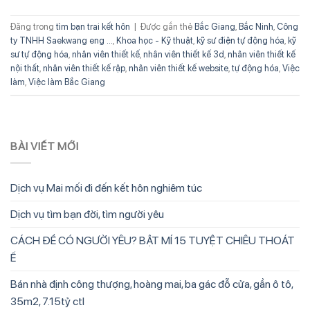
Đăng trong
tìm bạn trai kết hôn
|
Được gắn thẻ
Bắc Giang
,
Bắc Ninh
,
Công
ty TNHH Saekwang eng ...
,
Khoa học - Kỹ thuật
,
kỹ sư điện tự động hóa
,
kỹ
sư tự động hóa
,
nhân viên thiết kế
,
nhân viên thiết kế 3d
,
nhân viên thiết kế
nội thất
,
nhân viên thiết kế rập
,
nhân viên thiết kế website
,
tự động hóa
,
Việc
làm
,
Việc làm Bắc Giang
BÀI VIẾT MỚI
Dịch vụ Mai mối đi đến kết hôn nghiêm túc
Dịch vụ tìm bạn đời, tìm người yêu
CÁCH ĐỂ CÓ NGƯỜI YÊU? BẬT MÍ 15 TUYỆT CHIÊU THOÁT
Ế
Bán nhà định công thượng, hoàng mai, ba gác đỗ cửa, gần ô tô,
35m2, 7.15tỷ ctl