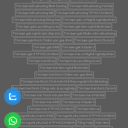
Tìm bạn bốn phương Bình Dương
Tìm bạn bốn phương Hà Nội
Tìm bạn bốn phương Mỹ
Tìm bạn bốn phương TP Hồ Chí Minh
Tìm bạn bốn phương Đồng Nai
Tìm bạn gái có Nghề nghiệp khác
Tìm bạn gái Lao động tự do
Tìm bạn gái làm nghề Buôn bán
Tìm bạn gái nghề Làm đẹp (tóc
Tìm bạn gái Nhân viên văn phòng
Tìm bạn gái thích Chăm sóc gia đình
Tìm bạn gái thích Du lịch
Tìm bạn gái ở Mỹ
Tìm bạn gái ở Quận 3
Tìm bạn gái ở TP Hồ Chí Minh
Tìm bạn trai có Nghề nghiệp khác
Tìm bạn trai Kỹ sư
Tìm bạn trai Lao động tự do
Tìm bạn trai làm nghề Buôn bán
Tìm bạn trai thích Chăm sóc gia đình
Tìm bạn trai thích Chơi môn thể thao ngoài trời (đá bóng
Tìm bạn trai thích Công việc & sự nghiệp
Tìm bạn trai thích Du lịch
Tìm bạn trai Thích nơi yên tĩnh
Tìm bạn trai ở Hà Nội
Tìm bạn trai ở Mỹ
Tìm bạn trai ở Quận 3
Tìm bạn trai ở TP Hồ Chí Minh
Tìm bạn tâm sự
Tìm người yêu (nam) ở Mỹ
Tìm người yêu (nam) ở TP Hồ Chí Minh
Tìm người yêu (nữ) ở TP Hồ Chí Minh
Tổng Hợp
Việc làm