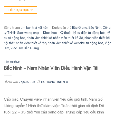
TIẾP TỤC ĐỌC
→
Đăng trong
tìm bạn trai kết hôn
|
Được gắn thẻ
Bắc Giang
,
Bắc Ninh
,
Công
ty TNHH Saekwang eng ...
,
Khoa học - Kỹ thuật
,
kỹ sư điện tự động hóa
,
kỹ
sư tự động hóa
,
nhân viên thiết kế
,
nhân viên thiết kế 3d
,
nhân viên thiết kế
nội thất
,
nhân viên thiết kế rập
,
nhân viên thiết kế website
,
tự động hóa
,
Việc
làm
,
Việc làm Bắc Giang
TÌM CHỒNG
Bắc Ninh – Nam Nhân Viên Điều Hành Vận Tải
ĐĂNG VÀO
25/03/2025
BỞI
HOPDONGTINHYEU
Cấp bậc: Chuyên viên- nhân viên Yêu cầu giới tính: Nam Số
lượng tuyển: 1 Hình thức làm việc: Toàn thời gian cố định Độ
tuổi: 22 – 35 tuổi Yêu cầu bằng cấp: Trung cấp Yêu cầu kinh