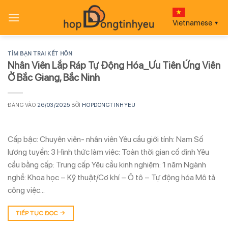
Bỏ
qua
Vietnamese
▼
nội
dung
TÌM BẠN TRAI KẾT HÔN
Nhân Viên Lắp Ráp Tự Động Hóa_Ưu Tiên Ứng Viên
Ở Bắc Giang, Bắc Ninh
ĐĂNG VÀO
26/03/2025
BỞI
HOPDONGTINHYEU
Cấp bậc: Chuyên viên- nhân viên Yêu cầu giới tính: Nam Số
lượng tuyển: 3 Hình thức làm việc: Toàn thời gian cố định Yêu
cầu bằng cấp: Trung cấp Yêu cầu kinh nghiệm: 1 năm Ngành
nghề: Khoa học – Kỹ thuật/Cơ khí – Ô tô – Tự động hóa Mô tả
công việc…
TIẾP TỤC ĐỌC
→