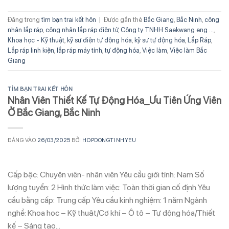
Đăng trong
tìm bạn trai kết hôn
|
Được gắn thẻ
Bắc Giang
,
Bắc Ninh
,
công
nhân lắp ráp
,
công nhân lắp ráp điện tử
,
Công ty TNHH Saekwang eng ...
,
Khoa học - Kỹ thuật
,
kỹ sư điện tự động hóa
,
kỹ sư tự động hóa
,
Lắp Ráp
,
Lắp ráp linh kiện
,
lắp ráp máy tính
,
tự động hóa
,
Việc làm
,
Việc làm Bắc
Giang
TÌM BẠN TRAI KẾT HÔN
Nhân Viên Thiết Kế Tự Động Hóa_Ưu Tiên Ứng Viên
Ở Bắc Giang, Bắc Ninh
ĐĂNG VÀO
26/03/2025
BỞI
HOPDONGTINHYEU
Cấp bậc: Chuyên viên- nhân viên Yêu cầu giới tính: Nam Số
lượng tuyển: 2 Hình thức làm việc: Toàn thời gian cố định Yêu
cầu bằng cấp: Trung cấp Yêu cầu kinh nghiệm: 1 năm Ngành
nghề: Khoa học – Kỹ thuật/Cơ khí – Ô tô – Tự động hóa/Thiết
kế – Sáng tạo…