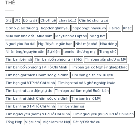
THẺ
5 tỷ
8 tỷ
Bóng đá
Cho thuê
chạy bộ...)
Căn hộ chung cư
Cơ hội giao thương
hopdongtinhyeu
hopdongtinhyeu.vn
Hà Nội
Khác
Mua bán nhà đất
Mua sắm
Máy tính và Laptop
ndag.net
Người yêu lâu dài
Người yêu ngắn hạn
Nhà mặt phố
Nhà riêng
Nhà riêng/ nguyên căn
Sự kiện:
tennis
thương mại
Trang chủ
Tìm bạn bè mới
Tìm bạn bốn phương Hà Nội
Tìm bạn bốn phương Mỹ
Tìm bạn bốn phương TP Hồ Chí Minh
Tìm bạn gái có Nghề nghiệp khác
Tìm bạn gái thích Chăm sóc gia đình
Tìm bạn gái thích Du lịch
Tìm bạn gái ở TP Hồ Chí Minh
Tìm bạn trai có Nghề nghiệp khác
Tìm bạn trai Lao động tự do
Tìm bạn trai làm nghề Buôn bán
Tìm bạn trai thích Chăm sóc gia đình
Tìm bạn trai ở Mỹ
Tìm bạn trai ở TP Hồ Chí Minh
Tìm bạn tâm sự
Tìm người yêu (nam) ở TP Hồ Chí Minh
Tìm người yêu (nữ) ở TP Hồ Chí Minh
Tổng Hợp
Việc làm
Việc làm Hà Nội
Đất ở/ Đất thổ cư