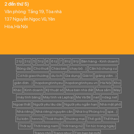
2 đến thứ 5)
Văn phòng: Tầng 19, Tòa nhà
137 Nguyễn Ngọc Vũ, Yên
Hòa, Hà Nội
2 tỷ
3 tỷ
5
5 tỷ
6
6 tỷ
7
8 tỷ
9 tỷ
Bán hàng - Kinh doanh
Bóng đá
Cho thuê
Chào bán
chạy bộ...)
Căn hộ chung cư
Cơ hội giao thương
du lịch
Gia dụng
Giải trí
giảng viên...)
giản đơn...)
hopdongtinhyeu
hopdongtinhyeu.vn
Hà Nội
Kho
Khác
Kinh doanh
Kỹ thuật số
Mua bán nhà đất
Mua sắm
Máy
máy tính bảng
Máy tính và Laptop
Mẹ Và Bé
nail
ndag.net
Ngoại thất
Người yêu lâu dài
Người yêu ngắn hạn
Nhà mặt phố
Nhà riêng
Nhà riêng/ nguyên căn
Nhà trọ/ Phòng trọ
spa...)
Sự kiện:
tennis
Thoả thuận
thương mại
Thế giới
Thể thao
Thời sự
Thời trang nam
Thời trang nữ
Tin tức trong ngày
Trang chủ
Trang phục
Tìm bạn bè mới