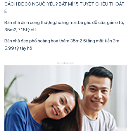
CÁCH ĐỂ CÓ NGƯỜI YÊU? BẬT MÍ 15 TUYỆT CHIÊU THOÁT
Ế
Bán nhà định công thượng, hoàng mai, ba gác đỗ cửa, gần ô tô,
35m2, 7.15tỷ ctl
Bán nhà đẹp phố hoàng hoa thám 35m2 5tầng mặt tiền 3m
5.99 tỷ tây hồ
Advertisement