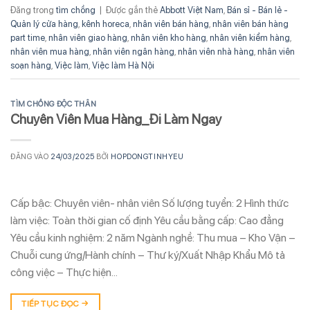
Đăng trong
tìm chồng
|
Được gắn thẻ
Abbott Việt Nam
,
Bán sỉ - Bán lẻ -
Quản lý cửa hàng
,
kênh horeca
,
nhân viên bán hàng
,
nhân viên bán hàng
part time
,
nhân viên giao hàng
,
nhân viên kho hàng
,
nhân viên kiểm hàng
,
nhân viên mua hàng
,
nhân viên ngân hàng
,
nhân viên nhà hàng
,
nhân viên
soạn hàng
,
Việc làm
,
Việc làm Hà Nội
TÌM CHỒNG ĐỘC THÂN
Chuyên Viên Mua Hàng_Đi Làm Ngay
ĐĂNG VÀO
24/03/2025
BỞI
HOPDONGTINHYEU
Cấp bậc: Chuyên viên- nhân viên Số lượng tuyển: 2 Hình thức
làm việc: Toàn thời gian cố định Yêu cầu bằng cấp: Cao đẳng
Yêu cầu kinh nghiệm: 2 năm Ngành nghề: Thu mua – Kho Vận –
Chuỗi cung ứng/Hành chính – Thư ký/Xuất Nhập Khẩu Mô tả
công việc – Thực hiện…
TIẾP TỤC ĐỌC
→