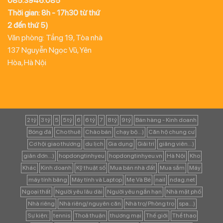
085.3946.085
Thời gian: 8h - 17h30 từ thứ
2 đến thứ 5)
Văn phòng: Tầng 19, Tòa nhà
137 Nguyễn Ngọc Vũ, Yên
Hòa, Hà Nội
2 tỷ
3 tỷ
5
5 tỷ
6
6 tỷ
7
8 tỷ
9 tỷ
Bán hàng - Kinh doanh
Bóng đá
Cho thuê
Chào bán
chạy bộ...)
Căn hộ chung cư
Cơ hội giao thương
du lịch
Gia dụng
Giải trí
giảng viên...)
giản đơn...)
hopdongtinhyeu
hopdongtinhyeu.vn
Hà Nội
Kho
Khác
Kinh doanh
Kỹ thuật số
Mua bán nhà đất
Mua sắm
Máy
máy tính bảng
Máy tính và Laptop
Mẹ Và Bé
nail
ndag.net
Ngoại thất
Người yêu lâu dài
Người yêu ngắn hạn
Nhà mặt phố
Nhà riêng
Nhà riêng/ nguyên căn
Nhà trọ/ Phòng trọ
spa...)
Sự kiện:
tennis
Thoả thuận
thương mại
Thế giới
Thể thao