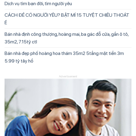
Dịch vụ tìm bạn đời, tìm người yêu
CÁCH ĐỂ CÓ NGƯỜI YÊU? BẬT MÍ 15 TUYỆT CHIÊU THOÁT
Ế
Bán nhà định công thượng, hoàng mai, ba gác đỗ cửa, gần ô tô,
35m2, 7.15tỷ ctl
Bán nhà đẹp phố hoàng hoa thám 35m2 5tầng mặt tiền 3m
5.99 tỷ tây hồ
Advertisement