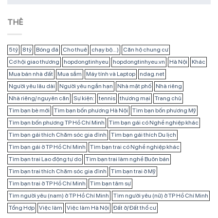
THẺ
5 tỷ
8 tỷ
Bóng đá
Cho thuê
chạy bộ...)
Căn hộ chung cư
Cơ hội giao thương
hopdongtinhyeu
hopdongtinhyeu.vn
Hà Nội
Khác
Mua bán nhà đất
Mua sắm
Máy tính và Laptop
ndag.net
Người yêu lâu dài
Người yêu ngắn hạn
Nhà mặt phố
Nhà riêng
Nhà riêng/ nguyên căn
Sự kiện:
tennis
thương mại
Trang chủ
Tìm bạn bè mới
Tìm bạn bốn phương Hà Nội
Tìm bạn bốn phương Mỹ
Tìm bạn bốn phương TP Hồ Chí Minh
Tìm bạn gái có Nghề nghiệp khác
Tìm bạn gái thích Chăm sóc gia đình
Tìm bạn gái thích Du lịch
Tìm bạn gái ở TP Hồ Chí Minh
Tìm bạn trai có Nghề nghiệp khác
Tìm bạn trai Lao động tự do
Tìm bạn trai làm nghề Buôn bán
Tìm bạn trai thích Chăm sóc gia đình
Tìm bạn trai ở Mỹ
Tìm bạn trai ở TP Hồ Chí Minh
Tìm bạn tâm sự
Tìm người yêu (nam) ở TP Hồ Chí Minh
Tìm người yêu (nữ) ở TP Hồ Chí Minh
Tổng Hợp
Việc làm
Việc làm Hà Nội
Đất ở/ Đất thổ cư