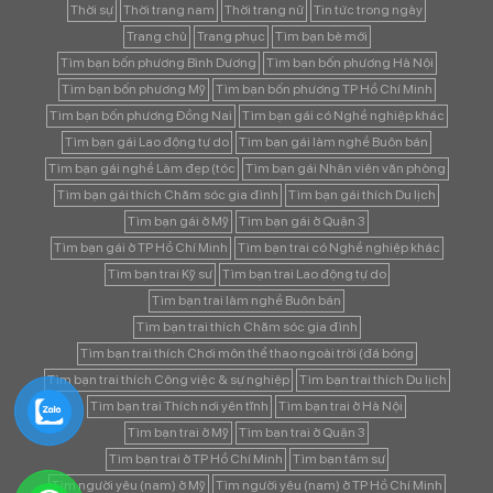
Thời sự
Thời trang nam
Thời trang nữ
Tin tức trong ngày
Trang chủ
Trang phục
Tìm bạn bè mới
Tìm bạn bốn phương Bình Dương
Tìm bạn bốn phương Hà Nội
Tìm bạn bốn phương Mỹ
Tìm bạn bốn phương TP Hồ Chí Minh
Tìm bạn bốn phương Đồng Nai
Tìm bạn gái có Nghề nghiệp khác
Tìm bạn gái Lao động tự do
Tìm bạn gái làm nghề Buôn bán
Tìm bạn gái nghề Làm đẹp (tóc
Tìm bạn gái Nhân viên văn phòng
Tìm bạn gái thích Chăm sóc gia đình
Tìm bạn gái thích Du lịch
Tìm bạn gái ở Mỹ
Tìm bạn gái ở Quận 3
Tìm bạn gái ở TP Hồ Chí Minh
Tìm bạn trai có Nghề nghiệp khác
Tìm bạn trai Kỹ sư
Tìm bạn trai Lao động tự do
Tìm bạn trai làm nghề Buôn bán
Tìm bạn trai thích Chăm sóc gia đình
Tìm bạn trai thích Chơi môn thể thao ngoài trời (đá bóng
Tìm bạn trai thích Công việc & sự nghiệp
Tìm bạn trai thích Du lịch
Tìm bạn trai Thích nơi yên tĩnh
Tìm bạn trai ở Hà Nội
Tìm bạn trai ở Mỹ
Tìm bạn trai ở Quận 3
Tìm bạn trai ở TP Hồ Chí Minh
Tìm bạn tâm sự
Tìm người yêu (nam) ở Mỹ
Tìm người yêu (nam) ở TP Hồ Chí Minh