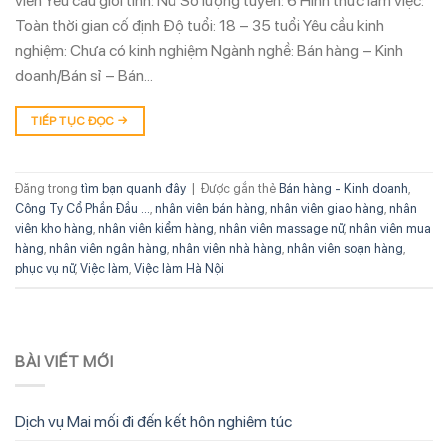
viên Yêu cầu giới tính: Nữ Số lượng tuyển: 6 Hình thức làm việc:
Toàn thời gian cố định Độ tuổi: 18 – 35 tuổi Yêu cầu kinh
nghiệm: Chưa có kinh nghiệm Ngành nghề: Bán hàng – Kinh
doanh/Bán sỉ – Bán…
TIẾP TỤC ĐỌC
→
Đăng trong
tìm bạn quanh đây
|
Được gắn thẻ
Bán hàng - Kinh doanh
,
Công Ty Cổ Phần Đầu ...
,
nhân viên bán hàng
,
nhân viên giao hàng
,
nhân
viên kho hàng
,
nhân viên kiểm hàng
,
nhân viên massage nữ
,
nhân viên mua
hàng
,
nhân viên ngân hàng
,
nhân viên nhà hàng
,
nhân viên soạn hàng
,
phục vụ nữ
,
Việc làm
,
Việc làm Hà Nội
BÀI VIẾT MỚI
Dịch vụ Mai mối đi đến kết hôn nghiêm túc