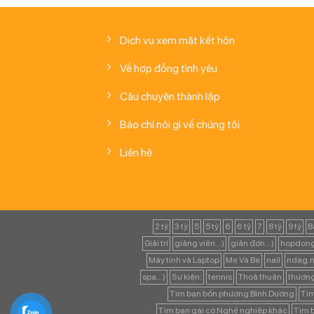
Dịch vụ xem mặt kết hôn
Về hợp đồng tình yêu
Câu chuyện thành lập
Báo chí nói gì về chúng tôi
Liên hệ
2 tỷ
3 tỷ
5
5 tỷ
6
6 tỷ
7
8 tỷ
9 tỷ
B
Giải trí
giảng viên...)
giản đơn...)
hopdong
Máy tính và Laptop
Mẹ Và Bé
nail
ndag.n
spa...)
Sự kiện:
tennis
Thoả thuận
thươn
Tìm bạn bốn phương Bình Dương
Tìm
Tìm bạn gái có Nghề nghiệp khác
Tìm b