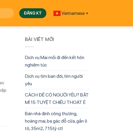
Vietnamese
▼
BÀI VIẾT MỚI
Dịch vụ Mai mối đi đến kết hôn
nghiêm túc
Dịch vụ tìm bạn đời, tìm người
Cao
yêu
Nhập
CÁCH ĐỂ CÓ NGƯỜI YÊU? BẬT
MÍ 15 TUYỆT CHIÊU THOÁT Ế
Bán nhà định công thượng,
hoàng mai, ba gác đỗ cửa, gần ô
tô, 35m2, 7.15tỷ ctl