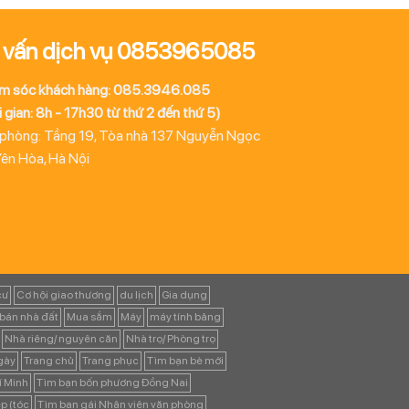
 vấn dịch vụ 0853965085
m sóc khách hàng: 085.3946.085
 gian: 8h - 17h30 từ thứ 2 đến thứ 5)
 phòng: Tầng 19, Tòa nhà 137 Nguyễn Ngọc
Yên Hòa, Hà Nội
cư
Cơ hội giao thương
du lịch
Gia dụng
bán nhà đất
Mua sắm
Máy
máy tính bảng
Nhà riêng/ nguyên căn
Nhà trọ/ Phòng trọ
ngày
Trang chủ
Trang phục
Tìm bạn bè mới
í Minh
Tìm bạn bốn phương Đồng Nai
p (tóc
Tìm bạn gái Nhân viên văn phòng