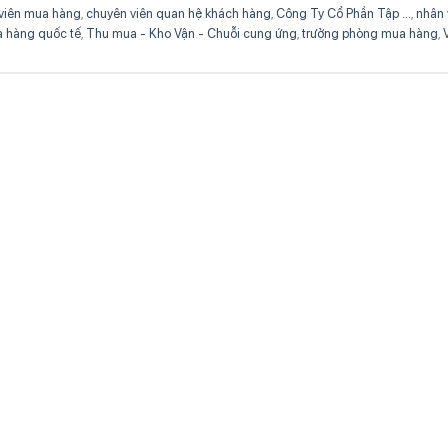
viên mua hàng
,
chuyên viên quan hệ khách hàng
,
Công Ty Cổ Phần Tập ...
,
nhân 
a hàng quốc tế
,
Thu mua - Kho Vận - Chuỗi cung ứng
,
trưởng phòng mua hàng
,