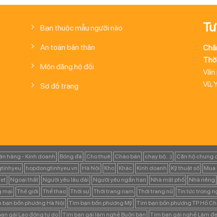
Tư
Bạn thuộc mẫu người nào
An toàn bản thân
Chă
Thời
Môn đăng hộ đối
Văn
Vũ, 
Sơ đồ trang
án hàng - Kinh doanh
Bóng đá
Cho thuê
Chào bán
chạy bộ...)
Căn hộ chung 
tinhyeu
hopdongtinhyeu.vn
Hà Nội
Kho
Khác
Kinh doanh
Kỹ thuật số
Mua 
et
Ngoại thất
Người yêu lâu dài
Người yêu ngắn hạn
Nhà mặt phố
Nhà riêng
g mại
Thế giới
Thể thao
Thời sự
Thời trang nam
Thời trang nữ
Tin tức trong 
 bạn bốn phương Hà Nội
Tìm bạn bốn phương Mỹ
Tìm bạn bốn phương TP Hồ Ch
ạn gái Lao động tự do
Tìm bạn gái làm nghề Buôn bán
Tìm bạn gái nghề Làm đẹ