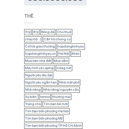
THẺ
5 tỷ
8 tỷ
Bóng đá
Cho thuê
chạy bộ...)
Căn hộ chung cư
Cơ hội giao thương
hopdongtinhyeu
hopdongtinhyeu.vn
Hà Nội
Khác
Mua bán nhà đất
Mua sắm
Máy tính và Laptop
ndag.net
Người yêu lâu dài
Người yêu ngắn hạn
Nhà mặt phố
Nhà riêng
Nhà riêng/ nguyên căn
Sự kiện:
tennis
thương mại
Trang chủ
Tìm bạn bè mới
Tìm bạn bốn phương Hà Nội
Tìm bạn bốn phương Mỹ
Tìm bạn bốn phương TP Hồ Chí Minh