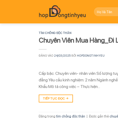
Bỏ
qua
nội
dung
TÌM CHỒNG ĐỘC THÂN
Chuyên Viên Mua Hàng_Đi 
ĐĂNG VÀO
24/03/2025
BỞI
HOPDONGTINHYEU
Cấp bậc: Chuyên viên- nhân viên Số lượng tuy
đẳng Yêu cầu kinh nghiệm: 2 năm Ngành nghề
Khẩu Mô tả công việc – Thực hiện…
TIẾP TỤC ĐỌC
→
Đăng trong
tìm chồng độc thân
|
Được gắn thẻ
chuyê