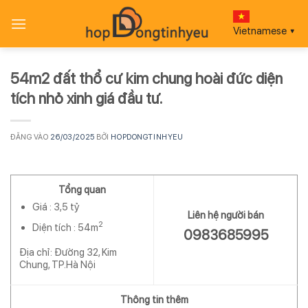
Bỏ
qua
Vietnamese
▼
nội
dung
54m2 đất thổ cư kim chung hoài đức diện
tích nhỏ xinh giá đầu tư.
ĐĂNG VÀO
26/03/2025
BỞI
HOPDONGTINHYEU
Tổng quan
Giá :
3,5 tỷ
Liên hệ người bán
2
Diện tích :
54m
0983685995
Địa chỉ: Đường 32, Kim
Chung, TP.Hà Nội
Thông tin thêm