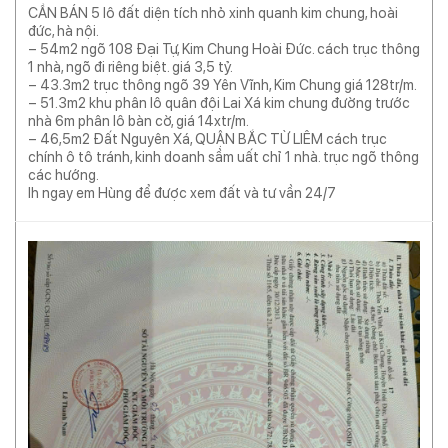
CẦN BÁN 5 lô đất diện tích nhỏ xinh quanh kim chung, hoài
đức, hà nội.
– 54m2 ngõ 108 Đại Tự, Kim Chung Hoài Đức. cách trục thông
1 nhà, ngõ đi riêng biệt. giá 3,5 tỷ.
– 43.3m2 trục thông ngõ 39 Yên Vĩnh, Kim Chung giá 128tr/m.
– 51.3m2 khu phân lô quân đội Lai Xá kim chung đường trước
nhà 6m phân lô bàn cờ, giá 14xtr/m.
– 46,5m2 Đất Nguyên Xá, QUẬN BẮC TỪ LIÊM cách trục
chính ô tô tránh, kinh doanh sầm uất chỉ 1 nhà. trục ngõ thông
các hướng.
lh ngay em Hùng để được xem đất và tư vần 24/7