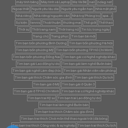
máy tính bảng
Máy tính và Laptop
Mẹ Và Bé
nail
ndag.net
Ngoại thất
Người yêu lâu dài
Người yêu ngắn hạn
Nhà mặt phố
Nhà riêng
Nhà riêng/ nguyên căn
Nhà trọ/ Phòng trọ
spa...)
Sự kiện:
tennis
Thoả thuận
thương mại
Thế giới
Thể thao
Thời sự
Thời trang nam
Thời trang nữ
Tin tức trong ngày
Trang chủ
Trang phục
Tìm bạn bè mới
Tìm bạn bốn phương Bình Dương
Tìm bạn bốn phương Hà Nội
Tìm bạn bốn phương Mỹ
Tìm bạn bốn phương TP Hồ Chí Minh
Tìm bạn bốn phương Đồng Nai
Tìm bạn gái có Nghề nghiệp khác
Tìm bạn gái Lao động tự do
Tìm bạn gái làm nghề Buôn bán
Tìm bạn gái nghề Làm đẹp (tóc
Tìm bạn gái Nhân viên văn phòng
Tìm bạn gái thích Chăm sóc gia đình
Tìm bạn gái thích Du lịch
Tìm bạn gái ở Mỹ
Tìm bạn gái ở Quận 3
Tìm bạn gái ở TP Hồ Chí Minh
Tìm bạn trai có Nghề nghiệp khác
Tìm bạn trai Kỹ sư
Tìm bạn trai Lao động tự do
Tìm bạn trai làm nghề Buôn bán
Tìm bạn trai thích Chăm sóc gia đình
Tìm bạn trai thích Chơi môn thể thao ngoài trời (đá bóng
Tìm bạn trai thích Công việc & sự nghiệp
Tìm bạn trai thích Du lịch