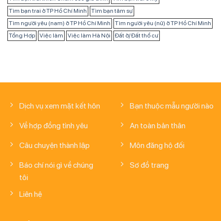
Tìm bạn trai ở TP Hồ Chí Minh
Tìm bạn tâm sự
Tìm người yêu (nam) ở TP Hồ Chí Minh
Tìm người yêu (nữ) ở TP Hồ Chí Minh
Tổng Hợp
Việc làm
Việc làm Hà Nội
Đất ở/ Đất thổ cư
Dịch vụ xem mặt kết hôn
Bạn thuộc mẫu người nào
Về hợp đồng tình yêu
An toàn bản thân
Câu chuyện thành lập
Môn đăng hộ đối
Báo chí nói gì về chúng
Sơ đồ trang
tôi
Liên hệ