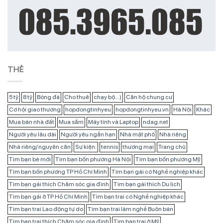
THẺ
5 tỷ
8 tỷ
Bóng đá
Cho thuê
chạy bộ...)
Căn hộ chung cư
Cơ hội giao thương
hopdongtinhyeu
hopdongtinhyeu.vn
Hà Nội
Khác
Mua bán nhà đất
Mua sắm
Máy tính và Laptop
ndag.net
Người yêu lâu dài
Người yêu ngắn hạn
Nhà mặt phố
Nhà riêng
Nhà riêng/ nguyên căn
Sự kiện:
tennis
thương mại
Trang chủ
Tìm bạn bè mới
Tìm bạn bốn phương Hà Nội
Tìm bạn bốn phương Mỹ
Tìm bạn bốn phương TP Hồ Chí Minh
Tìm bạn gái có Nghề nghiệp khác
Tìm bạn gái thích Chăm sóc gia đình
Tìm bạn gái thích Du lịch
Tìm bạn gái ở TP Hồ Chí Minh
Tìm bạn trai có Nghề nghiệp khác
Tìm bạn trai Lao động tự do
Tìm bạn trai làm nghề Buôn bán
Tìm bạn trai thích Chăm sóc gia đình
Tìm bạn trai ở Mỹ