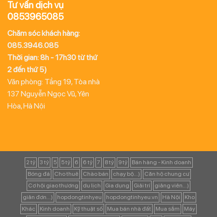
Tư vấn dịch vụ
0853965085
Chăm sóc khách hàng:
085.3946.085
Thời gian: 8h - 17h30 từ thứ
2 đến thứ 5)
Văn phòng: Tầng 19, Tòa nhà
137 Nguyễn Ngọc Vũ, Yên
Hòa, Hà Nội
2 tỷ
3 tỷ
5
5 tỷ
6
6 tỷ
7
8 tỷ
9 tỷ
Bán hàng - Kinh doanh
Bóng đá
Cho thuê
Chào bán
chạy bộ...)
Căn hộ chung cư
Cơ hội giao thương
du lịch
Gia dụng
Giải trí
giảng viên...)
giản đơn...)
hopdongtinhyeu
hopdongtinhyeu.vn
Hà Nội
Kho
Khác
Kinh doanh
Kỹ thuật số
Mua bán nhà đất
Mua sắm
Máy