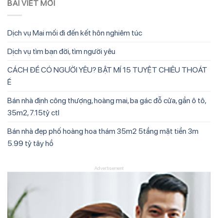
BÀI VIẾT MỚI
Dịch vụ Mai mối đi đến kết hôn nghiêm túc
Dịch vụ tìm bạn đời, tìm người yêu
CÁCH ĐỂ CÓ NGƯỜI YÊU? BẬT MÍ 15 TUYỆT CHIÊU THOÁT
Ế
Bán nhà định công thượng, hoàng mai, ba gác đỗ cửa, gần ô tô,
35m2, 7.15tỷ ctl
Bán nhà đẹp phố hoàng hoa thám 35m2 5tầng mặt tiền 3m
5.99 tỷ tây hồ
Advertisement