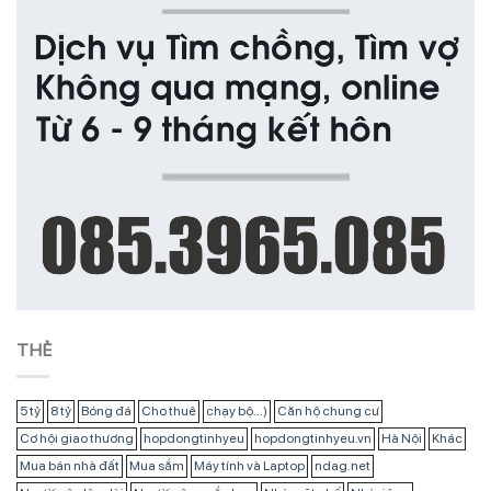
THẺ
5 tỷ
8 tỷ
Bóng đá
Cho thuê
chạy bộ...)
Căn hộ chung cư
Cơ hội giao thương
hopdongtinhyeu
hopdongtinhyeu.vn
Hà Nội
Khác
Mua bán nhà đất
Mua sắm
Máy tính và Laptop
ndag.net