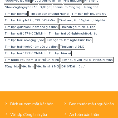
Người yêu lâu dài
Người yêu ngắn hạn
Nhà mặt phố
Nhà riêng
Nhà riêng/ nguyên căn
Sự kiện:
tennis
thương mại
Trang chủ
Tìm bạn bè mới
Tìm bạn bốn phương Hà Nội
Tìm bạn bốn phương Mỹ
Tìm bạn bốn phương TP Hồ Chí Minh
Tìm bạn gái có Nghề nghiệp khác
Tìm bạn gái thích Chăm sóc gia đình
Tìm bạn gái thích Du lịch
Tìm bạn gái ở TP Hồ Chí Minh
Tìm bạn trai có Nghề nghiệp khác
Tìm bạn trai Lao động tự do
Tìm bạn trai làm nghề Buôn bán
Tìm bạn trai thích Chăm sóc gia đình
Tìm bạn trai ở Mỹ
Tìm bạn trai ở TP Hồ Chí Minh
Tìm bạn tâm sự
Tìm người yêu (nam) ở TP Hồ Chí Minh
Tìm người yêu (nữ) ở TP Hồ Chí Minh
Tổng Hợp
Việc làm
Việc làm Hà Nội
Đất ở/ Đất thổ cư
Dịch vụ xem mặt kết hôn
Bạn thuộc mẫu người nào
Về hợp đồng tình yêu
An toàn bản thân