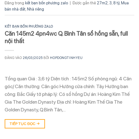
Đăng trong
kết bạn bốn phương zalo
|
Được gắn thẻ
27m2
,
3
,
8 tỷ
,
Mua
bán nhà đất
,
Nhà riêng
KẾT BẠN BỐN PHƯƠNG ZALO
Căn 145m2 4pn4wc Q. Bình Tân sổ hồng sẵn, full
nội thất
ĐĂNG VÀO
26/03/2025
BỞI
HOPDONGTINHYEU
Tổng quan Giá : 3,6 tỷ Diện tích : 145m2 Số phòng ngủ: 4 Căn
góc/ Căn thường: Căn góc Hướng cửa chính: Tây Hướng ban
công: Bắc Giấy tờ pháp lý: Có sổ hồng Dự án: Hoàng Kim Thế
Gia The Golden Dynasty Địa chỉ: Hoàng Kim Thế Gia The
Golden Dynasty, Q.Bình Tân,…
TIẾP TỤC ĐỌC
→