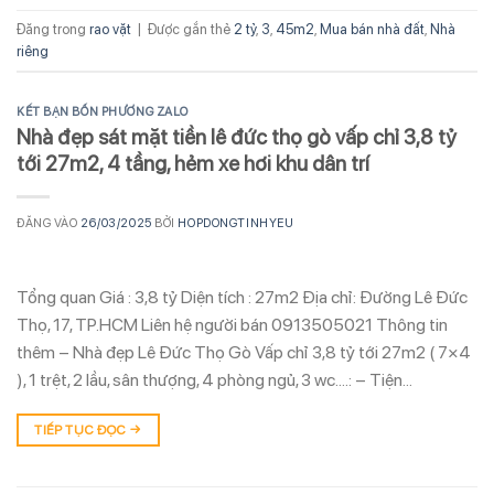
Đăng trong
rao vặt
|
Được gắn thẻ
2 tỷ
,
3
,
45m2
,
Mua bán nhà đất
,
Nhà
riêng
KẾT BẠN BỐN PHƯƠNG ZALO
Nhà đẹp sát mặt tiền lê đức thọ gò vấp chỉ 3,8 tỷ
tới 27m2, 4 tầng, hẻm xe hơi khu dân trí
ĐĂNG VÀO
26/03/2025
BỞI
HOPDONGTINHYEU
Tổng quan Giá : 3,8 tỷ Diện tích : 27m2 Địa chỉ: Đường Lê Đức
Thọ, 17, TP.HCM Liên hệ người bán 0913505021 Thông tin
thêm – Nhà đẹp Lê Đức Thọ Gò Vấp chỉ 3,8 tỷ tới 27m2 ( 7×4
), 1 trệt, 2 lầu, sân thượng, 4 phòng ngủ, 3 wc….: – Tiện…
TIẾP TỤC ĐỌC
→