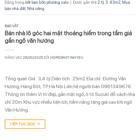
Đăng trong
kết bạn bốn phương zalo
|
Được gắn thẻ
2 tỷ
,
3
,
43m2
,
Mua
bán nhà đất
,
Nhà riêng
RAO VẶT
Bán nhà lô góc hai mặt thoáng hiếm trong tầm giá
gần ngõ văn hương
ĐĂNG VÀO
26/03/2025
BỞI
HOPDONGTINHYEU
Tổng quan Giá : 3,4 tỷ Diện tích : 25m2 Địa chỉ: Đường Văn
Hương, Hàng Bột, TP.Hà Nội Liên hệ người bán 0961349676
Thông tin thêm Vị trí đẹp, gần mặt ngõ, ô tô Suzuki đỗ cách nhà
chỉ 20m. Khu vực nhiều tiện ích, tiềm năng tăng giá cao khi ngõ
Văn Hương…
TIẾP TỤC ĐỌC
→