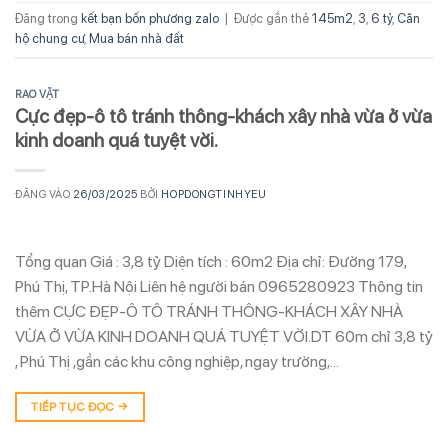
Đăng trong
kết bạn bốn phương zalo
|
Được gắn thẻ
145m2
,
3
,
6 tỷ
,
Căn
hộ chung cư
,
Mua bán nhà đất
RAO VẶT
Cực đẹp-ô tô tránh thông-khách xây nhà vừa ở vừa
kinh doanh quá tuyệt vời.
ĐĂNG VÀO
26/03/2025
BỞI
HOPDONGTINHYEU
Tổng quan Giá : 3,8 tỷ Diện tích : 60m2 Địa chỉ: Đường 179,
Phú Thị, TP.Hà Nội Liên hệ người bán 0965280923 Thông tin
thêm CỰC ĐẸP-Ô TÔ TRÁNH THÔNG-KHÁCH XÂY NHÀ
VỪA Ở VỪA KINH DOANH QUÁ TUYỆT VỜI.DT 60m chỉ 3,8 tỷ
, Phú Thị ,gần các khu công nghiệp, ngay trường,…
TIẾP TỤC ĐỌC
→