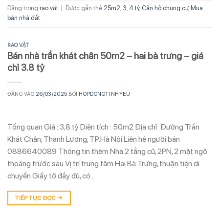
Đăng trong
rao vặt
|
Được gắn thẻ
25m2
,
3
,
4 tỷ
,
Căn hộ chung cư
,
Mua
bán nhà đất
RAO VẶT
Bán nhà trần khát chân 50m2 – hai bà trưng – giá
chỉ 3.8 tỷ
ĐĂNG VÀO
26/03/2025
BỞI
HOPDONGTINHYEU
Tổng quan Giá : 3,8 tỷ Diện tích : 50m2 Địa chỉ: Đường Trần
Khát Chân, Thanh Lương, TP.Hà Nội Liên hệ người bán
0886640089 Thông tin thêm Nhà 2 tầng cũ, 2PN, 2 mặt ngõ
thoáng trước sau Vị trí trung tâm Hai Bà Trưng, thuận tiện di
chuyển Giấy tờ đầy đủ, có…
TIẾP TỤC ĐỌC
→