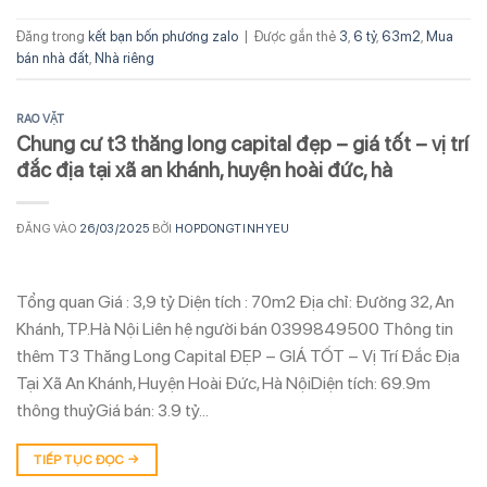
Đăng trong
kết bạn bốn phương zalo
|
Được gắn thẻ
3
,
6 tỷ
,
63m2
,
Mua
bán nhà đất
,
Nhà riêng
RAO VẶT
Chung cư t3 thăng long capital đẹp – giá tốt – vị trí
đắc địa tại xã an khánh, huyện hoài đức, hà
ĐĂNG VÀO
26/03/2025
BỞI
HOPDONGTINHYEU
Tổng quan Giá : 3,9 tỷ Diện tích : 70m2 Địa chỉ: Đường 32, An
Khánh, TP.Hà Nội Liên hệ người bán 0399849500 Thông tin
thêm T3 Thăng Long Capital ĐẸP – GIÁ TỐT – Vị Trí Đắc Địa
Tại Xã An Khánh, Huyện Hoài Đức, Hà NộiDiện tích: 69.9m
thông thuỷGiá bán: 3.9 tỷ…
TIẾP TỤC ĐỌC
→