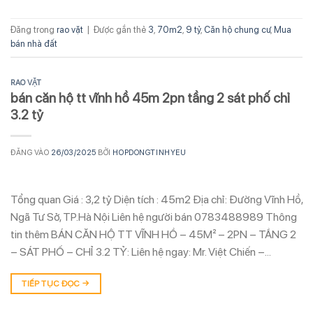
Đăng trong
rao vặt
|
Được gắn thẻ
3
,
70m2
,
9 tỷ
,
Căn hộ chung cư
,
Mua
bán nhà đất
RAO VẶT
bán căn hộ tt vĩnh hồ 45m 2pn tầng 2 sát phố chỉ
3.2 tỷ
ĐĂNG VÀO
26/03/2025
BỞI
HOPDONGTINHYEU
Tổng quan Giá : 3,2 tỷ Diện tích : 45m2 Địa chỉ: Đường Vĩnh Hồ,
Ngã Tư Sở, TP.Hà Nội Liên hệ người bán 0783488989 Thông
tin thêm BÁN CĂN HỘ TT VĨNH HỒ – 45M² – 2PN – TẦNG 2
– SÁT PHỐ – CHỈ 3.2 TỶ: Liên hệ ngay: Mr. Việt Chiến –…
TIẾP TỤC ĐỌC
→