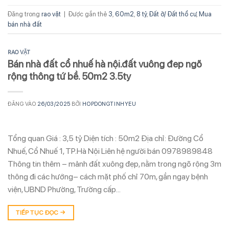
Đăng trong
rao vặt
|
Được gắn thẻ
3
,
60m2
,
8 tỷ
,
Đất ở/ Đất thổ cư
,
Mua
bán nhà đất
RAO VẶT
Bán nhà đất cổ nhuế hà nội.đất vuông đep ngõ
rộng thông tứ bề. 50m2 3.5ty
ĐĂNG VÀO
26/03/2025
BỞI
HOPDONGTINHYEU
Tổng quan Giá : 3,5 tỷ Diện tích : 50m2 Địa chỉ: Đường Cổ
Nhuế, Cổ Nhuế 1, TP.Hà Nội Liên hệ người bán 0978989848
Thông tin thêm – mảnh đất xuông đẹp, nằm trong ngõ rộng 3m
thông đi các hướng– cách mặt phố chỉ 70m, gần ngay bệnh
viện, UBND Phường, Trường cấp…
TIẾP TỤC ĐỌC
→