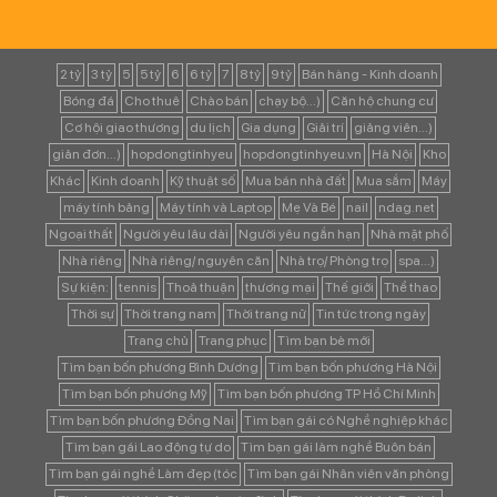
2 tỷ
3 tỷ
5
5 tỷ
6
6 tỷ
7
8 tỷ
9 tỷ
Bán hàng - Kinh doanh
Bóng đá
Cho thuê
Chào bán
chạy bộ...)
Căn hộ chung cư
Cơ hội giao thương
du lịch
Gia dụng
Giải trí
giảng viên...)
giản đơn...)
hopdongtinhyeu
hopdongtinhyeu.vn
Hà Nội
Kho
Khác
Kinh doanh
Kỹ thuật số
Mua bán nhà đất
Mua sắm
Máy
máy tính bảng
Máy tính và Laptop
Mẹ Và Bé
nail
ndag.net
Ngoại thất
Người yêu lâu dài
Người yêu ngắn hạn
Nhà mặt phố
Nhà riêng
Nhà riêng/ nguyên căn
Nhà trọ/ Phòng trọ
spa...)
Sự kiện:
tennis
Thoả thuận
thương mại
Thế giới
Thể thao
Thời sự
Thời trang nam
Thời trang nữ
Tin tức trong ngày
Trang chủ
Trang phục
Tìm bạn bè mới
Tìm bạn bốn phương Bình Dương
Tìm bạn bốn phương Hà Nội
Tìm bạn bốn phương Mỹ
Tìm bạn bốn phương TP Hồ Chí Minh
Tìm bạn bốn phương Đồng Nai
Tìm bạn gái có Nghề nghiệp khác
Tìm bạn gái Lao động tự do
Tìm bạn gái làm nghề Buôn bán
Tìm bạn gái nghề Làm đẹp (tóc
Tìm bạn gái Nhân viên văn phòng