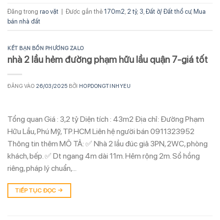
Đăng trong
rao vặt
|
Được gắn thẻ
170m2
,
2 tỷ
,
3
,
Đất ở/ Đất thổ cư
,
Mua
bán nhà đất
KẾT BẠN BỐN PHƯƠNG ZALO
nhà 2 lầu hẻm đường phạm hữu lầu quận 7-giá tốt
ĐĂNG VÀO
26/03/2025
BỞI
HOPDONGTINHYEU
Tổng quan Giá : 3,2 tỷ Diện tích : 43m2 Địa chỉ: Đường Phạm
Hữu Lầu, Phú Mỹ, TP.HCM Liên hệ người bán 0911323952
Thông tin thêm MÔ TẢ: ✅ Nhà 2 lầu đúc giả 3PN, 2WC, phòng
khách, bếp. ✅ Dt ngang 4m dài 11m. Hẻm rộng 2m. Sổ hồng
riêng, pháp lý chuẩn,…
TIẾP TỤC ĐỌC
→