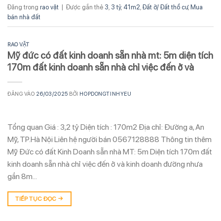
Đăng trong
rao vặt
|
Được gắn thẻ
3
,
3 tỷ
,
41m2
,
Đất ở/ Đất thổ cư
,
Mua
bán nhà đất
RAO VẶT
Mỹ đức có đất kinh doanh sẵn nhà mt: 5m diện tích
170m đất kinh doanh sẵn nhà chỉ việc đến ở và
ĐĂNG VÀO
26/03/2025
BỞI
HOPDONGTINHYEU
Tổng quan Giá : 3,2 tỷ Diện tích : 170m2 Địa chỉ: Đường a, An
Mỹ, TP.Hà Nội Liên hệ người bán 0567128888 Thông tin thêm
Mỹ Đức có đất Kinh Doanh sẵn nhà MT: 5m Diện tích 170m đất
kinh doanh sẵn nhà chỉ việc đến ở và kinh doanh đường nhưa
gần 8m…
TIẾP TỤC ĐỌC
→