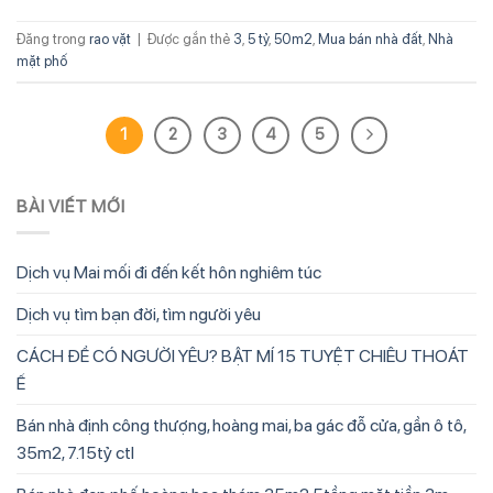
Đăng trong
rao vặt
|
Được gắn thẻ
3
,
5 tỷ
,
50m2
,
Mua bán nhà đất
,
Nhà
mặt phố
1
2
3
4
5
BÀI VIẾT MỚI
Dịch vụ Mai mối đi đến kết hôn nghiêm túc
Dịch vụ tìm bạn đời, tìm người yêu
CÁCH ĐỂ CÓ NGƯỜI YÊU? BẬT MÍ 15 TUYỆT CHIÊU THOÁT
Ế
Bán nhà định công thượng, hoàng mai, ba gác đỗ cửa, gần ô tô,
35m2, 7.15tỷ ctl