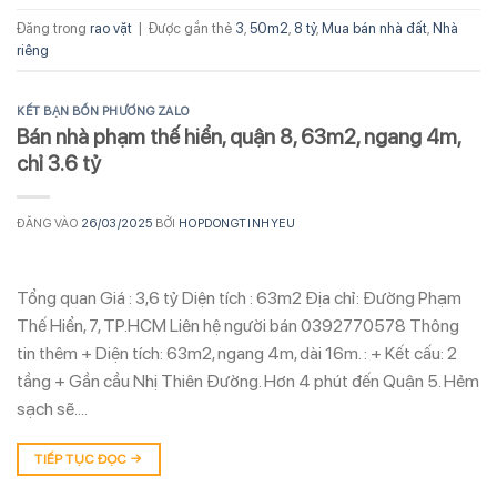
Đăng trong
rao vặt
|
Được gắn thẻ
3
,
50m2
,
8 tỷ
,
Mua bán nhà đất
,
Nhà
riêng
KẾT BẠN BỐN PHƯƠNG ZALO
Bán nhà phạm thế hiển, quận 8, 63m2, ngang 4m,
chỉ 3.6 tỷ
ĐĂNG VÀO
26/03/2025
BỞI
HOPDONGTINHYEU
Tổng quan Giá : 3,6 tỷ Diện tích : 63m2 Địa chỉ: Đường Phạm
Thế Hiển, 7, TP.HCM Liên hệ người bán 0392770578 Thông
tin thêm + Diện tích: 63m2, ngang 4m, dài 16m. : + Kết cấu: 2
tầng + Gần cầu Nhị Thiên Đường. Hơn 4 phút đến Quận 5. Hẻm
sạch sẽ….
TIẾP TỤC ĐỌC
→