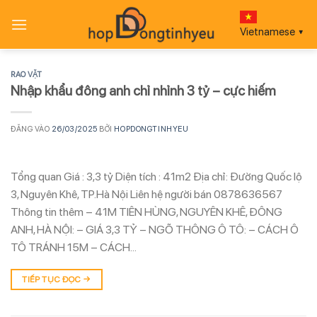
Bỏ
qua
Vietnamese
▼
nội
dung
RAO VẶT
Nhập khẩu đông anh chỉ nhỉnh 3 tỷ – cực hiếm
ĐĂNG VÀO
26/03/2025
BỞI
HOPDONGTINHYEU
Tổng quan Giá : 3,3 tỷ Diện tích : 41m2 Địa chỉ: Đường Quốc lộ
3, Nguyên Khê, TP.Hà Nội Liên hệ người bán 0878636567
Thông tin thêm – 41M TIÊN HÙNG, NGUYÊN KHÊ, ĐÔNG
ANH, HÀ NỘI: – GIÁ 3,3 TỶ – NGÕ THÔNG Ô TÔ: – CÁCH Ô
TÔ TRÁNH 15M – CÁCH…
TIẾP TỤC ĐỌC
→