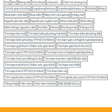
5 tỷ
8 tỷ
Bóng đá
Cho thuê
chạy bộ...)
Căn hộ chung cư
Cơ hội giao thương
hopdongtinhyeu
hopdongtinhyeu.vn
Hà Nội
Khác
Mua bán nhà đất
Mua sắm
Máy tính và Laptop
ndag.net
Người yêu lâu dài
Người yêu ngắn hạn
Nhà mặt phố
Nhà riêng
Nhà riêng/ nguyên căn
Sự kiện:
tennis
thương mại
Trang chủ
Tìm bạn bè mới
Tìm bạn bốn phương Hà Nội
Tìm bạn bốn phương Mỹ
Tìm bạn bốn phương TP Hồ Chí Minh
Tìm bạn gái có Nghề nghiệp khác
Tìm bạn gái thích Chăm sóc gia đình
Tìm bạn gái thích Du lịch
Tìm bạn gái ở TP Hồ Chí Minh
Tìm bạn trai có Nghề nghiệp khác
Tìm bạn trai Lao động tự do
Tìm bạn trai làm nghề Buôn bán
Tìm bạn trai thích Chăm sóc gia đình
Tìm bạn trai ở Mỹ
Tìm bạn trai ở TP Hồ Chí Minh
Tìm bạn tâm sự
Tìm người yêu (nam) ở TP Hồ Chí Minh
Tìm người yêu (nữ) ở TP Hồ Chí Minh
Tổng Hợp
Việc làm
Việc làm Hà Nội
Đất ở/ Đất thổ cư