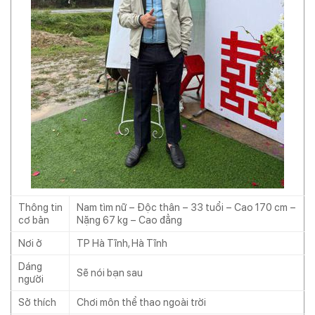
Thông tin
Nam tìm nữ – Độc thân – 33 tuổi – Cao 170 cm –
cơ bản
Nặng 67 kg – Cao đẳng
Nơi ở
TP Hà Tĩnh, Hà Tĩnh
Dáng
Sẽ nói bạn sau
người
Sở thích
Chơi môn thể thao ngoài trời