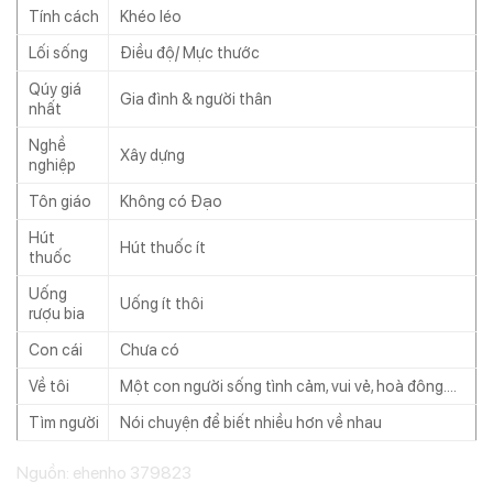
Tính cách
Khéo léo
Lối sống
Điều độ/ Mực thước
Qúy giá
Gia đình & người thân
nhất
Nghề
Xây dựng
nghiệp
Tôn giáo
Không có Đạo
Hút
Hút thuốc ít
thuốc
Uống
Uống ít thôi
rượu bia
Con cái
Chưa có
Về tôi
Một con người sống tình cảm, vui vẻ, hoà đông….
Tìm người
Nói chuyện để biết nhiều hơn về nhau
Nguồn: ehenho 379823