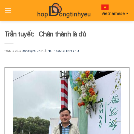
Bỏ
qua
Vietnamese
▼
nội
dung
Trần tuyết: Chân thành là đủ
ĐĂNG VÀO
05/03/2025
BỞI
HOPDONGTINHYEU