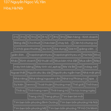
137 Nguyễn Ngọc Vũ, Yên
Hòa, Hà Nội
2 tỷ
3 tỷ
5
5 tỷ
6
6 tỷ
7
8 tỷ
9 tỷ
Bán hàng - Kinh doanh
Bóng đá
Cho thuê
Chào bán
chạy bộ...)
Căn hộ chung cư
Cơ hội giao thương
du lịch
Gia dụng
Giải trí
giảng viên...)
giản đơn...)
hopdongtinhyeu
hopdongtinhyeu.vn
Hà Nội
Kho
Khác
Kinh doanh
Kỹ thuật số
Mua bán nhà đất
Mua sắm
Máy
máy tính bảng
Máy tính và Laptop
Mẹ Và Bé
nail
ndag.net
Ngoại thất
Người yêu lâu dài
Người yêu ngắn hạn
Nhà mặt phố
Nhà riêng
Nhà riêng/ nguyên căn
Nhà trọ/ Phòng trọ
spa...)
Sự kiện:
tennis
Thoả thuận
thương mại
Thế giới
Thể thao
Thời sự
Thời trang nam
Thời trang nữ
Tin tức trong ngày
Trang chủ
Trang phục
Tìm bạn bè mới
Tìm bạn bốn phương Bình Dương
Tìm bạn bốn phương Hà Nội
Tìm bạn bốn phương Mỹ
Tìm bạn bốn phương TP Hồ Chí Minh