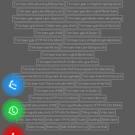
Tìm bạn bốn phương Đồng Nai
Tìm bạn gái có Nghề nghiệp khác
Tìm bạn gái Lao động tự do
Tìm bạn gái làm nghề Buôn bán
Tìm bạn gái nghề Làm đẹp (tóc
Tìm bạn gái Nhân viên văn phòng
Tìm bạn gái thích Chăm sóc gia đình
Tìm bạn gái thích Du lịch
Tìm bạn gái ở Mỹ
Tìm bạn gái ở Quận 3
Tìm bạn gái ở TP Hồ Chí Minh
Tìm bạn trai có Nghề nghiệp khác
Tìm bạn trai Kỹ sư
Tìm bạn trai Lao động tự do
Tìm bạn trai làm nghề Buôn bán
Tìm bạn trai thích Chăm sóc gia đình
Tìm bạn trai thích Chơi môn thể thao ngoài trời (đá bóng
Tìm bạn trai thích Công việc & sự nghiệp
Tìm bạn trai thích Du lịch
Tìm bạn trai Thích nơi yên tĩnh
Tìm bạn trai ở Hà Nội
Tìm bạn trai ở Mỹ
Tìm bạn trai ở Quận 3
Tìm bạn trai ở TP Hồ Chí Minh
Tìm bạn tâm sự
Tìm người yêu (nam) ở Mỹ
Tìm người yêu (nam) ở TP Hồ Chí Minh
Tìm người yêu (nữ) ở TP Hồ Chí Minh
Tổng Hợp
Việc làm
Việc làm Hà Nội
Việc làm TP.HCM
Vườn
Xưởng
Điện lạnh
Điện thoại
Điện tử
Đất ở/ Đất thổ cư
Đồ nội thất