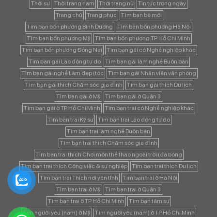
Thời sự
Thời trang nam
Thời trang nữ
Tin tức trong ngày
Trang chủ
Trang phục
Tìm bạn bè mới
Tìm bạn bốn phương Bình Dương
Tìm bạn bốn phương Hà Nội
Tìm bạn bốn phương Mỹ
Tìm bạn bốn phương TP Hồ Chí Minh
Tìm bạn bốn phương Đồng Nai
Tìm bạn gái có Nghề nghiệp khác
Tìm bạn gái Lao động tự do
Tìm bạn gái làm nghề Buôn bán
Tìm bạn gái nghề Làm đẹp (tóc
Tìm bạn gái Nhân viên văn phòng
Tìm bạn gái thích Chăm sóc gia đình
Tìm bạn gái thích Du lịch
Tìm bạn gái ở Mỹ
Tìm bạn gái ở Quận 3
Tìm bạn gái ở TP Hồ Chí Minh
Tìm bạn trai có Nghề nghiệp khác
Tìm bạn trai Kỹ sư
Tìm bạn trai Lao động tự do
Tìm bạn trai làm nghề Buôn bán
Tìm bạn trai thích Chăm sóc gia đình
Tìm bạn trai thích Chơi môn thể thao ngoài trời (đá bóng
Tìm bạn trai thích Công việc & sự nghiệp
Tìm bạn trai thích Du lịch
Tìm bạn trai Thích nơi yên tĩnh
Tìm bạn trai ở Hà Nội
Tìm bạn trai ở Mỹ
Tìm bạn trai ở Quận 3
Tìm bạn trai ở TP Hồ Chí Minh
Tìm bạn tâm sự
Tìm người yêu (nam) ở Mỹ
Tìm người yêu (nam) ở TP Hồ Chí Minh