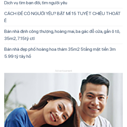
Dịch vụ tìm bạn đời, tìm người yêu
CÁCH ĐỂ CÓ NGƯỜI YÊU? BẬT MÍ 15 TUYỆT CHIÊU THOÁT
Ế
Bán nhà định công thượng, hoàng mai, ba gác đỗ cửa, gần ô tô,
35m2, 7.15tỷ ctl
Bán nhà đẹp phố hoàng hoa thám 35m2 5tầng mặt tiền 3m
5.99 tỷ tây hồ
Advertisement