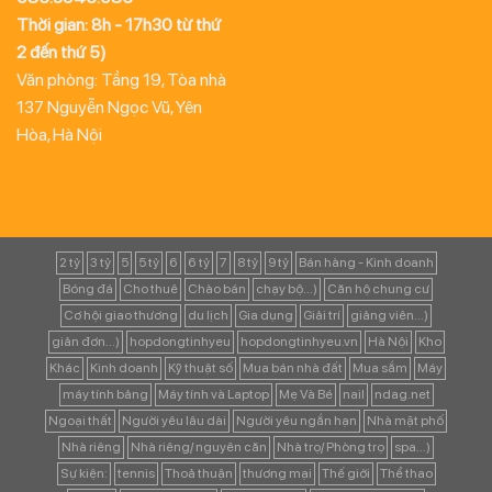
Thời gian: 8h - 17h30 từ thứ
2 đến thứ 5)
Văn phòng: Tầng 19, Tòa nhà
137 Nguyễn Ngọc Vũ, Yên
Hòa, Hà Nội
2 tỷ
3 tỷ
5
5 tỷ
6
6 tỷ
7
8 tỷ
9 tỷ
Bán hàng - Kinh doanh
Bóng đá
Cho thuê
Chào bán
chạy bộ...)
Căn hộ chung cư
Cơ hội giao thương
du lịch
Gia dụng
Giải trí
giảng viên...)
giản đơn...)
hopdongtinhyeu
hopdongtinhyeu.vn
Hà Nội
Kho
Khác
Kinh doanh
Kỹ thuật số
Mua bán nhà đất
Mua sắm
Máy
máy tính bảng
Máy tính và Laptop
Mẹ Và Bé
nail
ndag.net
Ngoại thất
Người yêu lâu dài
Người yêu ngắn hạn
Nhà mặt phố
Nhà riêng
Nhà riêng/ nguyên căn
Nhà trọ/ Phòng trọ
spa...)
Sự kiện:
tennis
Thoả thuận
thương mại
Thế giới
Thể thao