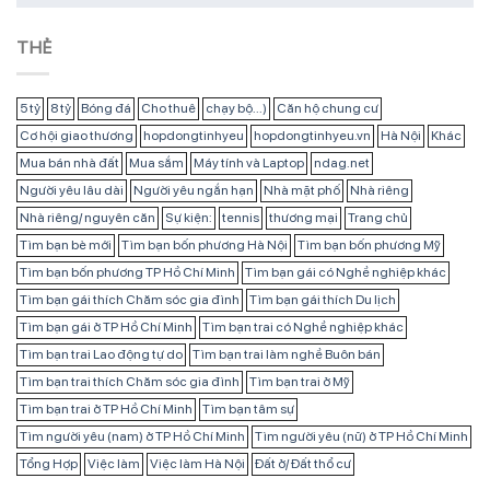
THẺ
5 tỷ
8 tỷ
Bóng đá
Cho thuê
chạy bộ...)
Căn hộ chung cư
Cơ hội giao thương
hopdongtinhyeu
hopdongtinhyeu.vn
Hà Nội
Khác
Mua bán nhà đất
Mua sắm
Máy tính và Laptop
ndag.net
Người yêu lâu dài
Người yêu ngắn hạn
Nhà mặt phố
Nhà riêng
Nhà riêng/ nguyên căn
Sự kiện:
tennis
thương mại
Trang chủ
Tìm bạn bè mới
Tìm bạn bốn phương Hà Nội
Tìm bạn bốn phương Mỹ
Tìm bạn bốn phương TP Hồ Chí Minh
Tìm bạn gái có Nghề nghiệp khác
Tìm bạn gái thích Chăm sóc gia đình
Tìm bạn gái thích Du lịch
Tìm bạn gái ở TP Hồ Chí Minh
Tìm bạn trai có Nghề nghiệp khác
Tìm bạn trai Lao động tự do
Tìm bạn trai làm nghề Buôn bán
Tìm bạn trai thích Chăm sóc gia đình
Tìm bạn trai ở Mỹ
Tìm bạn trai ở TP Hồ Chí Minh
Tìm bạn tâm sự
Tìm người yêu (nam) ở TP Hồ Chí Minh
Tìm người yêu (nữ) ở TP Hồ Chí Minh
Tổng Hợp
Việc làm
Việc làm Hà Nội
Đất ở/ Đất thổ cư