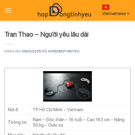
Bỏ
qua
Vietnamese
▼
nội
dung
Tran Thao – Người yêu lâu dài
ĐĂNG VÀO
05/03/2025
BỞI
HOPDONGTINHYEU
Nơi ở
TP Hồ Chí Minh – Vietnam
Nam – Độc thân – 16 tuổi – Cao 163 cm – Nặng
Thông tin
50 kg – Giáo sư
Mục tiêu
Người yêu lâu dài