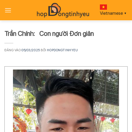
Bỏ
qua
Vietnamese
▼
nội
dung
Trần Chính: Con người Đơn giản
ĐĂNG VÀO
05/03/2025
BỞI
HOPDONGTINHYEU