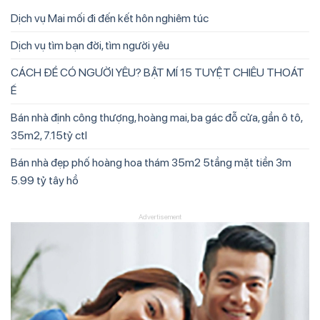
Dịch vụ Mai mối đi đến kết hôn nghiêm túc
Dịch vụ tìm bạn đời, tìm người yêu
CÁCH ĐỂ CÓ NGƯỜI YÊU? BẬT MÍ 15 TUYỆT CHIÊU THOÁT
Ế
Bán nhà định công thượng, hoàng mai, ba gác đỗ cửa, gần ô tô,
35m2, 7.15tỷ ctl
Bán nhà đẹp phố hoàng hoa thám 35m2 5tầng mặt tiền 3m
5.99 tỷ tây hồ
Advertisement