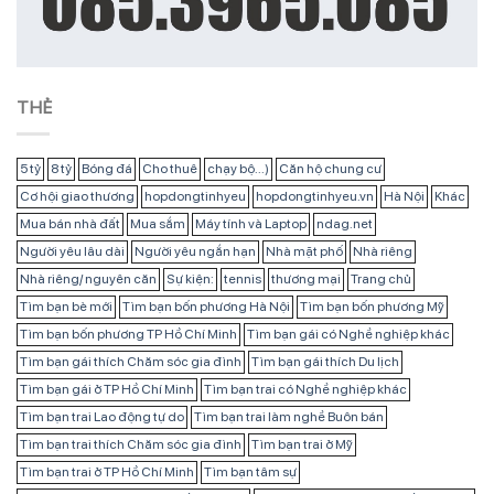
THẺ
5 tỷ
8 tỷ
Bóng đá
Cho thuê
chạy bộ...)
Căn hộ chung cư
Cơ hội giao thương
hopdongtinhyeu
hopdongtinhyeu.vn
Hà Nội
Khác
Mua bán nhà đất
Mua sắm
Máy tính và Laptop
ndag.net
Người yêu lâu dài
Người yêu ngắn hạn
Nhà mặt phố
Nhà riêng
Nhà riêng/ nguyên căn
Sự kiện:
tennis
thương mại
Trang chủ
Tìm bạn bè mới
Tìm bạn bốn phương Hà Nội
Tìm bạn bốn phương Mỹ
Tìm bạn bốn phương TP Hồ Chí Minh
Tìm bạn gái có Nghề nghiệp khác
Tìm bạn gái thích Chăm sóc gia đình
Tìm bạn gái thích Du lịch
Tìm bạn gái ở TP Hồ Chí Minh
Tìm bạn trai có Nghề nghiệp khác
Tìm bạn trai Lao động tự do
Tìm bạn trai làm nghề Buôn bán
Tìm bạn trai thích Chăm sóc gia đình
Tìm bạn trai ở Mỹ
Tìm bạn trai ở TP Hồ Chí Minh
Tìm bạn tâm sự