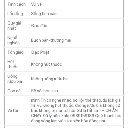
Tính cách
Vui vẻ
Lối sống
Sống tình cảm
Qúy giá
Đạo đức
nhất
Nghề
Buôn bán-thương mại
nghiệp
Tôn giáo
Đạo Phật
Hút
Không hút thuốc
thuốc
Uống
Không uống rượu bia
rượu bia
Con cái
Sẽ nói bạn sau
mình Thích nghe nhạc, bơi lội, thể thao, du lịch giải
trí…v.v. Không hút thuốc, không rượu bia, không cờ
Về tôi
bạc không tệ nạn xã hội. Gđ là tất cả THÍCH ĂN
CHAY Đã
ly hôn
. Zalo 0989159189 Quê thanh hóa
đang sống làm việc tại biên hòa đồng nai.