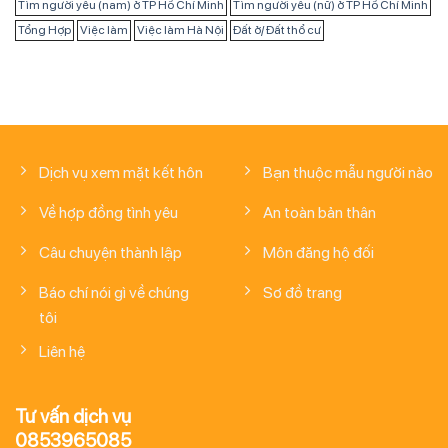
Tìm người yêu (nam) ở TP Hồ Chí Minh
Tìm người yêu (nữ) ở TP Hồ Chí Minh
Tổng Hợp
Việc làm
Việc làm Hà Nội
Đất ở/ Đất thổ cư
Dịch vụ xem mặt kết hôn
Bạn thuộc mẫu người nào
Về hợp đồng tình yêu
An toàn bản thân
Câu chuyện thành lập
Môn đăng hộ đối
Báo chí nói gì về chúng
Sơ đồ trang
tôi
Liên hệ
Tư vấn dịch vụ
0853965085