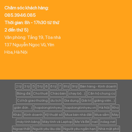
Chăm sóc khách hàng:
085.3946.085
Thời gian: 8h - 17h30 từ thứ
2 đến thứ 5)
Văn phòng: Tầng 19, Tòa nhà
137 Nguyễn Ngọc Vũ, Yên
Hòa, Hà Nội
2 tỷ
3 tỷ
5
5 tỷ
6
6 tỷ
7
8 tỷ
9 tỷ
Bán hàng - Kinh doanh
Bóng đá
Cho thuê
Chào bán
chạy bộ...)
Căn hộ chung cư
Cơ hội giao thương
du lịch
Gia dụng
Giải trí
giảng viên...)
giản đơn...)
hopdongtinhyeu
hopdongtinhyeu.vn
Hà Nội
Kho
Khác
Kinh doanh
Kỹ thuật số
Mua bán nhà đất
Mua sắm
Máy
máy tính bảng
Máy tính và Laptop
Mẹ Và Bé
nail
ndag.net
Ngoại thất
Người yêu lâu dài
Người yêu ngắn hạn
Nhà mặt phố