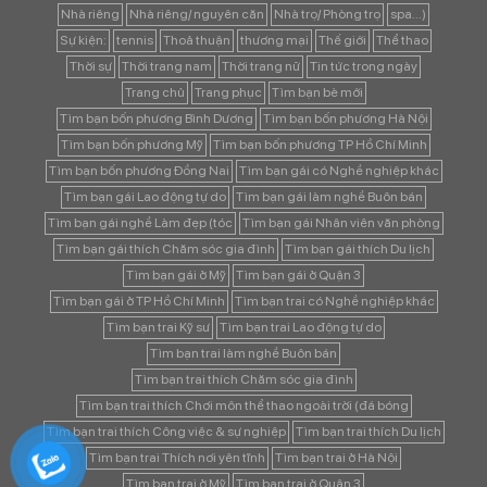
Nhà riêng
Nhà riêng/ nguyên căn
Nhà trọ/ Phòng trọ
spa...)
Sự kiện:
tennis
Thoả thuận
thương mại
Thế giới
Thể thao
Thời sự
Thời trang nam
Thời trang nữ
Tin tức trong ngày
Trang chủ
Trang phục
Tìm bạn bè mới
Tìm bạn bốn phương Bình Dương
Tìm bạn bốn phương Hà Nội
Tìm bạn bốn phương Mỹ
Tìm bạn bốn phương TP Hồ Chí Minh
Tìm bạn bốn phương Đồng Nai
Tìm bạn gái có Nghề nghiệp khác
Tìm bạn gái Lao động tự do
Tìm bạn gái làm nghề Buôn bán
Tìm bạn gái nghề Làm đẹp (tóc
Tìm bạn gái Nhân viên văn phòng
Tìm bạn gái thích Chăm sóc gia đình
Tìm bạn gái thích Du lịch
Tìm bạn gái ở Mỹ
Tìm bạn gái ở Quận 3
Tìm bạn gái ở TP Hồ Chí Minh
Tìm bạn trai có Nghề nghiệp khác
Tìm bạn trai Kỹ sư
Tìm bạn trai Lao động tự do
Tìm bạn trai làm nghề Buôn bán
Tìm bạn trai thích Chăm sóc gia đình
Tìm bạn trai thích Chơi môn thể thao ngoài trời (đá bóng
Tìm bạn trai thích Công việc & sự nghiệp
Tìm bạn trai thích Du lịch
Tìm bạn trai Thích nơi yên tĩnh
Tìm bạn trai ở Hà Nội
Tìm bạn trai ở Mỹ
Tìm bạn trai ở Quận 3