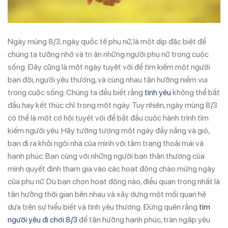
Ngày mùng 8/3, ngày quốc tế phụ nữ, là một dịp đặc biệt để
chúng ta tưởng nhớ và tri ân những người phụ nữ trong cuộc
sống. Đây cũng là một ngày tuyệt vời để tìm kiếm một người
bạn đời, người yêu thương, và cùng nhau tận hưởng niềm vui
trong cuộc sống. Chúng ta đều biết rằng
tình yêu
không thể bắt
đầu hay kết thúc chỉ trong một ngày. Tuy nhiên, ngày mùng 8/3
có thể là một cơ hội tuyệt vời để bắt đầu cuộc hành trình tìm
kiếm người yêu. Hãy tưởng tượng một ngày đầy nắng và gió,
bạn đi ra khỏi ngôi nhà của mình với tâm trạng thoải mái và
hạnh phúc. Bạn cùng với những người bạn thân thương của
mình quyết định tham gia vào các hoạt động chào mừng ngày
của phụ nữ. Dù bạn chọn hoạt động nào, điều quan trọng nhất là
tận hưởng thời gian bên nhau và xây dựng một mối quan hệ
dựa trên sự hiểu biết và tình yêu thương. Đừng quên rằng
tìm
người yêu đi chơi 8/3
để tận hưởng hạnh phúc, tràn ngập yêu