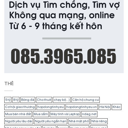
THẺ
5 tỷ
8 tỷ
Bóng đá
Cho thuê
chạy bộ...)
Căn hộ chung cư
Cơ hội giao thương
hopdongtinhyeu
hopdongtinhyeu.vn
Hà Nội
Khác
Mua bán nhà đất
Mua sắm
Máy tính và Laptop
ndag.net
Người yêu lâu dài
Người yêu ngắn hạn
Nhà mặt phố
Nhà riêng