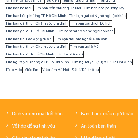
Nhà riêng/ nguyên căn
Sự kiện:
tennis
thương mại
Trang chủ
Tìm bạn bè mới
Tìm bạn bốn phương Hà Nội
Tìm bạn bốn phương Mỹ
Tìm bạn bốn phương TP Hồ Chí Minh
Tìm bạn gái có Nghề nghiệp khác
Tìm bạn gái thích Chăm sóc gia đình
Tìm bạn gái thích Du lịch
Tìm bạn gái ở TP Hồ Chí Minh
Tìm bạn trai có Nghề nghiệp khác
Tìm bạn trai Lao động tự do
Tìm bạn trai làm nghề Buôn bán
Tìm bạn trai thích Chăm sóc gia đình
Tìm bạn trai ở Mỹ
Tìm bạn trai ở TP Hồ Chí Minh
Tìm bạn tâm sự
Tìm người yêu (nam) ở TP Hồ Chí Minh
Tìm người yêu (nữ) ở TP Hồ Chí Minh
Tổng Hợp
Việc làm
Việc làm Hà Nội
Đất ở/ Đất thổ cư
Dịch vụ xem mặt kết hôn
Bạn thuộc mẫu người nào
Về hợp đồng tình yêu
An toàn bản thân