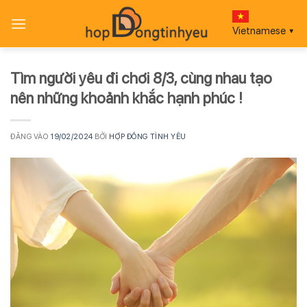
Bỏ
qua
Vietnamese
▼
nội
dung
Tìm người yêu đi chơi 8/3, cùng nhau tạo
nên những khoảnh khắc hạnh phúc !
ĐĂNG VÀO
19/02/2024
BỞI
HỢP ĐỒNG TÌNH YÊU