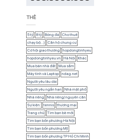
THẺ
5 tỷ
8 tỷ
Bóng đá
Cho thuê
chạy bộ...)
Căn hộ chung cư
Cơ hội giao thương
hopdongtinhyeu
hopdongtinhyeu.vn
Hà Nội
Khác
Mua bán nhà đất
Mua sắm
Máy tính và Laptop
ndag.net
Người yêu lâu dài
Người yêu ngắn hạn
Nhà mặt phố
Nhà riêng
Nhà riêng/ nguyên căn
Sự kiện:
tennis
thương mại
Trang chủ
Tìm bạn bè mới
Tìm bạn bốn phương Hà Nội
Tìm bạn bốn phương Mỹ
Tìm bạn bốn phương TP Hồ Chí Minh