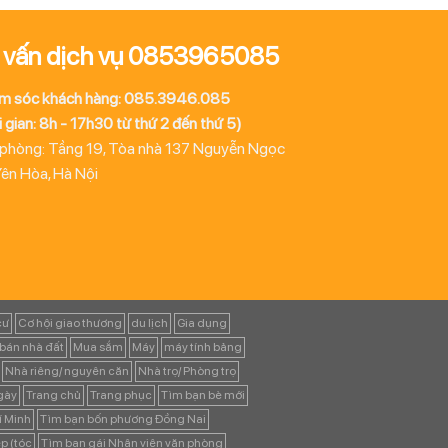
 vấn dịch vụ 0853965085
m sóc khách hàng: 085.3946.085
 gian: 8h - 17h30 từ thứ 2 đến thứ 5)
 phòng: Tầng 19, Tòa nhà 137 Nguyễn Ngọc
Yên Hòa, Hà Nội
cư
Cơ hội giao thương
du lịch
Gia dụng
bán nhà đất
Mua sắm
Máy
máy tính bảng
Nhà riêng/ nguyên căn
Nhà trọ/ Phòng trọ
ngày
Trang chủ
Trang phục
Tìm bạn bè mới
í Minh
Tìm bạn bốn phương Đồng Nai
p (tóc
Tìm bạn gái Nhân viên văn phòng