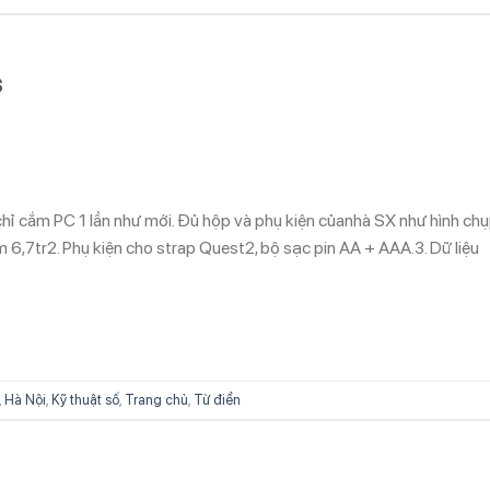
s
chỉ cắm PC 1 lần như mới. Đủ hộp và phụ kiện củanhà SX như hình ch
m 6,7tr2. Phụ kiện cho strap Quest2, bộ sạc pin AA + AAA.3. Dữ liệu
,
Hà Nội
,
Kỹ thuật số
,
Trang chủ
,
Từ điển