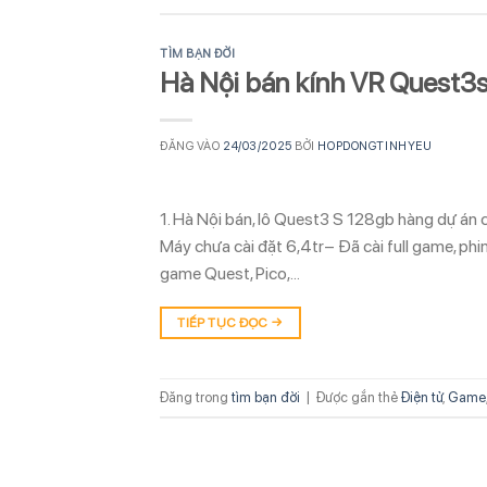
TÌM BẠN ĐỜI
Hà Nội bán kính VR Quest3
ĐĂNG VÀO
24/03/2025
BỞI
HOPDONGTINHYEU
1. Hà Nội bán, lô Quest3 S 128gb hàng dự án 
Máy chưa cài đặt 6,4tr– Đã cài full game, phi
game Quest, Pico,…
TIẾP TỤC ĐỌC
→
Đăng trong
tìm bạn đời
|
Được gắn thẻ
Điện tử
,
Game