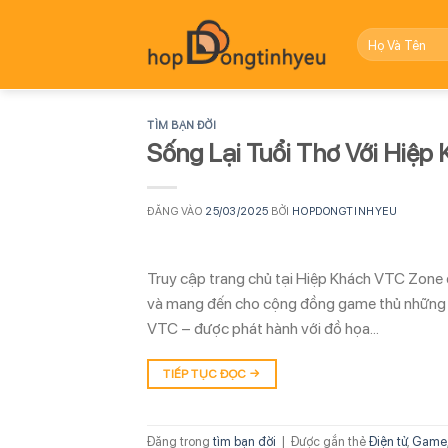
Bỏ
qua
nội
dung
TÌM BẠN ĐỜI
Sống Lại Tuổi Thơ Với Hiệp
ĐĂNG VÀO
25/03/2025
BỞI
HOPDONGTINHYEU
Truy cập trang chủ tại Hiệp Khách VTC Zone để
và mang đến cho cộng đồng game thủ những tr
VTC – được phát hành với đồ họa…
TIẾP TỤC ĐỌC
→
Đăng trong
tìm bạn đời
|
Được gắn thẻ
Điện tử
,
Game