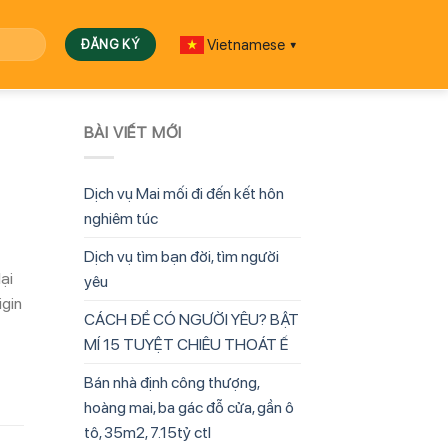
Vietnamese
▼
BÀI VIẾT MỚI
Dịch vụ Mai mối đi đến kết hôn
nghiêm túc
Dịch vụ tìm bạn đời, tìm người
ại
yêu
igin
CÁCH ĐỂ CÓ NGƯỜI YÊU? BẬT
MÍ 15 TUYỆT CHIÊU THOÁT Ế
Bán nhà định công thượng,
hoàng mai, ba gác đỗ cửa, gần ô
tô, 35m2, 7.15tỷ ctl