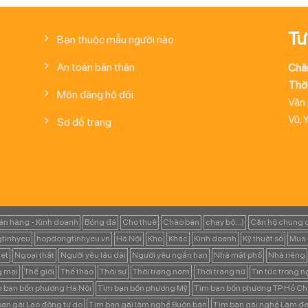
Tư
Bạn thuộc mẫu người nào
An toàn bản thân
Chă
Thời
Môn đăng hộ đối
Văn
Vũ, 
Sơ đồ trang
án hàng - Kinh doanh
Bóng đá
Cho thuê
Chào bán
chạy bộ...)
Căn hộ chung 
tinhyeu
hopdongtinhyeu.vn
Hà Nội
Kho
Khác
Kinh doanh
Kỹ thuật số
Mua 
et
Ngoại thất
Người yêu lâu dài
Người yêu ngắn hạn
Nhà mặt phố
Nhà riêng
g mại
Thế giới
Thể thao
Thời sự
Thời trang nam
Thời trang nữ
Tin tức trong 
 bạn bốn phương Hà Nội
Tìm bạn bốn phương Mỹ
Tìm bạn bốn phương TP Hồ Ch
ạn gái Lao động tự do
Tìm bạn gái làm nghề Buôn bán
Tìm bạn gái nghề Làm đẹ