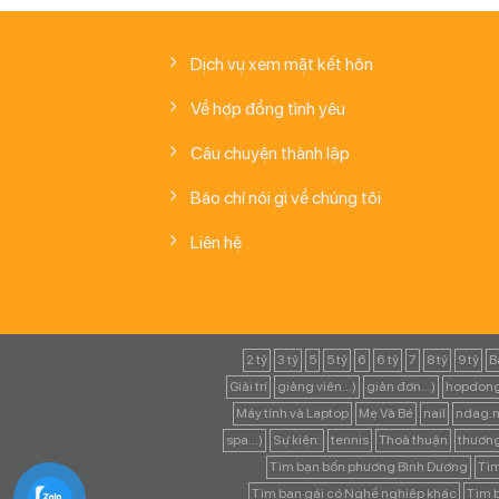
Dịch vụ xem mặt kết hôn
Về hợp đồng tình yêu
Câu chuyện thành lập
Báo chí nói gì về chúng tôi
Liên hệ
2 tỷ
3 tỷ
5
5 tỷ
6
6 tỷ
7
8 tỷ
9 tỷ
B
Giải trí
giảng viên...)
giản đơn...)
hopdong
Máy tính và Laptop
Mẹ Và Bé
nail
ndag.n
spa...)
Sự kiện:
tennis
Thoả thuận
thươn
Tìm bạn bốn phương Bình Dương
Tìm
Tìm bạn gái có Nghề nghiệp khác
Tìm b