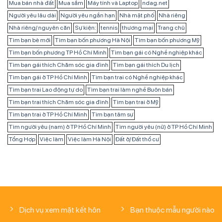
Mua bán nhà đất
Mua sắm
Máy tính và Laptop
ndag.net
Người yêu lâu dài
Người yêu ngắn hạn
Nhà mặt phố
Nhà riêng
Nhà riêng/ nguyên căn
Sự kiện:
tennis
thương mại
Trang chủ
Tìm bạn bè mới
Tìm bạn bốn phương Hà Nội
Tìm bạn bốn phương Mỹ
Tìm bạn bốn phương TP Hồ Chí Minh
Tìm bạn gái có Nghề nghiệp khác
Tìm bạn gái thích Chăm sóc gia đình
Tìm bạn gái thích Du lịch
Tìm bạn gái ở TP Hồ Chí Minh
Tìm bạn trai có Nghề nghiệp khác
Tìm bạn trai Lao động tự do
Tìm bạn trai làm nghề Buôn bán
Tìm bạn trai thích Chăm sóc gia đình
Tìm bạn trai ở Mỹ
Tìm bạn trai ở TP Hồ Chí Minh
Tìm bạn tâm sự
Tìm người yêu (nam) ở TP Hồ Chí Minh
Tìm người yêu (nữ) ở TP Hồ Chí Minh
Tổng Hợp
Việc làm
Việc làm Hà Nội
Đất ở/ Đất thổ cư
Dịch vụ xem mặt kết hôn
Bạn thuộc mẫu người nào