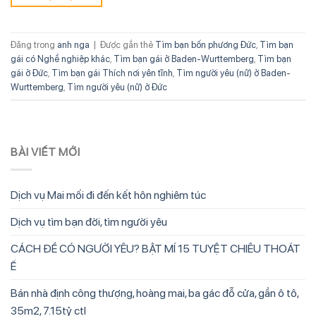
Đăng trong
anh nga
|
Được gắn thẻ
Tìm bạn bốn phương Đức
,
Tìm bạn
gái có Nghề nghiệp khác
,
Tìm bạn gái ở Baden-Wurttemberg
,
Tìm bạn
gái ở Đức
,
Tìm bạn gái Thích nơi yên tĩnh
,
Tìm người yêu (nữ) ở Baden-
Wurttemberg
,
Tìm người yêu (nữ) ở Đức
BÀI VIẾT MỚI
Dịch vụ Mai mối đi đến kết hôn nghiêm túc
Dịch vụ tìm bạn đời, tìm người yêu
CÁCH ĐỂ CÓ NGƯỜI YÊU? BẬT MÍ 15 TUYỆT CHIÊU THOÁT
Ế
Bán nhà định công thượng, hoàng mai, ba gác đỗ cửa, gần ô tô,
35m2, 7.15tỷ ctl