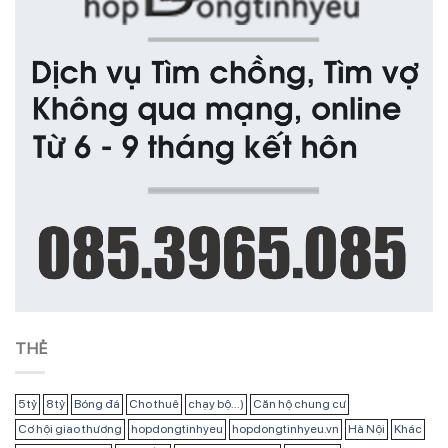
THẺ
5 tỷ
8 tỷ
Bóng đá
Cho thuê
chạy bộ...)
Căn hộ chung cư
Cơ hội giao thương
hopdongtinhyeu
hopdongtinhyeu.vn
Hà Nội
Khác