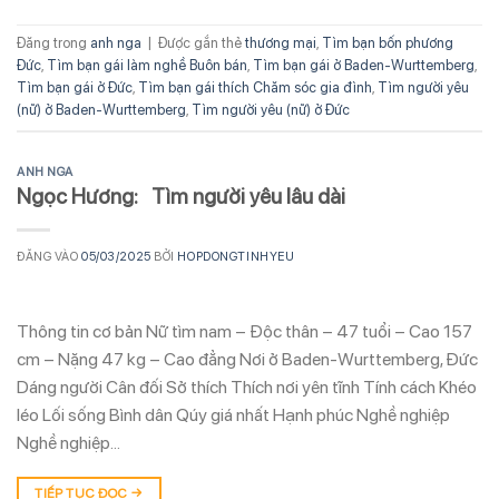
Đăng trong
anh nga
|
Được gắn thẻ
thương mại
,
Tìm bạn bốn phương
Đức
,
Tìm bạn gái làm nghề Buôn bán
,
Tìm bạn gái ở Baden-Wurttemberg
,
Tìm bạn gái ở Đức
,
Tìm bạn gái thích Chăm sóc gia đình
,
Tìm người yêu
(nữ) ở Baden-Wurttemberg
,
Tìm người yêu (nữ) ở Đức
ANH NGA
Ngọc Hương: Tìm người yêu lâu dài
ĐĂNG VÀO
05/03/2025
BỞI
HOPDONGTINHYEU
Thông tin cơ bản Nữ tìm nam – Độc thân – 47 tuổi – Cao 157
cm – Nặng 47 kg – Cao đẳng Nơi ở Baden-Wurttemberg, Đức
Dáng người Cân đối Sở thích Thích nơi yên tĩnh Tính cách Khéo
léo Lối sống Bình dân Qúy giá nhất Hạnh phúc Nghề nghiệp
Nghề nghiệp…
TIẾP TỤC ĐỌC
→