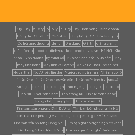
2 tỷ
3 tỷ
5
5 tỷ
6
6 tỷ
7
8 tỷ
9 tỷ
Bán hàng - Kinh doanh
Bóng đá
Cho thuê
Chào bán
chạy bộ...)
Căn hộ chung cư
Cơ hội giao thương
du lịch
Gia dụng
Giải trí
giảng viên...)
giản đơn...)
hopdongtinhyeu
hopdongtinhyeu.vn
Hà Nội
Kho
Khác
Kinh doanh
Kỹ thuật số
Mua bán nhà đất
Mua sắm
Máy
máy tính bảng
Máy tính và Laptop
Mẹ Và Bé
nail
ndag.net
Ngoại thất
Người yêu lâu dài
Người yêu ngắn hạn
Nhà mặt phố
Nhà riêng
Nhà riêng/ nguyên căn
Nhà trọ/ Phòng trọ
spa...)
Sự kiện:
tennis
Thoả thuận
thương mại
Thế giới
Thể thao
Thời sự
Thời trang nam
Thời trang nữ
Tin tức trong ngày
Trang chủ
Trang phục
Tìm bạn bè mới
Tìm bạn bốn phương Bình Dương
Tìm bạn bốn phương Hà Nội
Tìm bạn bốn phương Mỹ
Tìm bạn bốn phương TP Hồ Chí Minh
Tìm bạn bốn phương Đồng Nai
Tìm bạn gái có Nghề nghiệp khác
Tìm bạn gái Lao động tự do
Tìm bạn gái làm nghề Buôn bán