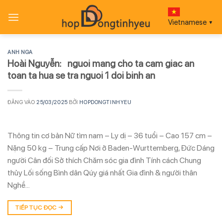
Bỏ
qua
Vietnamese
▼
nội
dung
ANH NGA
Hoài Nguyễn: nguoi mang cho ta cam giac an
toan ta hua se tra nguoi 1 doi binh an
ĐĂNG VÀO
25/03/2025
BỞI
HOPDONGTINHYEU
Thông tin cơ bản Nữ tìm nam – Ly dị – 36 tuổi – Cao 157 cm –
Nặng 50 kg – Trung cấp Nơi ở Baden-Wurttemberg, Đức Dáng
người Cân đối Sở thích Chăm sóc gia đình Tính cách Chung
thủy Lối sống Bình dân Qúy giá nhất Gia đình & người thân
Nghề…
TIẾP TỤC ĐỌC
→