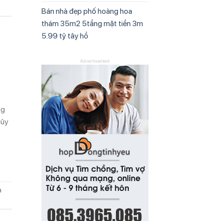
Bán nhà đẹp phố hoàng hoa
thám 35m2 5tầng mặt tiền 3m
5.99 tỷ tây hồ
Advertisement
ng
hủy
m