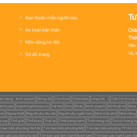
Tư
Bạn thuộc mẫu người nào
An toàn bản thân
Chă
Thời
Môn đăng hộ đối
Văn
Vũ, 
Sơ đồ trang
án hàng - Kinh doanh
Bóng đá
Cho thuê
Chào bán
chạy bộ...)
Căn hộ chung 
tinhyeu
hopdongtinhyeu.vn
Hà Nội
Kho
Khác
Kinh doanh
Kỹ thuật số
Mua 
et
Ngoại thất
Người yêu lâu dài
Người yêu ngắn hạn
Nhà mặt phố
Nhà riêng
g mại
Thế giới
Thể thao
Thời sự
Thời trang nam
Thời trang nữ
Tin tức trong 
 bạn bốn phương Hà Nội
Tìm bạn bốn phương Mỹ
Tìm bạn bốn phương TP Hồ Ch
ạn gái Lao động tự do
Tìm bạn gái làm nghề Buôn bán
Tìm bạn gái nghề Làm đẹ