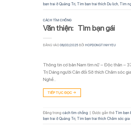
bạn trai ở Quảng Trị
,
Tìm bạn trai thích Du lịch
,
Tìm ng
CÁCH TÌM CHỒNG
Văn thiện: Tìm bạn gái
ĐĂNG VÀO
08/03/2025
BỞI
HOPDONGTINHYEU
Thông tin cơ bản Nam tìm nữ – Độc thân – 3
Trị Dáng người Cân đối Sở thích Chăm sóc gia
Nghề…
TIẾP TỤC ĐỌC
→
Đăng trong
cách tìm chồng
|
Được gắn thẻ
Tìm bạn 
bạn trai ở Quảng Trị
,
Tìm bạn trai thích Chăm sóc gia