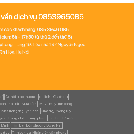
 vấn dịch vụ 0853965085
m sóc khách hàng: 085.3946.085
 gian: 8h - 17h30 từ thứ 2 đến thứ 5)
 phòng: Tầng 19, Tòa nhà 137 Nguyễn Ngọc
Yên Hòa, Hà Nội
cư
Cơ hội giao thương
du lịch
Gia dụng
bán nhà đất
Mua sắm
Máy
máy tính bảng
Nhà riêng/ nguyên căn
Nhà trọ/ Phòng trọ
ngày
Trang chủ
Trang phục
Tìm bạn bè mới
í Minh
Tìm bạn bốn phương Đồng Nai
p (tóc
Tìm bạn gái Nhân viên văn phòng