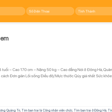
m em
8 tuổi – Cao 170 cm – Nặng 50 kg – Cao đẳng Nơi ở Đông Hà, Quả
nh cách Đơn giản Lối sống Điều độ/ Mực thước Qúy giá nhất Sức khỏe
ơng Quảng Trị
,
Tìm bạn trai là Công nhân viên chức
,
Tìm bạn trai ở Đông Hà
,
Tì