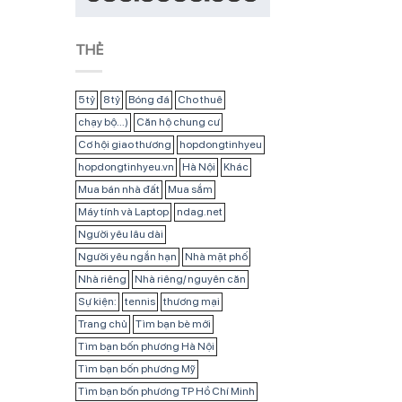
THẺ
5 tỷ
8 tỷ
Bóng đá
Cho thuê
chạy bộ...)
Căn hộ chung cư
Cơ hội giao thương
hopdongtinhyeu
hopdongtinhyeu.vn
Hà Nội
Khác
Mua bán nhà đất
Mua sắm
Máy tính và Laptop
ndag.net
Người yêu lâu dài
Người yêu ngắn hạn
Nhà mặt phố
Nhà riêng
Nhà riêng/ nguyên căn
Sự kiện:
tennis
thương mại
Trang chủ
Tìm bạn bè mới
Tìm bạn bốn phương Hà Nội
Tìm bạn bốn phương Mỹ
Tìm bạn bốn phương TP Hồ Chí Minh