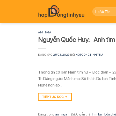
Bỏ
qua
nội
dung
ANH NGA
Nguyễn Quốc Huy: Anh tì
ĐĂNG VÀO
25/03/2025
BỞI
HOPDONGTINHYEU
Thông tin cơ bản Nam tìm nữ – Độc thân – 2
Trị Dáng người Mảnh mai Sở thích Du lịch Tí
Nghề nghiệp…
TIẾP TỤC ĐỌC
→
Đăng trong
anh nga
|
Được gắn thẻ
Tìm bạn bốn phư