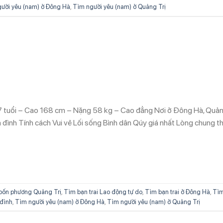
ười yêu (nam) ở Đông Hà
,
Tìm người yêu (nam) ở Quảng Trị
7 tuổi – Cao 168 cm – Nặng 58 kg – Cao đẳng Nơi ở Đông Hà, Quả
 đình Tính cách Vui vẻ Lối sống Bình dân Qúy giá nhất Lòng chung t
bốn phương Quảng Trị
,
Tìm bạn trai Lao động tự do
,
Tìm bạn trai ở Đông Hà
,
Tì
 đình
,
Tìm người yêu (nam) ở Đông Hà
,
Tìm người yêu (nam) ở Quảng Trị