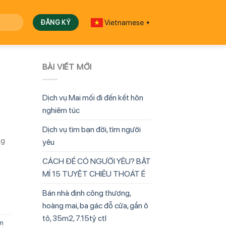
Vietnamese
▼
BÀI VIẾT MỚI
Dịch vụ Mai mối đi đến kết hôn
nghiêm túc
Dịch vụ tìm bạn đời, tìm người
ng
yêu
CÁCH ĐỂ CÓ NGƯỜI YÊU? BẬT
MÍ 15 TUYỆT CHIÊU THOÁT Ế
Bán nhà định công thượng,
hoàng mai, ba gác đỗ cửa, gần ô
tô, 35m2, 7.15tỷ ctl
m