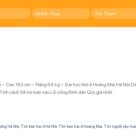
ổi – Cao 163 cm – Nặng 64 kg – Đại học Nơi ở Hoàng Mai, Hà Nội D
 Tính cách Sẽ nói bạn sau Lối sống Bình dân Qúy giá nhất…
ơng Hà Nội
,
Tìm bạn trai ở Hà Nội
,
Tìm bạn trai ở Hoàng Mai
,
Tìm người yêu (na