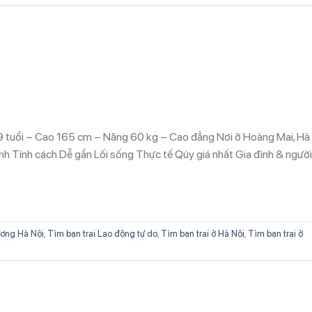
9 tuổi – Cao 165 cm – Nặng 60 kg – Cao đẳng Nơi ở Hoàng Mai, Hà
nh Tính cách Dễ gần Lối sống Thực tế Qúy giá nhất Gia đình & ngườ
ơng Hà Nội
,
Tìm bạn trai Lao động tự do
,
Tìm bạn trai ở Hà Nội
,
Tìm bạn trai ở