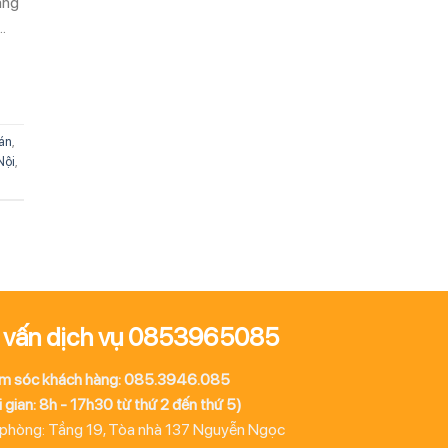
áng
…
án
,
Nội
,
 vấn dịch vụ 0853965085
m sóc khách hàng: 085.3946.085
 gian: 8h - 17h30 từ thứ 2 đến thứ 5)
 phòng: Tầng 19, Tòa nhà 137 Nguyễn Ngọc