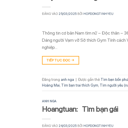
ĐĂNG VÀO
25/03/2025
BỞI
HOPDONGTINHYEU
Thông tin cơ bản Nam tìm nữ – Độc thân – 36
Dáng người Vạm vỡ Sở thích Gym Tính cách Vu
nghiệp…
TIẾP TỤC ĐỌC
→
Đăng trong
anh nga
|
Được gắn thẻ
Tìm bạn bốn phư
Hoàng Mai
,
Tìm bạn trai thích Gym
,
Tìm người yêu (n
ANH NGA
Hoangtuan: Tìm bạn gái
ĐĂNG VÀO
24/03/2025
BỞI
HOPDONGTINHYEU