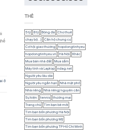
THẺ
5 tỷ
8 tỷ
Bóng đá
Cho thuê
i
chạy bộ...)
Căn hộ chung cư
ghề
Cơ hội giao thương
hopdongtinhyeu
hopdongtinhyeu.vn
Hà Nội
Khác
Mua bán nhà đất
Mua sắm
Máy tính và Laptop
ndag.net
Người yêu lâu dài
ai ở
Người yêu ngắn hạn
Nhà mặt phố
Nhà riêng
Nhà riêng/ nguyên căn
Sự kiện:
tennis
thương mại
Trang chủ
Tìm bạn bè mới
Tìm bạn bốn phương Hà Nội
Tìm bạn bốn phương Mỹ
Tìm bạn bốn phương TP Hồ Chí Minh