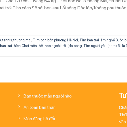
ổi – Cao 170 cm – Nặng 64 kg – Đại học Nơi ở Hoàng Mai, Hà Nội D
ài trời Tính cách Sẽ nói bạn sau Lối sống Độc lập/ Không phụ thuộc
)
,
tennis
,
thương mại
,
Tìm bạn bốn phương Hà Nội
,
Tìm bạn trai làm nghề Buôn b
bạn trai thích Chơi môn thể thao ngoài trời (đá bóng
,
Tìm người yêu (nam) ở Hà 
Tư
Bạn thuộc mẫu người nào
An toàn bản thân
Chă
Thời
Môn đăng hộ đối
Văn