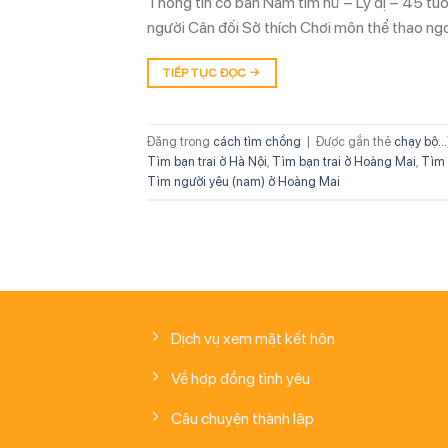
Thông tin cơ bản Nam tìm nữ – Ly dị – 45 tu
người Cân đối Sở thích Chơi môn thể thao ngo
TIẾP TỤC ĐỌC
→
Đăng trong
cách tìm chồng
|
Được gắn thẻ
chạy bộ...
Tìm bạn trai ở Hà Nội
,
Tìm bạn trai ở Hoàng Mai
,
Tìm 
Tìm người yêu (nam) ở Hoàng Mai
Dịch vụ xem mặt kết hôn
Về hợp đồng tình yêu
Câu chuyện thành lập