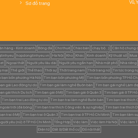
Vũ, 
Sơ đồ trang
án hàng - Kinh doanh
Bóng đá
Cho thuê
Chào bán
chạy bộ...)
Căn hộ chung 
tinhyeu
hopdongtinhyeu.vn
Hà Nội
Kho
Khác
Kinh doanh
Kỹ thuật số
Mua 
et
Ngoại thất
Người yêu lâu dài
Người yêu ngắn hạn
Nhà mặt phố
Nhà riêng
g mại
Thế giới
Thể thao
Thời sự
Thời trang nam
Thời trang nữ
Tin tức trong 
 bạn bốn phương Hà Nội
Tìm bạn bốn phương Mỹ
Tìm bạn bốn phương TP Hồ Ch
ạn gái Lao động tự do
Tìm bạn gái làm nghề Buôn bán
Tìm bạn gái nghề Làm đẹ
ạn gái thích Du lịch
Tìm bạn gái ở Mỹ
Tìm bạn gái ở Quận 3
Tìm bạn gái ở TP Hồ
Tìm bạn trai Lao động tự do
Tìm bạn trai làm nghề Buôn bán
Tìm bạn trai thích
 ngoài trời (đá bóng
Tìm bạn trai thích Công việc & sự nghiệp
Tìm bạn trai thích D
ạn trai ở Mỹ
Tìm bạn trai ở Quận 3
Tìm bạn trai ở TP Hồ Chí Minh
Tìm bạn tâm s
gười yêu (nữ) ở TP Hồ Chí Minh
Tổng Hợp
Việc làm
Việc làm Hà Nội
Việc làm 
Điện tử
Đất ở/ Đất thổ cư
Đồ nội thất