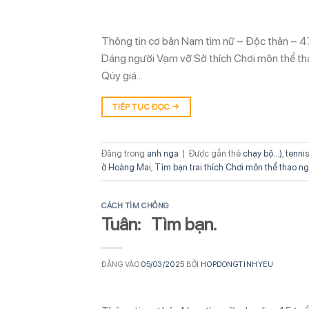
Thông tin cơ bản Nam tìm nữ – Độc thân – 4
Dáng người Vạm vỡ Sở thích Chơi môn thể tha
Qúy giá…
TIẾP TỤC ĐỌC
→
Đăng trong
anh nga
|
Được gắn thẻ
chạy bộ...)
,
tennis
ở Hoàng Mai
,
Tìm bạn trai thích Chơi môn thể thao ng
CÁCH TÌM CHỒNG
Tuân: Tìm bạn.
ĐĂNG VÀO
05/03/2025
BỞI
HOPDONGTINHYEU