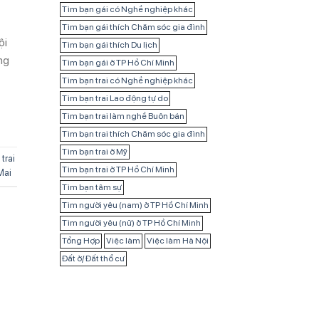
Tìm bạn gái có Nghề nghiệp khác
Tìm bạn gái thích Chăm sóc gia đình
ội
Tìm bạn gái thích Du lịch
ng
Tìm bạn gái ở TP Hồ Chí Minh
Tìm bạn trai có Nghề nghiệp khác
Tìm bạn trai Lao động tự do
Tìm bạn trai làm nghề Buôn bán
Tìm bạn trai thích Chăm sóc gia đình
Tìm bạn trai ở Mỹ
trai
Tìm bạn trai ở TP Hồ Chí Minh
Mai
Tìm bạn tâm sự
Tìm người yêu (nam) ở TP Hồ Chí Minh
Tìm người yêu (nữ) ở TP Hồ Chí Minh
Tổng Hợp
Việc làm
Việc làm Hà Nội
Đất ở/ Đất thổ cư