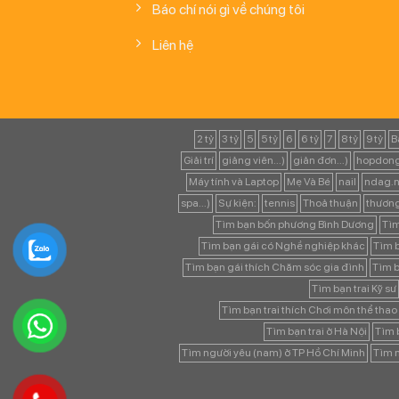
Báo chí nói gì về chúng tôi
Liên hệ
2 tỷ
3 tỷ
5
5 tỷ
6
6 tỷ
7
8 tỷ
9 tỷ
B
Giải trí
giảng viên...)
giản đơn...)
hopdong
Máy tính và Laptop
Mẹ Và Bé
nail
ndag.n
spa...)
Sự kiện:
tennis
Thoả thuận
thươn
Tìm bạn bốn phương Bình Dương
Tìm
Tìm bạn gái có Nghề nghiệp khác
Tìm b
Tìm bạn gái thích Chăm sóc gia đình
Tìm b
Tìm bạn trai Kỹ sư
Tìm bạn trai thích Chơi môn thể thao
Tìm bạn trai ở Hà Nội
Tìm b
Tìm người yêu (nam) ở TP Hồ Chí Minh
Tìm n