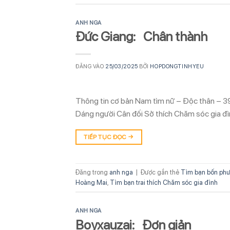
ANH NGA
Đức Giang: Chân thành
ĐĂNG VÀO
25/03/2025
BỞI
HOPDONGTINHYEU
Thông tin cơ bản Nam tìm nữ – Độc thân – 3
Dáng người Cân đối Sở thích Chăm sóc gia đì
TIẾP TỤC ĐỌC
→
Đăng trong
anh nga
|
Được gắn thẻ
Tìm bạn bốn phư
Hoàng Mai
,
Tìm bạn trai thích Chăm sóc gia đình
ANH NGA
Boyxauzai: Đơn giản