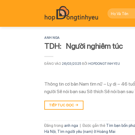
Bỏ
qua
nội
dung
ANH NGA
TDH: Người nghiêm túc
ĐĂNG VÀO
26/03/2025
BỞI
HOPDONGTINHYEU
Thông tin cơ bản Nam tìm nữ – Ly dị – 46 tu
người Sẽ nói bạn sau Sở thích Sẽ nói bạn sau
TIẾP TỤC ĐỌC
→
Đăng trong
anh nga
|
Được gắn thẻ
Tìm bạn bốn phư
Hà Nội
,
Tìm người yêu (nam) ở Hoàng Mai