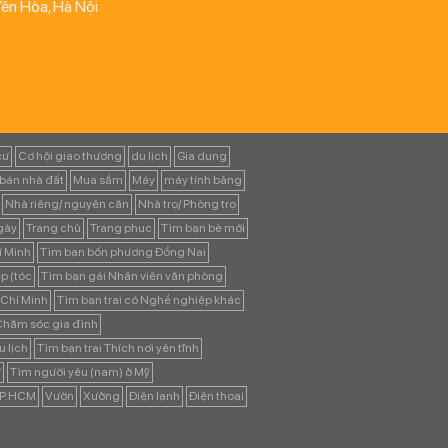
Yên Hòa, Hà Nội
cư
Cơ hội giao thương
du lịch
Gia dụng
bán nhà đất
Mua sắm
Máy
máy tính bảng
Nhà riêng/ nguyên căn
Nhà trọ/ Phòng trọ
ngày
Trang chủ
Trang phục
Tìm bạn bè mới
í Minh
Tìm bạn bốn phương Đồng Nai
p (tóc
Tìm bạn gái Nhân viên văn phòng
 Chí Minh
Tìm bạn trai có Nghề nghiệp khác
 Chăm sóc gia đình
u lịch
Tìm bạn trai Thích nơi yên tĩnh
ự
Tìm người yêu (nam) ở Mỹ
TP.HCM
Vườn
Xưởng
Điện lạnh
Điện thoại