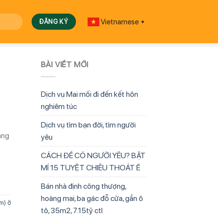
Vietnamese
▼
BÀI VIẾT MỚI
Dịch vụ Mai mối đi đến kết hôn
nghiêm túc
Dịch vụ tìm bạn đời, tìm người
áng
yêu
CÁCH ĐỂ CÓ NGƯỜI YÊU? BẬT
MÍ 15 TUYỆT CHIÊU THOÁT Ế
Bán nhà định công thượng,
hoàng mai, ba gác đỗ cửa, gần ô
m) ở
tô, 35m2, 7.15tỷ ctl