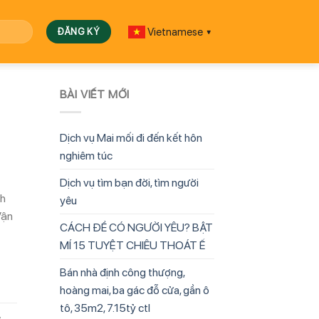
Vietnamese
▼
BÀI VIẾT MỚI
Dịch vụ Mai mối đi đến kết hôn
nghiêm túc
Dịch vụ tìm bạn đời, tìm người
nh
yêu
Vận
CÁCH ĐỂ CÓ NGƯỜI YÊU? BẬT
MÍ 15 TUYỆT CHIÊU THOÁT Ế
Bán nhà định công thượng,
hoàng mai, ba gác đỗ cửa, gần ô
tô, 35m2, 7.15tỷ ctl
,