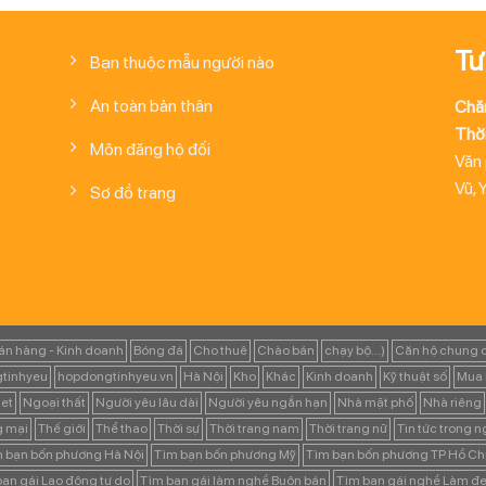
Tư
Bạn thuộc mẫu người nào
An toàn bản thân
Chă
Thời
Môn đăng hộ đối
Văn
Vũ, 
Sơ đồ trang
án hàng - Kinh doanh
Bóng đá
Cho thuê
Chào bán
chạy bộ...)
Căn hộ chung 
tinhyeu
hopdongtinhyeu.vn
Hà Nội
Kho
Khác
Kinh doanh
Kỹ thuật số
Mua 
et
Ngoại thất
Người yêu lâu dài
Người yêu ngắn hạn
Nhà mặt phố
Nhà riêng
g mại
Thế giới
Thể thao
Thời sự
Thời trang nam
Thời trang nữ
Tin tức trong 
 bạn bốn phương Hà Nội
Tìm bạn bốn phương Mỹ
Tìm bạn bốn phương TP Hồ Ch
ạn gái Lao động tự do
Tìm bạn gái làm nghề Buôn bán
Tìm bạn gái nghề Làm đẹ