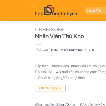
Bỏ
qua
nội
dung
TÌM CHỒNG ĐỘC THÂN
Nhân Viên Thủ Kho
ĐĂNG VÀO
24/03/2025
BỞI
HOPDONGTINHYEU
Cấp bậc: Chuyên viên- nhân viên Yêu cầu giới 
Độ tuổi: 23 – 40 tuổi Yêu cầu bằng cấp: Tru
– Chuỗi cung ứng/Kế toán/Hành…
TIẾP TỤC ĐỌC
→
Đăng trong
tìm chồng độc thân
|
Được gắn thẻ
Hộ Ki