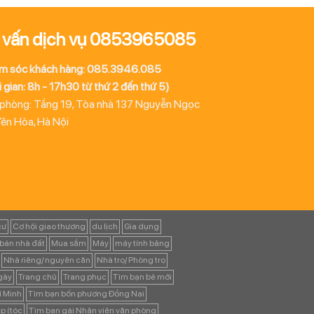
 vấn dịch vụ 0853965085
m sóc khách hàng: 085.3946.085
 gian: 8h - 17h30 từ thứ 2 đến thứ 5)
 phòng: Tầng 19, Tòa nhà 137 Nguyễn Ngọc
Yên Hòa, Hà Nội
cư
Cơ hội giao thương
du lịch
Gia dụng
bán nhà đất
Mua sắm
Máy
máy tính bảng
Nhà riêng/ nguyên căn
Nhà trọ/ Phòng trọ
ngày
Trang chủ
Trang phục
Tìm bạn bè mới
í Minh
Tìm bạn bốn phương Đồng Nai
p (tóc
Tìm bạn gái Nhân viên văn phòng