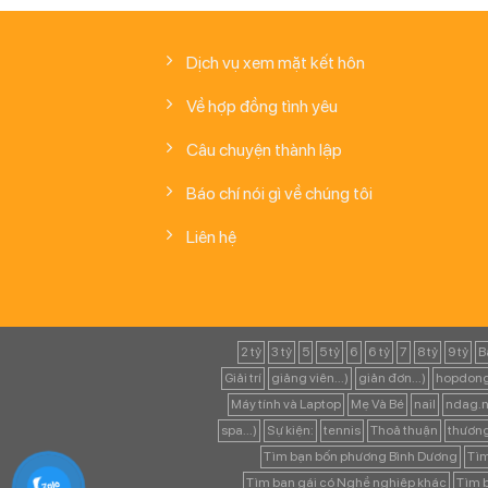
Dịch vụ xem mặt kết hôn
Về hợp đồng tình yêu
Câu chuyện thành lập
Báo chí nói gì về chúng tôi
Liên hệ
2 tỷ
3 tỷ
5
5 tỷ
6
6 tỷ
7
8 tỷ
9 tỷ
B
Giải trí
giảng viên...)
giản đơn...)
hopdong
Máy tính và Laptop
Mẹ Và Bé
nail
ndag.n
spa...)
Sự kiện:
tennis
Thoả thuận
thươn
Tìm bạn bốn phương Bình Dương
Tìm
Tìm bạn gái có Nghề nghiệp khác
Tìm b