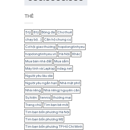
THẺ
5 tỷ
8 tỷ
Bóng đá
Cho thuê
chạy bộ...)
Căn hộ chung cư
Cơ hội giao thương
hopdongtinhyeu
hopdongtinhyeu.vn
Hà Nội
Khác
Mua bán nhà đất
Mua sắm
Máy tính và Laptop
ndag.net
Người yêu lâu dài
Người yêu ngắn hạn
Nhà mặt phố
Nhà riêng
Nhà riêng/ nguyên căn
Sự kiện:
tennis
thương mại
Trang chủ
Tìm bạn bè mới
Tìm bạn bốn phương Hà Nội
Tìm bạn bốn phương Mỹ
Tìm bạn bốn phương TP Hồ Chí Minh