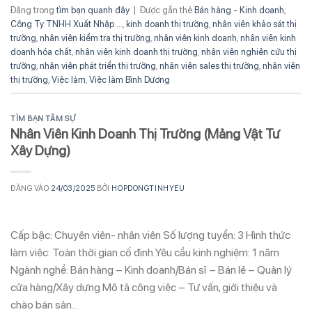
Đăng trong
tìm bạn quanh đây
|
Được gắn thẻ
Bán hàng - Kinh doanh
,
Công Ty TNHH Xuất Nhập ...
,
kinh doanh thị trường
,
nhân viên khảo sát thị
trường
,
nhân viên kiểm tra thị trường
,
nhân viên kinh doanh
,
nhân viên kinh
doanh hóa chất
,
nhân viên kinh doanh thị trường
,
nhân viên nghiên cứu thị
trường
,
nhân viên phát triển thị trường
,
nhân viên sales thị trường
,
nhân viên
thị trường
,
Việc làm
,
Việc làm Bình Dương
TÌM BẠN TÂM SỰ
Nhân Viên Kinh Doanh Thị Trường (Mảng Vật Tư
Xây Dựng)
ĐĂNG VÀO
24/03/2025
BỞI
HOPDONGTINHYEU
Cấp bậc: Chuyên viên- nhân viên Số lượng tuyển: 3 Hình thức
làm việc: Toàn thời gian cố định Yêu cầu kinh nghiệm: 1 năm
Ngành nghề: Bán hàng – Kinh doanh/Bán sỉ – Bán lẻ – Quản lý
cửa hàng/Xây dựng Mô tả công việc – Tư vấn, giới thiệu và
chào bán sản…