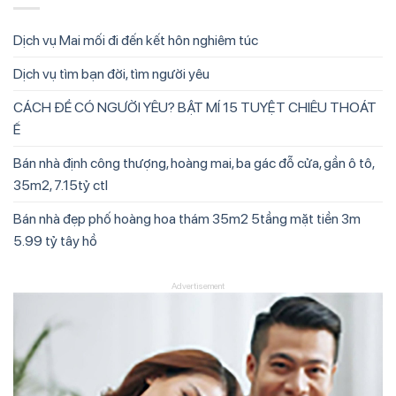
Dịch vụ Mai mối đi đến kết hôn nghiêm túc
Dịch vụ tìm bạn đời, tìm người yêu
CÁCH ĐỂ CÓ NGƯỜI YÊU? BẬT MÍ 15 TUYỆT CHIÊU THOÁT
Ế
Bán nhà định công thượng, hoàng mai, ba gác đỗ cửa, gần ô tô,
35m2, 7.15tỷ ctl
Bán nhà đẹp phố hoàng hoa thám 35m2 5tầng mặt tiền 3m
5.99 tỷ tây hồ
Advertisement