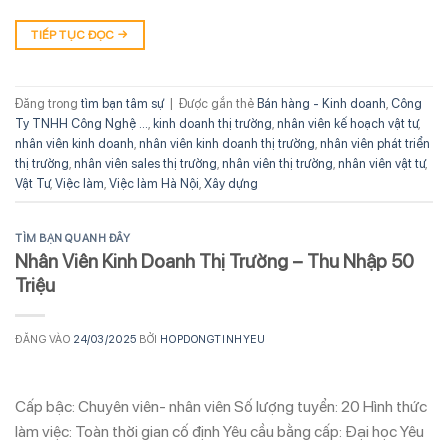
TIẾP TỤC ĐỌC
→
Đăng trong
tìm bạn tâm sự
|
Được gắn thẻ
Bán hàng - Kinh doanh
,
Công
Ty TNHH Công Nghệ ...
,
kinh doanh thị trường
,
nhân viên kế hoạch vật tư
,
nhân viên kinh doanh
,
nhân viên kinh doanh thị trường
,
nhân viên phát triển
thị trường
,
nhân viên sales thị trường
,
nhân viên thị trường
,
nhân viên vật tư
,
Vật Tư
,
Việc làm
,
Việc làm Hà Nội
,
Xây dựng
TÌM BẠN QUANH ĐÂY
Nhân Viên Kinh Doanh Thị Trường – Thu Nhập 50
Triệu
ĐĂNG VÀO
24/03/2025
BỞI
HOPDONGTINHYEU
Cấp bậc: Chuyên viên- nhân viên Số lượng tuyển: 20 Hình thức
làm việc: Toàn thời gian cố định Yêu cầu bằng cấp: Đại học Yêu