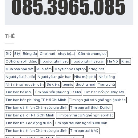
THẺ
5 tỷ
8 tỷ
Bóng đá
Cho thuê
chạy bộ...)
Căn hộ chung cư
Cơ hội giao thương
hopdongtinhyeu
hopdongtinhyeu.vn
Hà Nội
Khác
Mua bán nhà đất
Mua sắm
Máy tính và Laptop
ndag.net
Người yêu lâu dài
Người yêu ngắn hạn
Nhà mặt phố
Nhà riêng
Nhà riêng/ nguyên căn
Sự kiện:
tennis
thương mại
Trang chủ
Tìm bạn bè mới
Tìm bạn bốn phương Hà Nội
Tìm bạn bốn phương Mỹ
Tìm bạn bốn phương TP Hồ Chí Minh
Tìm bạn gái có Nghề nghiệp khác
Tìm bạn gái thích Chăm sóc gia đình
Tìm bạn gái thích Du lịch
Tìm bạn gái ở TP Hồ Chí Minh
Tìm bạn trai có Nghề nghiệp khác
Tìm bạn trai Lao động tự do
Tìm bạn trai làm nghề Buôn bán
Tìm bạn trai thích Chăm sóc gia đình
Tìm bạn trai ở Mỹ