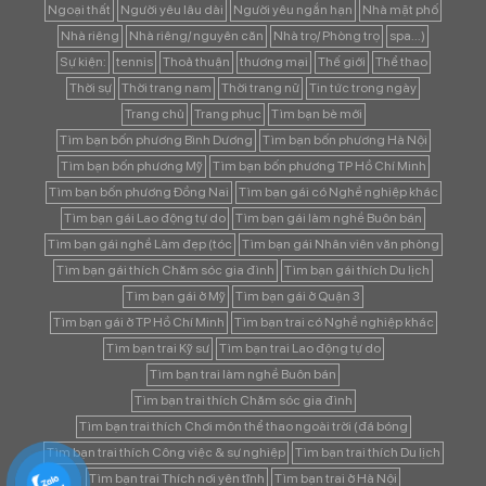
Ngoại thất
Người yêu lâu dài
Người yêu ngắn hạn
Nhà mặt phố
Nhà riêng
Nhà riêng/ nguyên căn
Nhà trọ/ Phòng trọ
spa...)
Sự kiện:
tennis
Thoả thuận
thương mại
Thế giới
Thể thao
Thời sự
Thời trang nam
Thời trang nữ
Tin tức trong ngày
Trang chủ
Trang phục
Tìm bạn bè mới
Tìm bạn bốn phương Bình Dương
Tìm bạn bốn phương Hà Nội
Tìm bạn bốn phương Mỹ
Tìm bạn bốn phương TP Hồ Chí Minh
Tìm bạn bốn phương Đồng Nai
Tìm bạn gái có Nghề nghiệp khác
Tìm bạn gái Lao động tự do
Tìm bạn gái làm nghề Buôn bán
Tìm bạn gái nghề Làm đẹp (tóc
Tìm bạn gái Nhân viên văn phòng
Tìm bạn gái thích Chăm sóc gia đình
Tìm bạn gái thích Du lịch
Tìm bạn gái ở Mỹ
Tìm bạn gái ở Quận 3
Tìm bạn gái ở TP Hồ Chí Minh
Tìm bạn trai có Nghề nghiệp khác
Tìm bạn trai Kỹ sư
Tìm bạn trai Lao động tự do
Tìm bạn trai làm nghề Buôn bán
Tìm bạn trai thích Chăm sóc gia đình
Tìm bạn trai thích Chơi môn thể thao ngoài trời (đá bóng
Tìm bạn trai thích Công việc & sự nghiệp
Tìm bạn trai thích Du lịch
Tìm bạn trai Thích nơi yên tĩnh
Tìm bạn trai ở Hà Nội