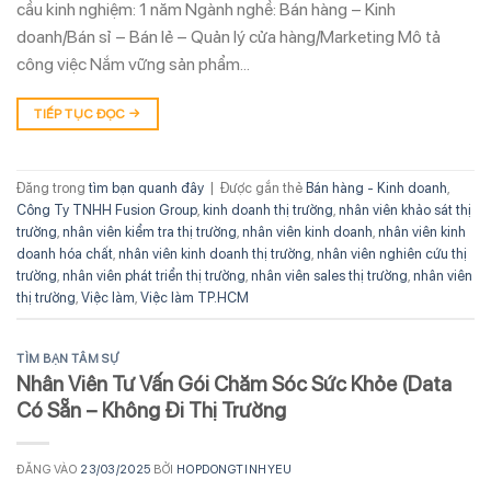
cầu kinh nghiệm: 1 năm Ngành nghề: Bán hàng – Kinh
doanh/Bán sỉ – Bán lẻ – Quản lý cửa hàng/Marketing Mô tả
công việc Nắm vững sản phẩm…
TIẾP TỤC ĐỌC
→
Đăng trong
tìm bạn quanh đây
|
Được gắn thẻ
Bán hàng - Kinh doanh
,
Công Ty TNHH Fusion Group
,
kinh doanh thị trường
,
nhân viên khảo sát thị
trường
,
nhân viên kiểm tra thị trường
,
nhân viên kinh doanh
,
nhân viên kinh
doanh hóa chất
,
nhân viên kinh doanh thị trường
,
nhân viên nghiên cứu thị
trường
,
nhân viên phát triển thị trường
,
nhân viên sales thị trường
,
nhân viên
thị trường
,
Việc làm
,
Việc làm TP.HCM
TÌM BẠN TÂM SỰ
Nhân Viên Tư Vấn Gói Chăm Sóc Sức Khỏe (Data
Có Sẵn – Không Đi Thị Trường
ĐĂNG VÀO
23/03/2025
BỞI
HOPDONGTINHYEU