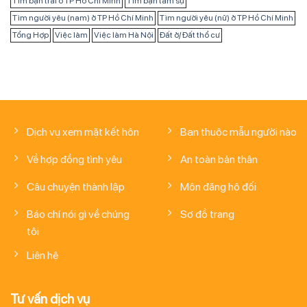
Tìm bạn trai ở TP Hồ Chí Minh
Tìm bạn tâm sự
Tìm người yêu (nam) ở TP Hồ Chí Minh
Tìm người yêu (nữ) ở TP Hồ Chí Minh
Tổng Hợp
Việc làm
Việc làm Hà Nội
Đất ở/ Đất thổ cư
Dịch vụ xem mặt kết hôn
Bạn thuộc mẫu người nào
Về hợp đồng tình yêu
An toàn bản thân
Câu chuyện thành lập
Môn đăng hộ đối
Báo chí nói gì về chúng
Sơ đồ trang
tôi
Liên hệ
Tư vấn dịch vụ