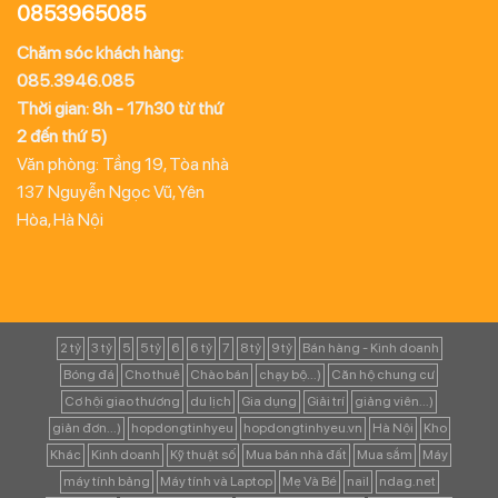
0853965085
Chăm sóc khách hàng:
085.3946.085
Thời gian: 8h - 17h30 từ thứ
2 đến thứ 5)
Văn phòng: Tầng 19, Tòa nhà
137 Nguyễn Ngọc Vũ, Yên
Hòa, Hà Nội
2 tỷ
3 tỷ
5
5 tỷ
6
6 tỷ
7
8 tỷ
9 tỷ
Bán hàng - Kinh doanh
Bóng đá
Cho thuê
Chào bán
chạy bộ...)
Căn hộ chung cư
Cơ hội giao thương
du lịch
Gia dụng
Giải trí
giảng viên...)
giản đơn...)
hopdongtinhyeu
hopdongtinhyeu.vn
Hà Nội
Kho
Khác
Kinh doanh
Kỹ thuật số
Mua bán nhà đất
Mua sắm
Máy
máy tính bảng
Máy tính và Laptop
Mẹ Và Bé
nail
ndag.net