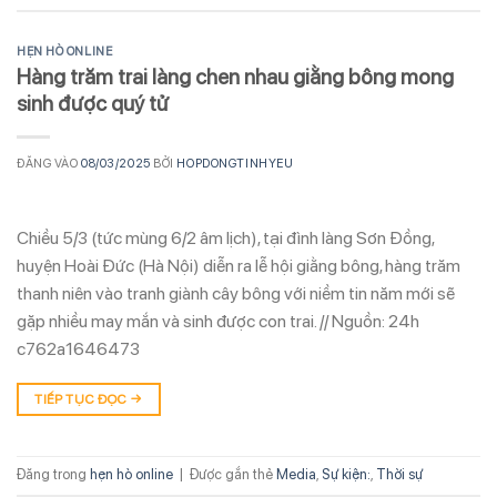
HẸN HÒ ONLINE
Hàng trăm trai làng chen nhau giằng bông mong
sinh được quý tử
ĐĂNG VÀO
08/03/2025
BỞI
HOPDONGTINHYEU
Chiều 5/3 (tức mùng 6/2 âm lịch), tại đình làng Sơn Đồng,
huyện Hoài Đức (Hà Nội) diễn ra lễ hội giằng bông, hàng trăm
thanh niên vào tranh giành cây bông với niềm tin năm mới sẽ
gặp nhiều may mắn và sinh được con trai. // Nguồn: 24h
c762a1646473
TIẾP TỤC ĐỌC
→
Đăng trong
hẹn hò online
|
Được gắn thẻ
Media
,
Sự kiện:
,
Thời sự