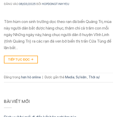
ĐĂNG VÀO
06/03/2025
BỞI
HOPDONGTINHYEU
Tôm hùm con sinh trưởng dọc theo rạn đá biển Quảng Trị, mùa
này người dân bắt được hàng chục, thậm chí cả trăm con mỗi
ngày Những ngày này, hàng chục người dân ở huyện Vĩnh Linh
(tỉnh Quảng Trị) ra các rạn đá ven bờ biển thị trấn Cửa Tùng để
lặn bắt…
TIẾP TỤC ĐỌC
→
Đăng trong
hẹn hò online
|
Được gắn thẻ
Media
,
Sự kiện:
,
Thời sự
BÀI VIẾT MỚI