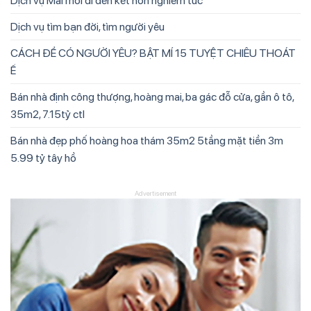
Dịch vụ Mai mối đi đến kết hôn nghiêm túc
Dịch vụ tìm bạn đời, tìm người yêu
CÁCH ĐỂ CÓ NGƯỜI YÊU? BẬT MÍ 15 TUYỆT CHIÊU THOÁT
Ế
Bán nhà định công thượng, hoàng mai, ba gác đỗ cửa, gần ô tô,
35m2, 7.15tỷ ctl
Bán nhà đẹp phố hoàng hoa thám 35m2 5tầng mặt tiền 3m
5.99 tỷ tây hồ
Advertisement