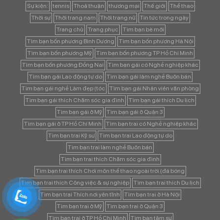
Sự kiện:
tennis
Thoả thuận
thương mại
Thế giới
Thể thao
Thời sự
Thời trang nam
Thời trang nữ
Tin tức trong ngày
Trang chủ
Trang phục
Tìm bạn bè mới
Tìm bạn bốn phương Bình Dương
Tìm bạn bốn phương Hà Nội
Tìm bạn bốn phương Mỹ
Tìm bạn bốn phương TP Hồ Chí Minh
Tìm bạn bốn phương Đồng Nai
Tìm bạn gái có Nghề nghiệp khác
Tìm bạn gái Lao động tự do
Tìm bạn gái làm nghề Buôn bán
Tìm bạn gái nghề Làm đẹp (tóc
Tìm bạn gái Nhân viên văn phòng
Tìm bạn gái thích Chăm sóc gia đình
Tìm bạn gái thích Du lịch
Tìm bạn gái ở Mỹ
Tìm bạn gái ở Quận 3
Tìm bạn gái ở TP Hồ Chí Minh
Tìm bạn trai có Nghề nghiệp khác
Tìm bạn trai Kỹ sư
Tìm bạn trai Lao động tự do
Tìm bạn trai làm nghề Buôn bán
Tìm bạn trai thích Chăm sóc gia đình
Tìm bạn trai thích Chơi môn thể thao ngoài trời (đá bóng
Tìm bạn trai thích Công việc & sự nghiệp
Tìm bạn trai thích Du lịch
Tìm bạn trai Thích nơi yên tĩnh
Tìm bạn trai ở Hà Nội
Tìm bạn trai ở Mỹ
Tìm bạn trai ở Quận 3
Tìm bạn trai ở TP Hồ Chí Minh
Tìm bạn tâm sự