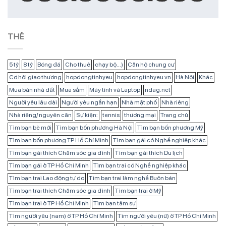
THẺ
5 tỷ
8 tỷ
Bóng đá
Cho thuê
chạy bộ...)
Căn hộ chung cư
Cơ hội giao thương
hopdongtinhyeu
hopdongtinhyeu.vn
Hà Nội
Khác
Mua bán nhà đất
Mua sắm
Máy tính và Laptop
ndag.net
Người yêu lâu dài
Người yêu ngắn hạn
Nhà mặt phố
Nhà riêng
Nhà riêng/ nguyên căn
Sự kiện:
tennis
thương mại
Trang chủ
Tìm bạn bè mới
Tìm bạn bốn phương Hà Nội
Tìm bạn bốn phương Mỹ
Tìm bạn bốn phương TP Hồ Chí Minh
Tìm bạn gái có Nghề nghiệp khác
Tìm bạn gái thích Chăm sóc gia đình
Tìm bạn gái thích Du lịch
Tìm bạn gái ở TP Hồ Chí Minh
Tìm bạn trai có Nghề nghiệp khác
Tìm bạn trai Lao động tự do
Tìm bạn trai làm nghề Buôn bán
Tìm bạn trai thích Chăm sóc gia đình
Tìm bạn trai ở Mỹ
Tìm bạn trai ở TP Hồ Chí Minh
Tìm bạn tâm sự
Tìm người yêu (nam) ở TP Hồ Chí Minh
Tìm người yêu (nữ) ở TP Hồ Chí Minh