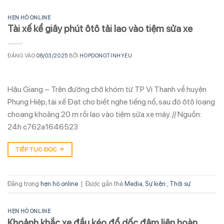
HẸN HÒ ONLINE
Tài xế kể giây phút ôtô tải lao vào tiệm sửa xe
ĐĂNG VÀO
08/03/2025
BỞI
HOPDONGTINHYEU
Hậu Giang – Trên đường chở khóm từ TP Vị Thanh về huyện
Phụng Hiệp, tài xế Đạt cho biết nghe tiếng nổ, sau đó ôtô loạng
choạng khoảng 20 m rồi lao vào tiệm sửa xe máy. // Nguồn:
24h c762a1646523
TIẾP TỤC ĐỌC
→
Đăng trong
hẹn hò online
|
Được gắn thẻ
Media
,
Sự kiện:
,
Thời sự
HẸN HÒ ONLINE
Khoảnh khắc xe đầu kéo đổ dốc đâm liên hoàn