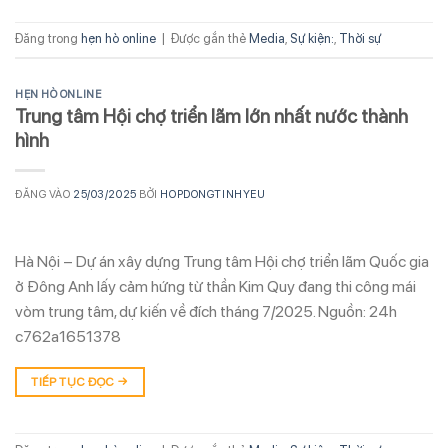
Đăng trong
hẹn hò online
|
Được gắn thẻ
Media
,
Sự kiện:
,
Thời sự
HẸN HÒ ONLINE
Trung tâm Hội chợ triển lãm lớn nhất nước thành
hình
ĐĂNG VÀO
25/03/2025
BỞI
HOPDONGTINHYEU
Hà Nội – Dự án xây dựng Trung tâm Hội chợ triển lãm Quốc gia
ở Đông Anh lấy cảm hứng từ thần Kim Quy đang thi công mái
vòm trung tâm, dự kiến về đích tháng 7/2025. Nguồn: 24h
c762a1651378
TIẾP TỤC ĐỌC
→