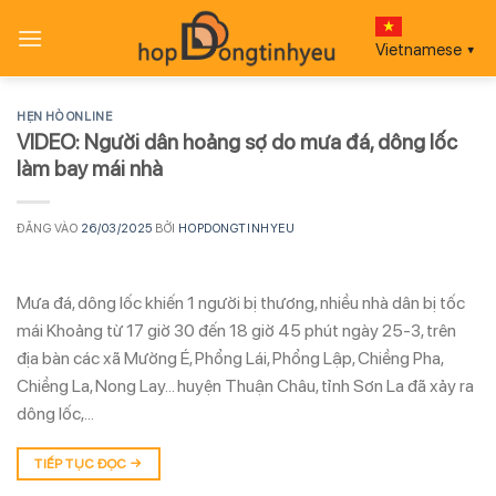
Bỏ
qua
Vietnamese
▼
nội
dung
HẸN HÒ ONLINE
VIDEO: Người dân hoảng sợ do mưa đá, dông lốc
làm bay mái nhà
ĐĂNG VÀO
26/03/2025
BỞI
HOPDONGTINHYEU
Mưa đá, dông lốc khiến 1 người bị thương, nhiều nhà dân bị tốc
mái Khoảng từ 17 giờ 30 đến 18 giờ 45 phút ngày 25-3, trên
địa bàn các xã Mường É, Phổng Lái, Phổng Lập, Chiềng Pha,
Chiềng La, Nong Lay… huyện Thuận Châu, tỉnh Sơn La đã xảy ra
dông lốc,…
TIẾP TỤC ĐỌC
→