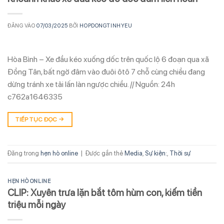
ĐĂNG VÀO
07/03/2025
BỞI
HOPDONGTINHYEU
Hòa Bình – Xe đầu kéo xuống dốc trên quốc lộ 6 đoạn qua xã
Đồng Tân, bất ngờ đâm vào đuôi ôtô 7 chỗ cùng chiều đang
dừng tránh xe tải lấn làn ngược chiều. // Nguồn: 24h
c762a1646335
TIẾP TỤC ĐỌC
→
Đăng trong
hẹn hò online
|
Được gắn thẻ
Media
,
Sự kiện:
,
Thời sự
HẸN HÒ ONLINE
CLIP: Xuyên trưa lặn bắt tôm hùm con, kiếm tiền
triệu mỗi ngày