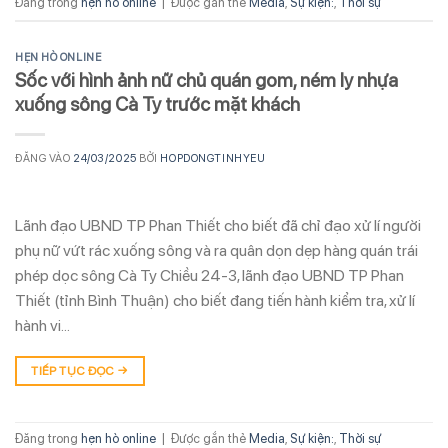
Đăng trong
hẹn hò online
|
Được gắn thẻ
Media
,
Sự kiện:
,
Thời sự
HẸN HÒ ONLINE
Sốc với hình ảnh nữ chủ quán gom, ném ly nhựa
xuống sông Cà Ty trước mặt khách
ĐĂNG VÀO
24/03/2025
BỞI
HOPDONGTINHYEU
Lãnh đạo UBND TP Phan Thiết cho biết đã chỉ đạo xử lí người
phụ nữ vứt rác xuống sông và ra quân dọn dẹp hàng quán trái
phép dọc sông Cà Ty Chiều 24-3, lãnh đạo UBND TP Phan
Thiết (tỉnh Bình Thuận) cho biết đang tiến hành kiểm tra, xử lí
hành vi…
TIẾP TỤC ĐỌC
→
Đăng trong
hẹn hò online
|
Được gắn thẻ
Media
,
Sự kiện:
,
Thời sự