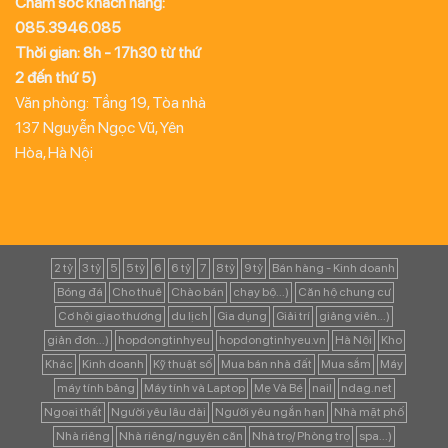
Chăm sóc khách hàng:
085.3946.085
Thời gian: 8h - 17h30 từ thứ
2 đến thứ 5)
Văn phòng: Tầng 19, Tòa nhà
137 Nguyễn Ngọc Vũ, Yên
Hòa, Hà Nội
2 tỷ
3 tỷ
5
5 tỷ
6
6 tỷ
7
8 tỷ
9 tỷ
Bán hàng - Kinh doanh
Bóng đá
Cho thuê
Chào bán
chạy bộ...)
Căn hộ chung cư
Cơ hội giao thương
du lịch
Gia dụng
Giải trí
giảng viên...)
giản đơn...)
hopdongtinhyeu
hopdongtinhyeu.vn
Hà Nội
Kho
Khác
Kinh doanh
Kỹ thuật số
Mua bán nhà đất
Mua sắm
Máy
máy tính bảng
Máy tính và Laptop
Mẹ Và Bé
nail
ndag.net
Ngoại thất
Người yêu lâu dài
Người yêu ngắn hạn
Nhà mặt phố
Nhà riêng
Nhà riêng/ nguyên căn
Nhà trọ/ Phòng trọ
spa...)