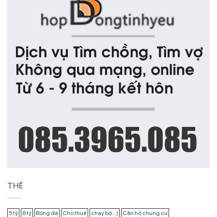
THẺ
5 tỷ
8 tỷ
Bóng đá
Cho thuê
chạy bộ...)
Căn hộ chung cư