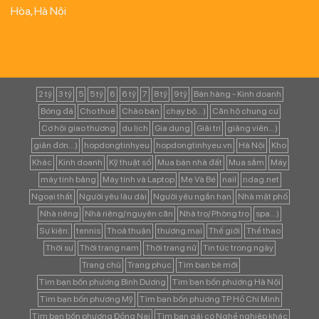
Hòa, Hà Nội
2 tỷ
3 tỷ
5
5 tỷ
6
6 tỷ
7
8 tỷ
9 tỷ
Bán hàng - Kinh doanh
Bóng đá
Cho thuê
Chào bán
chạy bộ...)
Căn hộ chung cư
Cơ hội giao thương
du lịch
Gia dụng
Giải trí
giảng viên...)
giản đơn...)
hopdongtinhyeu
hopdongtinhyeu.vn
Hà Nội
Kho
Khác
Kinh doanh
Kỹ thuật số
Mua bán nhà đất
Mua sắm
Máy
máy tính bảng
Máy tính và Laptop
Mẹ Và Bé
nail
ndag.net
Ngoại thất
Người yêu lâu dài
Người yêu ngắn hạn
Nhà mặt phố
Nhà riêng
Nhà riêng/ nguyên căn
Nhà trọ/ Phòng trọ
spa...)
Sự kiện:
tennis
Thoả thuận
thương mại
Thế giới
Thể thao
Thời sự
Thời trang nam
Thời trang nữ
Tin tức trong ngày
Trang chủ
Trang phục
Tìm bạn bè mới
Tìm bạn bốn phương Bình Dương
Tìm bạn bốn phương Hà Nội
Tìm bạn bốn phương Mỹ
Tìm bạn bốn phương TP Hồ Chí Minh
Tìm bạn bốn phương Đồng Nai
Tìm bạn gái có Nghề nghiệp khác