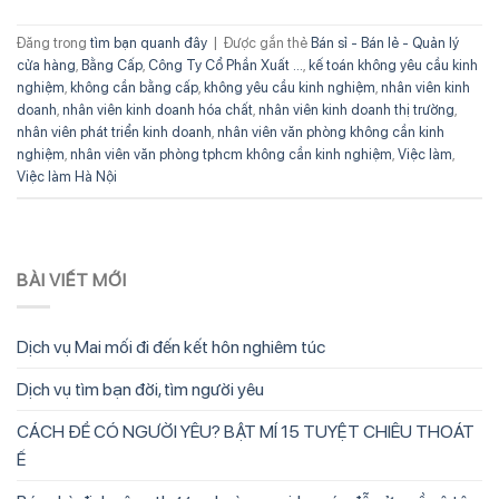
Đăng trong
tìm bạn quanh đây
|
Được gắn thẻ
Bán sỉ - Bán lẻ - Quản lý
cửa hàng
,
Bằng Cấp
,
Công Ty Cổ Phần Xuất ...
,
kế toán không yêu cầu kinh
nghiệm
,
không cần bằng cấp
,
không yêu cầu kinh nghiệm
,
nhân viên kinh
doanh
,
nhân viên kinh doanh hóa chất
,
nhân viên kinh doanh thị trường
,
nhân viên phát triển kinh doanh
,
nhân viên văn phòng không cần kinh
nghiệm
,
nhân viên văn phòng tphcm không cần kinh nghiệm
,
Việc làm
,
Việc làm Hà Nội
BÀI VIẾT MỚI
Dịch vụ Mai mối đi đến kết hôn nghiêm túc
Dịch vụ tìm bạn đời, tìm người yêu
CÁCH ĐỂ CÓ NGƯỜI YÊU? BẬT MÍ 15 TUYỆT CHIÊU THOÁT
Ế