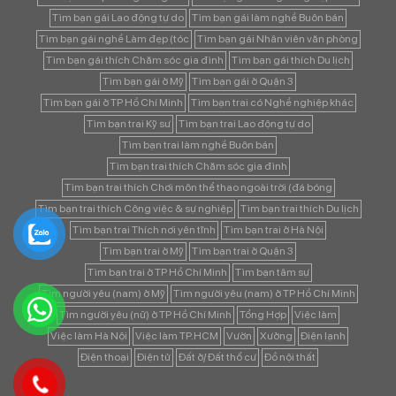
Tìm bạn gái Lao động tự do
Tìm bạn gái làm nghề Buôn bán
Tìm bạn gái nghề Làm đẹp (tóc
Tìm bạn gái Nhân viên văn phòng
Tìm bạn gái thích Chăm sóc gia đình
Tìm bạn gái thích Du lịch
Tìm bạn gái ở Mỹ
Tìm bạn gái ở Quận 3
Tìm bạn gái ở TP Hồ Chí Minh
Tìm bạn trai có Nghề nghiệp khác
Tìm bạn trai Kỹ sư
Tìm bạn trai Lao động tự do
Tìm bạn trai làm nghề Buôn bán
Tìm bạn trai thích Chăm sóc gia đình
Tìm bạn trai thích Chơi môn thể thao ngoài trời (đá bóng
Tìm bạn trai thích Công việc & sự nghiệp
Tìm bạn trai thích Du lịch
Tìm bạn trai Thích nơi yên tĩnh
Tìm bạn trai ở Hà Nội
Tìm bạn trai ở Mỹ
Tìm bạn trai ở Quận 3
Tìm bạn trai ở TP Hồ Chí Minh
Tìm bạn tâm sự
Tìm người yêu (nam) ở Mỹ
Tìm người yêu (nam) ở TP Hồ Chí Minh
Tìm người yêu (nữ) ở TP Hồ Chí Minh
Tổng Hợp
Việc làm
Việc làm Hà Nội
Việc làm TP.HCM
Vườn
Xưởng
Điện lạnh
Điện thoại
Điện tử
Đất ở/ Đất thổ cư
Đồ nội thất