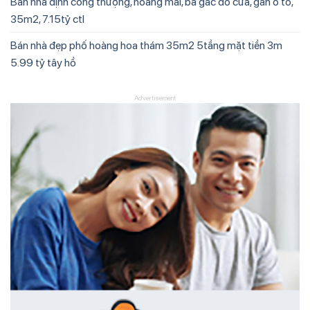
Bán nhà định công thượng, hoàng mai, ba gác đỗ cửa, gần ô tô,
35m2, 7.15tỷ ctl
Bán nhà đẹp phố hoàng hoa thám 35m2 5tầng mặt tiền 3m
5.99 tỷ tây hồ
Advertisement