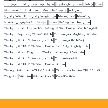
Cơ hội giao thương
hopdongtinhyeu
hopdongtinhyeu.vn
Hà Nội
Khác
Mua bán nhà đất
Mua sắm
Máy tính và Laptop
ndag.net
Người yêu lâu dài
Người yêu ngắn hạn
Nhà mặt phố
Nhà riêng
Nhà riêng/ nguyên căn
Sự kiện:
tennis
thương mại
Trang chủ
Tìm bạn bè mới
Tìm bạn bốn phương Hà Nội
Tìm bạn bốn phương Mỹ
Tìm bạn bốn phương TP Hồ Chí Minh
Tìm bạn gái có Nghề nghiệp khác
Tìm bạn gái thích Chăm sóc gia đình
Tìm bạn gái thích Du lịch
Tìm bạn gái ở TP Hồ Chí Minh
Tìm bạn trai có Nghề nghiệp khác
Tìm bạn trai Lao động tự do
Tìm bạn trai làm nghề Buôn bán
Tìm bạn trai thích Chăm sóc gia đình
Tìm bạn trai ở Mỹ
Tìm bạn trai ở TP Hồ Chí Minh
Tìm bạn tâm sự
Tìm người yêu (nam) ở TP Hồ Chí Minh
Tìm người yêu (nữ) ở TP Hồ Chí Minh
Tổng Hợp
Việc làm
Việc làm Hà Nội
Đất ở/ Đất thổ cư