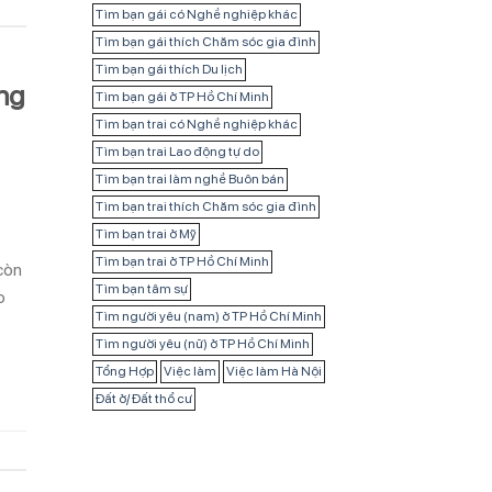
Tìm bạn gái có Nghề nghiệp khác
Tìm bạn gái thích Chăm sóc gia đình
Tìm bạn gái thích Du lịch
ng
Tìm bạn gái ở TP Hồ Chí Minh
Tìm bạn trai có Nghề nghiệp khác
Tìm bạn trai Lao động tự do
Tìm bạn trai làm nghề Buôn bán
Tìm bạn trai thích Chăm sóc gia đình
Tìm bạn trai ở Mỹ
Tìm bạn trai ở TP Hồ Chí Minh
còn
Tìm bạn tâm sự
o
Tìm người yêu (nam) ở TP Hồ Chí Minh
Tìm người yêu (nữ) ở TP Hồ Chí Minh
Tổng Hợp
Việc làm
Việc làm Hà Nội
Đất ở/ Đất thổ cư