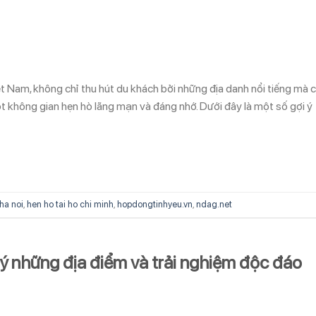
 Nam, không chỉ thu hút du khách bởi những địa danh nổi tiếng mà 
t không gian hẹn hò lãng mạn và đáng nhớ. Dưới đây là một số gợi ý
 ha noi
,
hen ho tai ho chi minh
,
hopdongtinhyeu.vn
,
ndag.net
 ý những địa điểm và trải nghiệm độc đáo