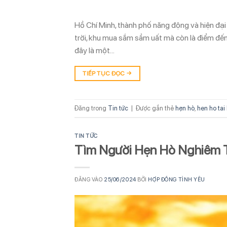
Hồ Chí Minh, thành phố năng động và hiện đại
trời, khu mua sắm sầm uất mà còn là điểm đến
đây là một…
TIẾP TỤC ĐỌC
→
Đăng trong
Tin tức
|
Được gắn thẻ
hẹn hò
,
hen ho tai
TIN TỨC
Tìm Người Hẹn Hò Nghiêm 
ĐĂNG VÀO
25/06/2024
BỞI
HỢP ĐỒNG TÌNH YÊU