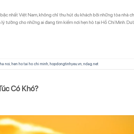
 bậc nhất Việt Nam, không chỉ thu hút du khách bởi những tòa nhà c
 lý tưởng cho những ai đang tìm kiếm nơi hẹn hò tại Hồ Chí Minh. Dư
 ha noi
,
hen ho tai ho chi minh
,
hopdongtinhyeu.vn
,
ndag.net
Túc Có Khó?