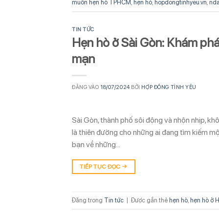
muốn hẹn hò TPHCM
,
hẹn hò
,
hopdongtinhyeu.vn
,
nda
TIN TỨC
Hẹn hò ở Sài Gòn: Khám phá
mạn
ĐĂNG VÀO
18/07/2024
BỞI
HỢP ĐỒNG TÌNH YÊU
Sài Gòn, thành phố sôi động và nhộn nhịp, kh
là thiên đường cho những ai đang tìm kiếm mộ
bạn về những…
TIẾP TỤC ĐỌC
→
Đăng trong
Tin tức
|
Được gắn thẻ
hẹn hò
,
hẹn hò ở 