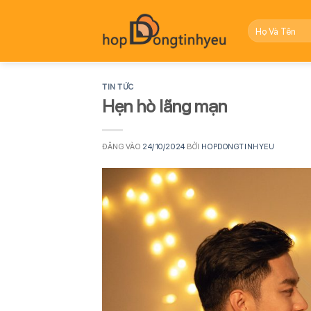
Bỏ
qua
nội
dung
TIN TỨC
Hẹn hò lãng mạn
ĐĂNG VÀO
24/10/2024
BỞI
HOPDONGTINHYEU