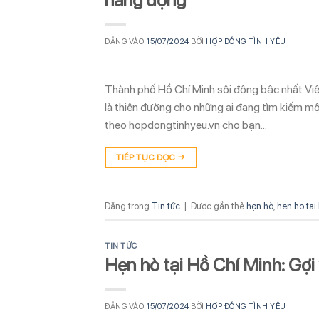
năng động
ĐĂNG VÀO
15/07/2024
BỞI
HỢP ĐỒNG TÌNH YÊU
Thành phố Hồ Chí Minh sôi động bậc nhất Việt
là thiên đường cho những ai đang tìm kiếm mộ
theo hopdongtinhyeu.vn cho bạn…
TIẾP TỤC ĐỌC
→
Đăng trong
Tin tức
|
Được gắn thẻ
hẹn hò
,
hen ho tai
TIN TỨC
Hẹn hò tại Hồ Chí Minh: Gợi
ĐĂNG VÀO
15/07/2024
BỞI
HỢP ĐỒNG TÌNH YÊU