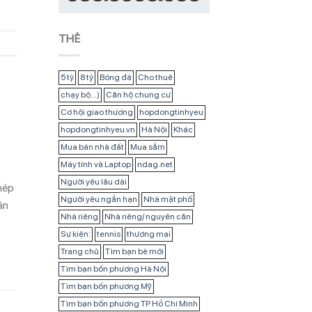
THẺ
5 tỷ
8 tỷ
Bóng đá
Cho thuê
chạy bộ...)
Căn hộ chung cư
Cơ hội giao thương
hopdongtinhyeu
hopdongtinhyeu.vn
Hà Nội
Khác
Mua bán nhà đất
Mua sắm
Máy tính và Laptop
ndag.net
Người yêu lâu dài
phép
Người yêu ngắn hạn
Nhà mặt phố
ận
Nhà riêng
Nhà riêng/ nguyên căn
Sự kiện:
tennis
thương mại
Trang chủ
Tìm bạn bè mới
Tìm bạn bốn phương Hà Nội
Tìm bạn bốn phương Mỹ
Tìm bạn bốn phương TP Hồ Chí Minh