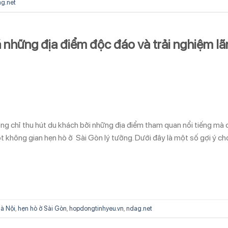
g.net
 những địa điểm độc đáo và trải nghiệm lã
ông chỉ thu hút du khách bởi những địa điểm tham quan nổi tiếng mà 
t không gian hẹn hò ở Sài Gòn lý tưởng. Dưới đây là một số gợi ý ch
Hà Nội
,
hẹn hò ở Sài Gòn
,
hopdongtinhyeu.vn
,
ndag.net