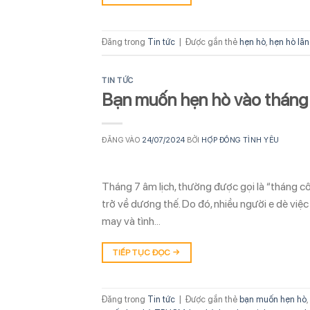
Đăng trong
Tin tức
|
Được gắn thẻ
hẹn hò
,
hẹn hò lã
TIN TỨC
Bạn muốn hẹn hò vào tháng 7
ĐĂNG VÀO
24/07/2024
BỞI
HỢP ĐỒNG TÌNH YÊU
Tháng 7 âm lịch, thường được gọi là “tháng cô
trở về dương thế. Do đó, nhiều người e dè việ
may và tình…
TIẾP TỤC ĐỌC
→
Đăng trong
Tin tức
|
Được gắn thẻ
bạn muốn hẹn hò
,