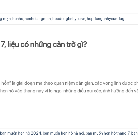
ng mạn
,
henho
,
henholangman
,
hopdongtinhyeu.vn
,
hopdongtinhyeundag.
, liệu có những cản trở gì?
 hồn”, là giai đoạn mà theo quan niệm dân gian, các vong linh được 
c hẹn hò vào tháng này vì lo ngại những điều xui xẻo, ảnh hưởng đến v
bạn muốn hẹn hò 2024
,
bạn muốn hẹn hò hà nội
,
bạn muốn hẹn hò tháng 7
,
bạn