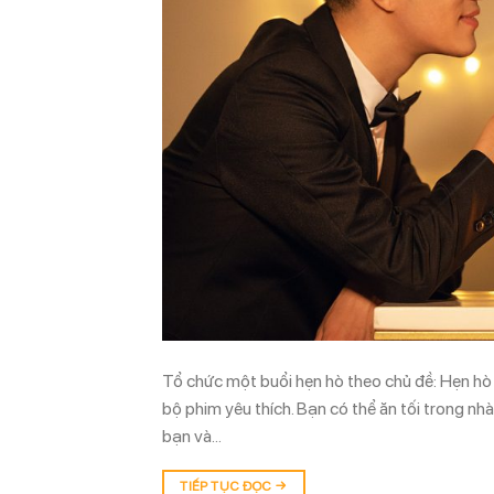
Tổ chức một buổi hẹn hò theo chủ đề: Hẹn hò
bộ phim yêu thích. Bạn có thể ăn tối trong nh
bạn và…
TIẾP TỤC ĐỌC
→