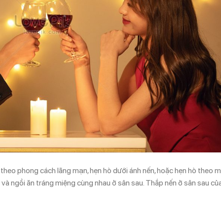
 theo phong cách lãng mạn, hẹn hò dưới ánh nến, hoặc hẹn hò theo 
à và ngồi ăn tráng miệng cùng nhau ở sân sau. Thắp nến ở sân sau củ