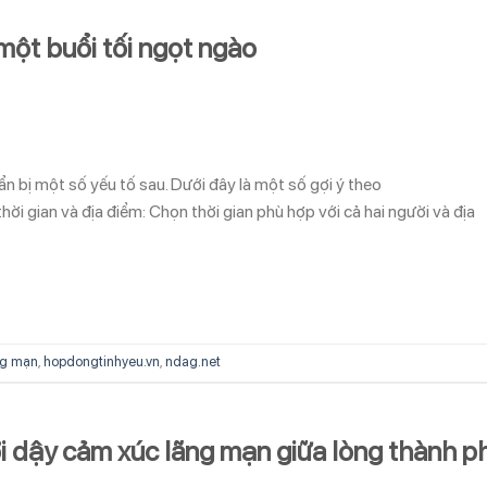
một buổi tối ngọt ngào
n bị một số yếu tố sau. Dưới đây là một số gợi ý theo
ời gian và địa điểm: Chọn thời gian phù hợp với cả hai người và địa
ng mạn
,
hopdongtinhyeu.vn
,
ndag.net
i dậy cảm xúc lãng mạn giữa lòng thành p