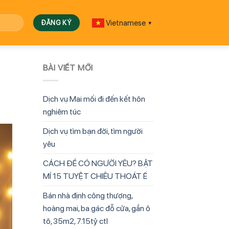
Vietnamese
▼
BÀI VIẾT MỚI
Dịch vụ Mai mối đi đến kết hôn
nghiêm túc
Dịch vụ tìm bạn đời, tìm người
yêu
CÁCH ĐỂ CÓ NGƯỜI YÊU? BẬT
MÍ 15 TUYỆT CHIÊU THOÁT Ế
Bán nhà định công thượng,
hoàng mai, ba gác đỗ cửa, gần ô
tô, 35m2, 7.15tỷ ctl