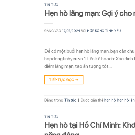
TIN TỨC
Hẹn hò lãng mạn: Gợi ý cho 
ĐĂNG VÀO
17/07/2024
BỞI
HỢP ĐỒNG TÌNH YÊU
Để có một buổi hẹn hò lãng mạn, bạn cần chuẩ
hopdongtinhyeu.vn 1. Lên kế hoạch: Xác định th
điểm lãng mạn, tạo ấn tượng tốt….
TIẾP TỤC ĐỌC
→
Đăng trong
Tin tức
|
Được gắn thẻ
hẹn hò
,
hẹn hò lã
TIN TỨC
Hẹn hò tại Hồ Chí Minh: Khơ