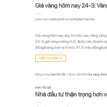
Giá vàng hôm nay 24-3: Vàn
ĐĂNG VÀO
24/03/2025
BỞI
HOPDONGTINHYEU
Giá vàng hôm nay duy trì mốc cao, riêng vàn
24-3, giá vàng miếng SJC được các doanh ng
đồng/lượng, bán ra ở mức 97,4 triệu đồng/lượ
TIẾP TỤC ĐỌC
→
Đăng trong
hẹn tốc độ
|
Được gắn thẻ
Giá vàng
,
Kinh
HẸN TỐC ĐỘ
Nhà đầu tư thận trọng hơn v