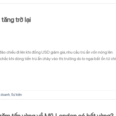
tăng trở lại
o chiều đi lên khi đồng USD giảm giá, nhu cầu trú ẩn vốn nóng lên.
hắc khi dòng tiền trú ẩn chảy vào thị trường do lo ngại bất ổn từ ch
 doanh
,
Sự kiện:
răm tấn vàng về Mỹ, London có hết vàng?