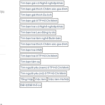
Tìm bạn gái có Nghề nghiệp khác
Tìm bạn gái thích Chăm sóc gia đình
ược
Tìm bạn gái thích Du lịch
Tìm bạn gái ở TP Hồ Chí Minh
Tìm bạn trai có Nghề nghiệp khác
Tìm bạn trai Lao động tự do
Tìm bạn trai làm nghề Buôn bán
Tìm bạn trai thích Chăm sóc gia đình
Tìm bạn trai ở Mỹ
Tìm bạn trai ở TP Hồ Chí Minh
Tìm bạn tâm sự
Tìm người yêu (nam) ở TP Hồ Chí Minh
Tìm người yêu (nữ) ở TP Hồ Chí Minh
Tổng Hợp
Việc làm
Việc làm Hà Nội
Đất ở/ Đất thổ cư
ua