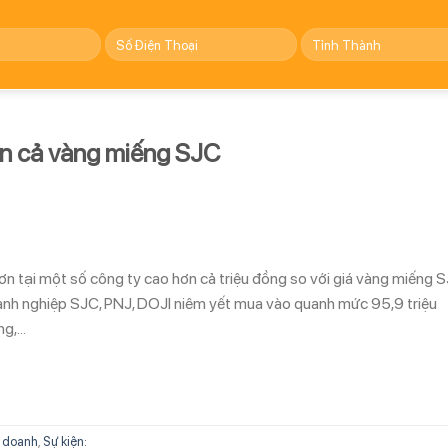
ơn cả vàng miếng SJC
ơn tại một số công ty cao hơn cả triệu đồng so với giá vàng miếng S
nh nghiệp SJC, PNJ, DOJI niêm yết mua vào quanh mức 95,9 triệu
ng,…
 doanh
,
Sự kiện: