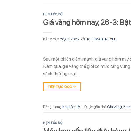
HẸN TỐC ĐỘ
Giá vàng hôm nay, 26-3: Bật 
ĐĂNG VÀO
26/03/2025
BỞI
HOPDONGTINHYEU
Sau một phiên giảm mạnh, giá vàng hôm nay đả
Đêm qua, giá vàng thế giới có mức tăng vững c
sách thương mại…
TIẾP TỤC ĐỌC
→
Đăng trong
hẹn tốc độ
|
Được gắn thẻ
Giá vàng
,
Kinh
HẸN TỐC ĐỘ
Máy bay cấp tập đưa hàng t