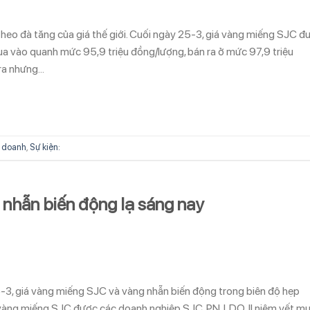
heo đà tăng của giá thế giới. Cuối ngày 25-3, giá vàng miếng SJC đ
a vào quanh mức 95,9 triệu đồng/lượng, bán ra ở mức 97,9 triệu
ra nhưng…
 doanh
,
Sự kiện:
 nhẫn biến động lạ sáng nay
5-3, giá vàng miếng SJC và vàng nhẫn biến động trong biên độ hẹp
á vàng miếng SJC được các doanh nghiệp SJC, PNJ, DOJI niêm yết m