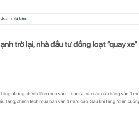
 doanh
,
Sự kiện:
nh trở lại, nhà đầu tư đồng loạt “quay xe”
 tăng nhưng chênh lệch mua vào – bán ra của các cửa hàng vẫn ở m
ầu tăng, chênh lệch mua bán vẫn ở mức cao: Sau khi tăng “điên cuồng