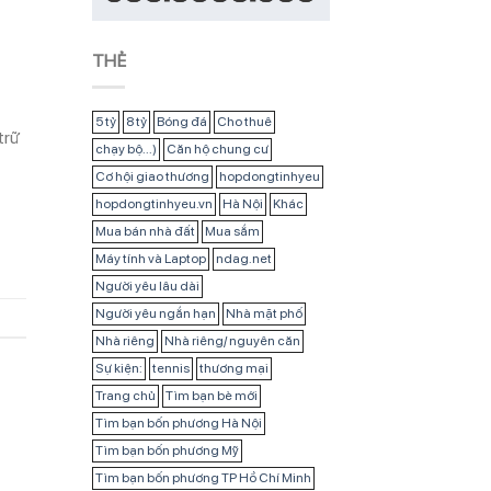
THẺ
5 tỷ
8 tỷ
Bóng đá
Cho thuê
trữ
chạy bộ...)
Căn hộ chung cư
Cơ hội giao thương
hopdongtinhyeu
hopdongtinhyeu.vn
Hà Nội
Khác
Mua bán nhà đất
Mua sắm
Máy tính và Laptop
ndag.net
Người yêu lâu dài
Người yêu ngắn hạn
Nhà mặt phố
Nhà riêng
Nhà riêng/ nguyên căn
Sự kiện:
tennis
thương mại
Trang chủ
Tìm bạn bè mới
Tìm bạn bốn phương Hà Nội
Tìm bạn bốn phương Mỹ
Tìm bạn bốn phương TP Hồ Chí Minh