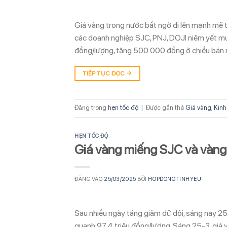
Giá vàng trong nước bất ngờ đi lên mạnh mẽ t
các doanh nghiệp SJC, PNJ, DOJI niêm yết mu
đồng/lượng, tăng 500.000 đồng ở chiều bán 
TIẾP TỤC ĐỌC
→
Đăng trong
hẹn tốc độ
|
Được gắn thẻ
Giá vàng
,
Kinh
HẸN TỐC ĐỘ
Giá vàng miếng SJC và vàng
ĐĂNG VÀO
25/03/2025
BỞI
HOPDONGTINHYEU
Sau nhiều ngày tăng giảm dữ dội, sáng nay 2
quanh 97,4 triệu đồng/lượng. Sáng 25-3, gi