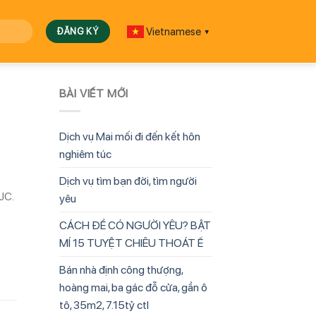
Vietnamese
▼
BÀI VIẾT MỚI
Dịch vụ Mai mối đi đến kết hôn
nghiêm túc
Dịch vụ tìm bạn đời, tìm người
JC.
yêu
CÁCH ĐỂ CÓ NGƯỜI YÊU? BẬT
MÍ 15 TUYỆT CHIÊU THOÁT Ế
Bán nhà định công thượng,
hoàng mai, ba gác đỗ cửa, gần ô
tô, 35m2, 7.15tỷ ctl