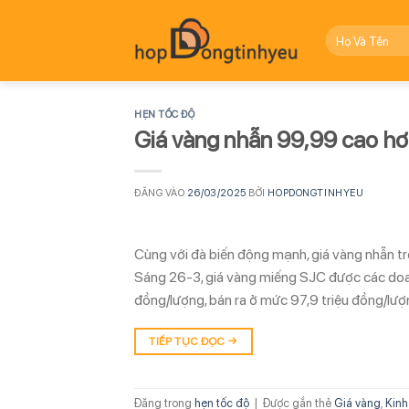
Bỏ
qua
nội
dung
HẸN TỐC ĐỘ
Giá vàng nhẫn 99,99 cao h
ĐĂNG VÀO
26/03/2025
BỞI
HOPDONGTINHYEU
Cùng với đà biến động mạnh, giá vàng nhẫn tr
Sáng 26-3, giá vàng miếng SJC được các doa
đồng/lượng, bán ra ở mức 97,9 triệu đồng/lượ
TIẾP TỤC ĐỌC
→
Đăng trong
hẹn tốc độ
|
Được gắn thẻ
Giá vàng
,
Kinh