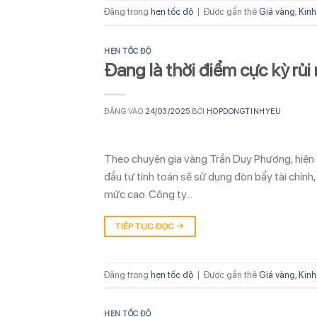
Đăng trong
hẹn tốc độ
|
Được gắn thẻ
Giá vàng
,
Kinh
HẸN TỐC ĐỘ
Đang là thời điểm cực kỳ rủi
ĐĂNG VÀO
24/03/2025
BỞI
HOPDONGTINHYEU
Theo chuyên gia vàng Trần Duy Phương, hiện tại
đầu tư tính toán sẽ sử dụng đòn bẩy tài chính
mức cao. Công ty…
TIẾP TỤC ĐỌC
→
Đăng trong
hẹn tốc độ
|
Được gắn thẻ
Giá vàng
,
Kinh
HẸN TỐC ĐỘ