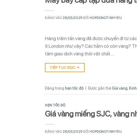
ĐĂNG VÀO
26/03/2025
BỞI
HOPDONGTINHYEU
Hàng trăm tấn vàng đã được chuyển đi từ các
ở London như vậy? Các hầm có còn vàng? Theo
tâm giao dịch vàng thỏi vật chất…
TIẾP TỤC ĐỌC
→
Đăng trong
hẹn tốc độ
|
Được gắn thẻ
Giá vàng
,
Kinh
HẸN TỐC ĐỘ
Giá vàng miếng SJC, vàng n
ĐĂNG VÀO
26/03/2025
BỞI
HOPDONGTINHYEU