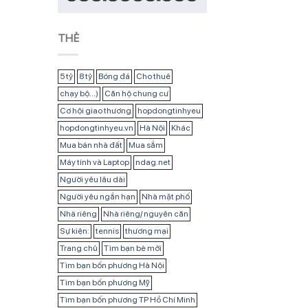
THẺ
5 tỷ
8 tỷ
Bóng đá
Cho thuê
chạy bộ...)
Căn hộ chung cư
Cơ hội giao thương
hopdongtinhyeu
hopdongtinhyeu.vn
Hà Nội
Khác
Mua bán nhà đất
Mua sắm
Máy tính và Laptop
ndag.net
Người yêu lâu dài
Người yêu ngắn hạn
Nhà mặt phố
Nhà riêng
Nhà riêng/ nguyên căn
Sự kiện:
tennis
thương mại
Trang chủ
Tìm bạn bè mới
Tìm bạn bốn phương Hà Nội
Tìm bạn bốn phương Mỹ
Tìm bạn bốn phương TP Hồ Chí Minh