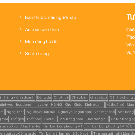
Tư
Bạn thuộc mẫu người nào
An toàn bản thân
Chă
Thời
Môn đăng hộ đối
Văn
Vũ, 
Sơ đồ trang
án hàng - Kinh doanh
Bóng đá
Cho thuê
Chào bán
chạy bộ...)
Căn hộ chung 
tinhyeu
hopdongtinhyeu.vn
Hà Nội
Kho
Khác
Kinh doanh
Kỹ thuật số
Mua 
et
Ngoại thất
Người yêu lâu dài
Người yêu ngắn hạn
Nhà mặt phố
Nhà riêng
g mại
Thế giới
Thể thao
Thời sự
Thời trang nam
Thời trang nữ
Tin tức trong 
 bạn bốn phương Hà Nội
Tìm bạn bốn phương Mỹ
Tìm bạn bốn phương TP Hồ Ch
ạn gái Lao động tự do
Tìm bạn gái làm nghề Buôn bán
Tìm bạn gái nghề Làm đẹ