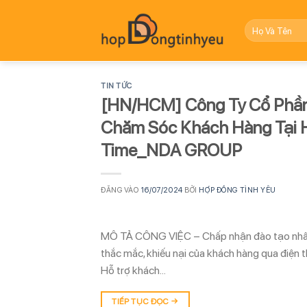
Bỏ
qua
nội
dung
TIN TỨC
[HN/HCM] Công Ty Cổ Phần
Chăm Sóc Khách Hàng Tại Hà
Time_NDA GROUP
ĐĂNG VÀO
16/07/2024
BỞI
HỢP ĐỒNG TÌNH YÊU
MÔ TẢ CÔNG VIỆC – Chấp nhận đào tạo nhân viê
thắc mắc, khiếu nại của khách hàng qua điện t
Hỗ trợ khách…
TIẾP TỤC ĐỌC
→