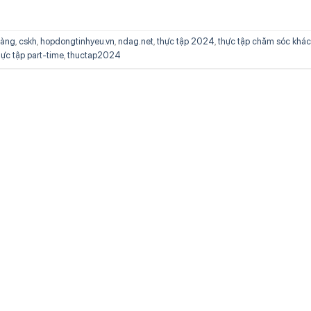
hàng
,
cskh
,
hopdongtinhyeu.vn
,
ndag.net
,
thực tập 2024
,
thực tập chăm sóc khá
hực tập part-time
,
thuctap2024