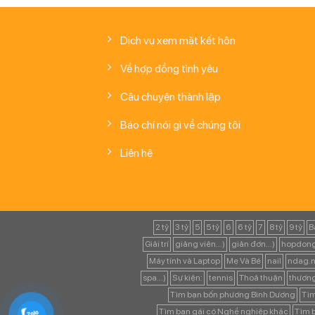
Dịch vụ xem mặt kết hôn
Về hợp đồng tình yêu
Câu chuyện thành lập
Báo chí nói gì về chúng tôi
Liên hệ
2 tỷ
3 tỷ
5
5 tỷ
6
6 tỷ
7
8 tỷ
9 tỷ
B
Giải trí
giảng viên...)
giản đơn...)
hopdong
Máy tính và Laptop
Mẹ Và Bé
nail
ndag.n
spa...)
Sự kiện:
tennis
Thoả thuận
thươn
Tìm bạn bốn phương Bình Dương
Tìm
Tìm bạn gái có Nghề nghiệp khác
Tìm b