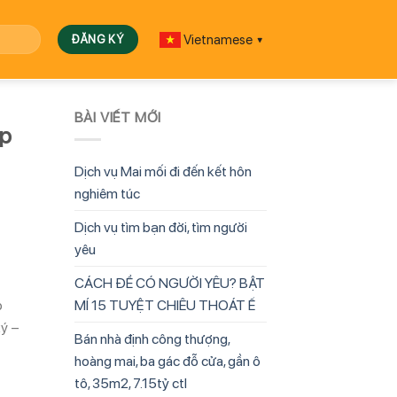
Vietnamese
▼
BÀI VIẾT MỚI
ập
Dịch vụ Mai mối đi đến kết hôn
nghiêm túc
Dịch vụ tìm bạn đời, tìm người
yêu
CÁCH ĐỂ CÓ NGƯỜI YÊU? BẬT
MÍ 15 TUYỆT CHIÊU THOÁT Ế
p
ký –
Bán nhà định công thượng,
hoàng mai, ba gác đỗ cửa, gần ô
tô, 35m2, 7.15tỷ ctl