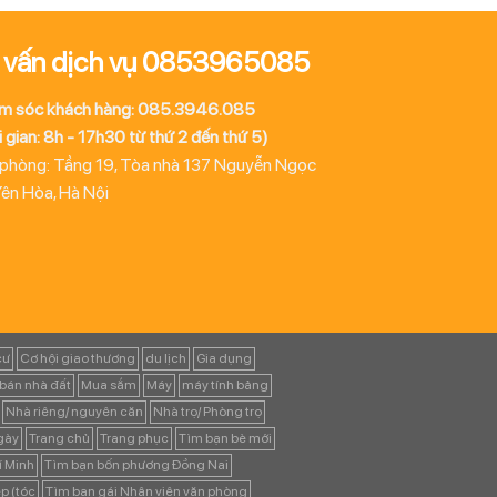
 vấn dịch vụ 0853965085
m sóc khách hàng: 085.3946.085
 gian: 8h - 17h30 từ thứ 2 đến thứ 5)
 phòng: Tầng 19, Tòa nhà 137 Nguyễn Ngọc
Yên Hòa, Hà Nội
cư
Cơ hội giao thương
du lịch
Gia dụng
bán nhà đất
Mua sắm
Máy
máy tính bảng
Nhà riêng/ nguyên căn
Nhà trọ/ Phòng trọ
ngày
Trang chủ
Trang phục
Tìm bạn bè mới
í Minh
Tìm bạn bốn phương Đồng Nai
p (tóc
Tìm bạn gái Nhân viên văn phòng