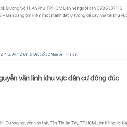
a chỉ: Đường Số 11, An Phú, TP.HCM Liên hệ người bán 0985337116
G – Bạn đang tìm kiếm một mảnh đất lý tưởng để xây nhà tại khu vự
12
,
4 tỷ
,
84m2
,
Đất ở/ Đất thổ cư
,
Mua bán nhà đất
 nguyễn văn linh khu vực dân cư đông đúc
 chỉ: Đường nguyễn văn linh, Tân Thuận Tây, TP.HCM Liên hệ người b