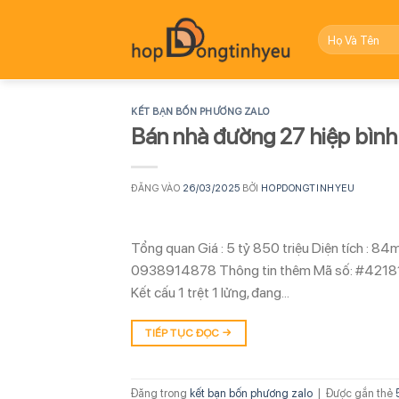
Bỏ
qua
nội
dung
KẾT BẠN BỐN PHƯƠNG ZALO
Bán nhà đường 27 hiệp bình
ĐĂNG VÀO
26/03/2025
BỞI
HOPDONGTINHYEU
Tổng quan Giá : 5 tỷ 850 triệu Diện tích : 8
0938914878 Thông tin thêm Mã số: #42181: Nh
Kết cấu 1 trệt 1 lửng, đang…
TIẾP TỤC ĐỌC
→
Đăng trong
kết bạn bốn phương zalo
|
Được gắn thẻ