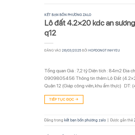
KẾT BẠN BỐN PHƯƠNG ZALO
Lô đất 4.2×20 kdc an sương
q12
ĐĂNG VÀO
26/03/2025
BỞI
HOPDONGTINHYEU
Tổng quan Giá : 7,2 tỷ Diện tích : 84m2 Địa
0909805456 Thông tin thêm Lô Đất (4.2×2
Quận 12 (Giáp công viên, khu ẩm thực) DT: 
TIẾP TỤC ĐỌC
→
Đăng trong
kết bạn bốn phương zalo
|
Được gắn thẻ