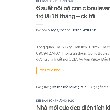
KẾT BẠN BỐN PHƯƠNG ZALO
6 suất nội bộ conic boulevar
trợ lãi 18 tháng – ck tới
ĐĂNG VÀO
26/03/2025
BỞI
HOPDONGTINHYEU
Tổng quan Giá : 2,8 tỷ Diện tích : 84m2 Địa 
0909427467 Thông tin thêm Conic Boulevar
đường chính kết nối QL1A, Võ Văn Kiệt.– Đầu 
TIẾP TỤC ĐỌC
→
Đăng trong
kết bạn bốn phương zalo
|
Được gắn thẻ
KẾT BẠN BỐN PHƯƠNG ZALO
Nhà mới cực đẹp diện tích 