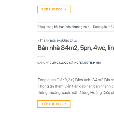
TIẾP TỤC ĐỌC
→
Đăng trong
kết bạn bốn phương zalo
|
Được gắn thẻ
KẾT BẠN BỐN PHƯƠNG ZALO
Bán nhà 84m2, 5pn, 4wc, linh
ĐĂNG VÀO
25/03/2025
BỞI
HOPDONGTINHYEU
Tổng quan Giá : 8,2 tỷ Diện tích : 84m2 Địa
Thông tin thêm Cần tiền gấp nên bán nhanh căn
thông thoáng, cách mặt đường Hoàng Diệu ch
TIẾP TỤC ĐỌC
→