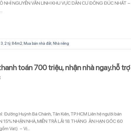
 – LÔ NHÌ NGUYỄN VĂN LINH KHU VỰC DÂN CƯ ĐÔNG ĐÚC NHẤT –
5…
13
,
2 tỷ
,
84m2
,
Mua bán nhà đất
,
Nhà riêng
thanh toán 700 triệu, nhận nhà ngay.hỗ trợ
c
chỉ: Đường Huỳnh Bá Chánh, Tân Kiên, TP.HCM Liên hệ người bán
N 15% NHẬN NHÀ, MIỄN TRẢ LÃI 18 THÁNG ÂN HẠN GỐC 60
 gồm Vat) – Vị…