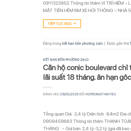
0911323952 Thông tin thêm VỊ TRÍ HIẾM
MẶT TIỀN HẺM 6M XE HƠI THÔNG – NHÀ 
TIẾP TỤC ĐỌC
→
Đăng trong
kết bạn bốn phương zalo
|
Được gắn thẻ
KẾT BẠN BỐN PHƯƠNG ZALO
Căn hộ conic boulevard chỉ 
lãi suất 18 tháng. ân hạn gô
ĐĂNG VÀO
25/03/2025
BỞI
HOPDONGTINHYEU
Tổng quan Giá : 2,4 tỷ Diện tích : 84m2 Địa 
0909459883 Thông tin thêm THANH TOÁ
THÁNG – Giá bán: 2,4 tỷ-3,2 tỷ (giá đã bao