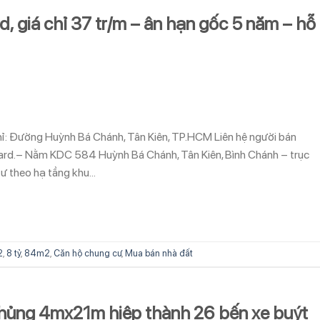
d, giá chỉ 37 tr/m – ân hạn gốc 5 năm – hỗ
chỉ: Đường Huỳnh Bá Chánh, Tân Kiên, TP.HCM Liên hệ người bán
d.– Nằm KDC 584 Huỳnh Bá Chánh, Tân Kiên, Bình Chánh – trục
tư theo hạ tầng khu…
2
,
8 tỷ
,
84m2
,
Căn hộ chung cư
,
Mua bán nhà đất
khủng 4mx21m hiệp thành 26 bến xe buýt