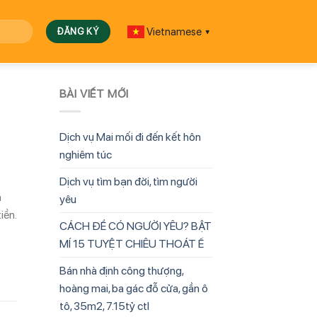
Vietnamese
▼
BÀI VIẾT MỚI
Dịch vụ Mai mối đi đến kết hôn
nghiêm túc
Dịch vụ tìm bạn đời, tìm người
n
yêu
iền.
CÁCH ĐỂ CÓ NGƯỜI YÊU? BẬT
MÍ 15 TUYỆT CHIÊU THOÁT Ế
Bán nhà định công thượng,
hoàng mai, ba gác đỗ cửa, gần ô
tô, 35m2, 7.15tỷ ctl