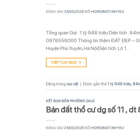
ĐĂNG VÀO
25/03/2025
BỞI
HOPDONGTINHYEU
Tổng quan Giá : 1 tỷ 948 triệu Diện tích : 84
0978558000 Thông tin thêm ĐẤT ĐẸP – GIÁ T
Huyện Phú Xuyên, Hà NộiDiện tích: Lô 1…
TIẾP TỤC ĐỌC
→
Đăng trong
rao vặt
|
Được gắn thẻ
1 tỷ 948 triệu
,
84
KẾT BẠN BỐN PHƯƠNG ZALO
Bán đất thổ cư dg số 11 , dt 
ĐĂNG VÀO
25/03/2025
BỞI
HOPDONGTINHYEU