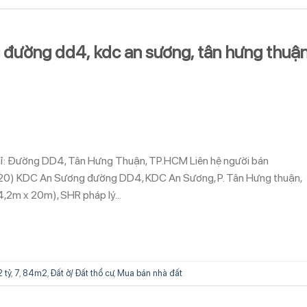
 đường dd4, kdc an sương, tân hưng thuận
 chỉ: Đường DD4, Tân Hưng Thuận, TP.HCM Liên hệ người bán
0) KDC An Sương đường DD4, KDC An Sương, P. Tân Hưng thuận,
(4,2m x 20m), SHR pháp lý…
2 tỷ
,
7
,
84m2
,
Đất ở/ Đất thổ cư
,
Mua bán nhà đất