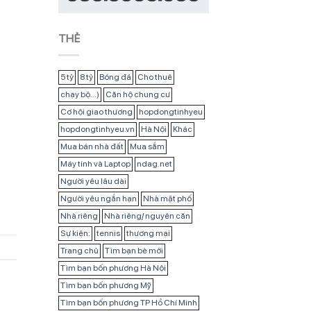
THẺ
5 tỷ
8 tỷ
Bóng đá
Cho thuê
chạy bộ...)
Căn hộ chung cư
Cơ hội giao thương
hopdongtinhyeu
hopdongtinhyeu.vn
Hà Nội
Khác
Mua bán nhà đất
Mua sắm
Máy tính và Laptop
ndag.net
Người yêu lâu dài
Người yêu ngắn hạn
Nhà mặt phố
Nhà riêng
Nhà riêng/ nguyên căn
Sự kiện:
tennis
thương mại
Trang chủ
Tìm bạn bè mới
Tìm bạn bốn phương Hà Nội
Tìm bạn bốn phương Mỹ
Tìm bạn bốn phương TP Hồ Chí Minh