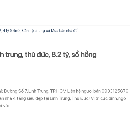
2
,
4 tỷ
,
84m2
,
Căn hộ chung cư
,
Mua bán nhà đất
 trung, thủ đức, 8.2 tỷ, sổ hồng
 chỉ: Đường Số 7, Linh Trung, TP.HCM Liên hệ người bán 0933125879
 nhà 4 tầng siêu đẹp tại Linh Trung, Thủ Đức! Vị trí cực đỉnh, ngõ
ỉ vài…