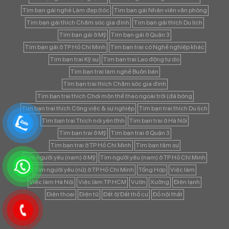
Tìm bạn gái nghề Làm đẹp (tóc
Tìm bạn gái Nhân viên văn phòng
Tìm bạn gái thích Chăm sóc gia đình
Tìm bạn gái thích Du lịch
Tìm bạn gái ở Mỹ
Tìm bạn gái ở Quận 3
Tìm bạn gái ở TP Hồ Chí Minh
Tìm bạn trai có Nghề nghiệp khác
Tìm bạn trai Kỹ sư
Tìm bạn trai Lao động tự do
Tìm bạn trai làm nghề Buôn bán
Tìm bạn trai thích Chăm sóc gia đình
Tìm bạn trai thích Chơi môn thể thao ngoài trời (đá bóng
Tìm bạn trai thích Công việc & sự nghiệp
Tìm bạn trai thích Du lịch
Tìm bạn trai Thích nơi yên tĩnh
Tìm bạn trai ở Hà Nội
Tìm bạn trai ở Mỹ
Tìm bạn trai ở Quận 3
Tìm bạn trai ở TP Hồ Chí Minh
Tìm bạn tâm sự
Tìm người yêu (nam) ở Mỹ
Tìm người yêu (nam) ở TP Hồ Chí Minh
Tìm người yêu (nữ) ở TP Hồ Chí Minh
Tổng Hợp
Việc làm
Việc làm Hà Nội
Việc làm TP.HCM
Vườn
Xưởng
Điện lạnh
Điện thoại
Điện tử
Đất ở/ Đất thổ cư
Đồ nội thất