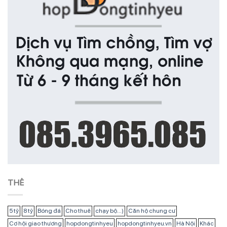
THẺ
5 tỷ
8 tỷ
Bóng đá
Cho thuê
chạy bộ...)
Căn hộ chung cư
Cơ hội giao thương
hopdongtinhyeu
hopdongtinhyeu.vn
Hà Nội
Khác