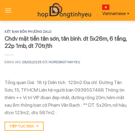
Bỏ
qua
Vietnamese
▼
nội
dung
KẾT BẠN BỐN PHƯƠNG ZALO
Chdv mặt tiền tân sơn, tân bình. dt 5x26m, 6 tầng,
22p 1mb, dt 70tr/th
ĐĂNG VÀO
26/03/2025
BỞI
HOPDONGTINHYEU
Tổng quan Giá : 18 tỷ Diện tích : 123m2 Địa chỉ: Đường Tân
Sơn, 15, TP.HCM Liên hệ người bán 0939557468 Thông tin
thêm ++ Vị trí VIP đoạn đẹp nhất, đường rộng 20m, hẻm mặt
sau 8m thông bạn cờ Phạm Văn Bạch. : ** DT: 5x26m, nở hậu,
dtcn 123m2, dts 587m2…
TIẾP TỤC ĐỌC
→