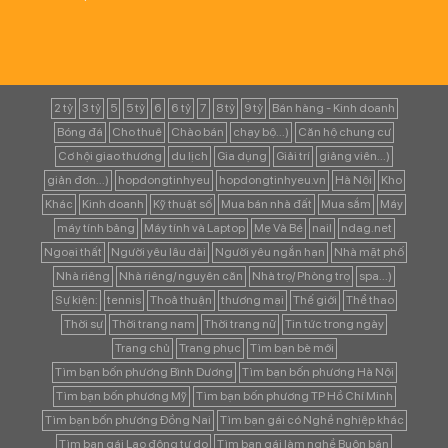
2 tỷ
3 tỷ
5
5 tỷ
6
6 tỷ
7
8 tỷ
9 tỷ
Bán hàng - Kinh doanh
Bóng đá
Cho thuê
Chào bán
chạy bộ...)
Căn hộ chung cư
Cơ hội giao thương
du lịch
Gia dụng
Giải trí
giảng viên...)
giản đơn...)
hopdongtinhyeu
hopdongtinhyeu.vn
Hà Nội
Kho
Khác
Kinh doanh
Kỹ thuật số
Mua bán nhà đất
Mua sắm
Máy
máy tính bảng
Máy tính và Laptop
Mẹ Và Bé
nail
ndag.net
Ngoại thất
Người yêu lâu dài
Người yêu ngắn hạn
Nhà mặt phố
Nhà riêng
Nhà riêng/ nguyên căn
Nhà trọ/ Phòng trọ
spa...)
Sự kiện:
tennis
Thoả thuận
thương mại
Thế giới
Thể thao
Thời sự
Thời trang nam
Thời trang nữ
Tin tức trong ngày
Trang chủ
Trang phục
Tìm bạn bè mới
Tìm bạn bốn phương Bình Dương
Tìm bạn bốn phương Hà Nội
Tìm bạn bốn phương Mỹ
Tìm bạn bốn phương TP Hồ Chí Minh
Tìm bạn bốn phương Đồng Nai
Tìm bạn gái có Nghề nghiệp khác
Tìm bạn gái Lao động tự do
Tìm bạn gái làm nghề Buôn bán