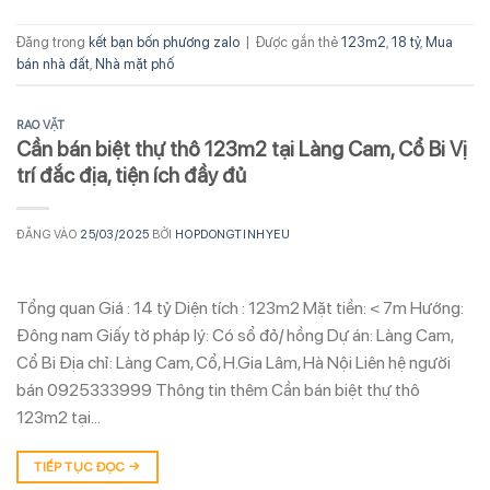
Đăng trong
kết bạn bốn phương zalo
|
Được gắn thẻ
123m2
,
18 tỷ
,
Mua
bán nhà đất
,
Nhà mặt phố
RAO VẶT
Cần bán biệt thự thô 123m2 tại Làng Cam, Cổ Bi Vị
trí đắc địa, tiện ích đầy đủ
ĐĂNG VÀO
25/03/2025
BỞI
HOPDONGTINHYEU
Tổng quan Giá : 14 tỷ Diện tích : 123m2 Mặt tiền: < 7m Hướng:
Đông nam Giấy tờ pháp lý: Có sổ đỏ/ hồng Dự án: Làng Cam,
Cổ Bi Địa chỉ: Làng Cam, Cổ, H.Gia Lâm, Hà Nội Liên hệ người
bán 0925333999 Thông tin thêm Cần bán biệt thự thô
123m2 tại…
TIẾP TỤC ĐỌC
→