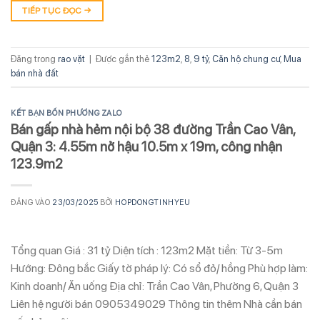
TIẾP TỤC ĐỌC
→
Đăng trong
rao vặt
|
Được gắn thẻ
123m2
,
8
,
9 tỷ
,
Căn hộ chung cư
,
Mua
bán nhà đất
KẾT BẠN BỐN PHƯƠNG ZALO
Bán gấp nhà hẻm nội bộ 38 đường Trần Cao Vân,
Quận 3: 4.55m nở hậu 10.5m x 19m, công nhận
123.9m2
ĐĂNG VÀO
23/03/2025
BỞI
HOPDONGTINHYEU
Tổng quan Giá : 31 tỷ Diện tích : 123m2 Mặt tiền: Từ 3-5m
Hướng: Đông bắc Giấy tờ pháp lý: Có sổ đỏ/ hồng Phù hợp làm:
Kinh doanh/ Ăn uống Địa chỉ: Trần Cao Vân, Phường 6, Quận 3
Liên hệ người bán 0905349029 Thông tin thêm Nhà cần bán