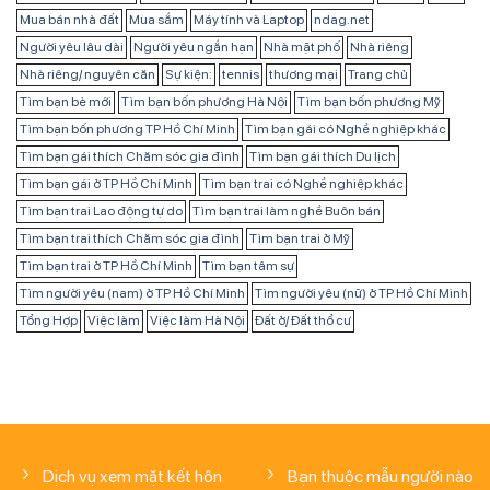
Mua bán nhà đất
Mua sắm
Máy tính và Laptop
ndag.net
Người yêu lâu dài
Người yêu ngắn hạn
Nhà mặt phố
Nhà riêng
Nhà riêng/ nguyên căn
Sự kiện:
tennis
thương mại
Trang chủ
Tìm bạn bè mới
Tìm bạn bốn phương Hà Nội
Tìm bạn bốn phương Mỹ
Tìm bạn bốn phương TP Hồ Chí Minh
Tìm bạn gái có Nghề nghiệp khác
Tìm bạn gái thích Chăm sóc gia đình
Tìm bạn gái thích Du lịch
Tìm bạn gái ở TP Hồ Chí Minh
Tìm bạn trai có Nghề nghiệp khác
Tìm bạn trai Lao động tự do
Tìm bạn trai làm nghề Buôn bán
Tìm bạn trai thích Chăm sóc gia đình
Tìm bạn trai ở Mỹ
Tìm bạn trai ở TP Hồ Chí Minh
Tìm bạn tâm sự
Tìm người yêu (nam) ở TP Hồ Chí Minh
Tìm người yêu (nữ) ở TP Hồ Chí Minh
Tổng Hợp
Việc làm
Việc làm Hà Nội
Đất ở/ Đất thổ cư
Dịch vụ xem mặt kết hôn
Bạn thuộc mẫu người nào