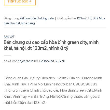
TIẾP TỤC ĐỌC
→
Đăng trong
kết bạn bốn phương zalo
|
Được gắn thẻ
123m2
,
13
,
6 tỷ
,
Mua
bán nhà đất
,
Nhà riêng
RAO VẶT
Bán chung cư cao cấp hòa bình green city, minh
khái, hà nội. dt 123m2, nhỉnh 8 tỷ
ĐĂNG VÀO
25/03/2025
BỞI
HOPDONGTINHYEU
Tổng quan Giá : 8,9 tỷ Diện tích : 123m2 Địa chỉ: Đường Minh
Khai, Vĩnh Tuy, TP.Hà Nội Liên hệ người bán 0968596383
Thông tin thêm Chính chủ cao cấp Hòa Bình Green City, Minh
Khai , Vĩnh Tuy, Hai Bà Trưng, Hà NộiCăn hộ thuộc căn góc 2
mặt tiền. Diện tích 123m2…