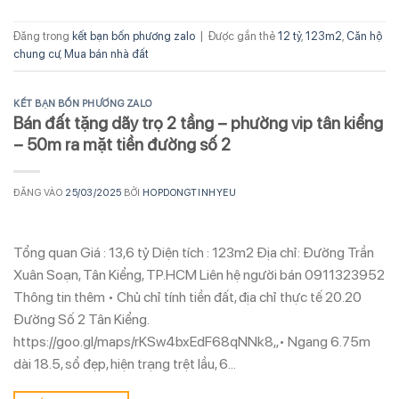
Đăng trong
kết bạn bốn phương zalo
|
Được gắn thẻ
12 tỷ
,
123m2
,
Căn hộ
chung cư
,
Mua bán nhà đất
KẾT BẠN BỐN PHƯƠNG ZALO
Bán đất tặng dãy trọ 2 tầng – phường vip tân kiểng
– 50m ra mặt tiền đường số 2
ĐĂNG VÀO
25/03/2025
BỞI
HOPDONGTINHYEU
Tổng quan Giá : 13,6 tỷ Diện tích : 123m2 Địa chỉ: Đường Trần
Xuân Soạn, Tân Kiểng, TP.HCM Liên hệ người bán 0911323952
Thông tin thêm • Chủ chỉ tính tiền đất, địa chỉ thực tế 20.20
Đường Số 2 Tân Kiểng.
https://goo.gl/maps/rKSw4bxEdF68qNNk8,,• Ngang 6.75m
dài 18.5, sổ đẹp, hiện trạng trệt lầu, 6…