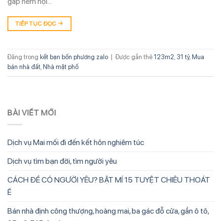
gấp hẻm nội…
TIẾP TỤC ĐỌC
→
Đăng trong
kết bạn bốn phương zalo
|
Được gắn thẻ
123m2
,
31 tỷ
,
Mua
bán nhà đất
,
Nhà mặt phố
BÀI VIẾT MỚI
Dịch vụ Mai mối đi đến kết hôn nghiêm túc
Dịch vụ tìm bạn đời, tìm người yêu
CÁCH ĐỂ CÓ NGƯỜI YÊU? BẬT MÍ 15 TUYỆT CHIÊU THOÁT
Ế
Bán nhà định công thượng, hoàng mai, ba gác đỗ cửa, gần ô tô,