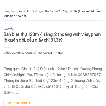
Đăng trong
rao vặt
|
Được gắn thẻ
123m2
,
14 tỷ
,
Biệt thự/Liền kề/Đất nền
,
Mua bán nhà đất
RAO VẶT
Bán biệt thự 123m 4 tầng, 2 thoáng vĩnh viễn, phân
lô quân đội, cầu giấy chỉ 31.3tỷ
ĐĂNG VÀO
25/03/2025
BỞI
HOPDONGTINHYEU
Tổng quan Giá : 31,3 tỷ Diện tích : 123m2 Địa chỉ: Đường Phùng
Chí Kiên, Nghĩa Đô, TP.Hà Nội Liên hệ người bán 0988357957
Thông tin thêm Bán biệt thự 123m 4 tầng, 2 thoáng vĩnh viễn,
phân lô Quân đội, Cầu Giấy chỉ 31.3tỷ: : Vị trí: Trung tâm Cầu
Giấy, khu…
TIẾP TỤC ĐỌC
→