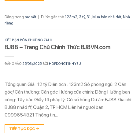
Đăng trong
rao vặt
|
Được gắn thẻ
123m2
,
3 tỷ
,
31
,
Mua bán nhà đất
,
Nhà
riêng
KẾT BẠN BỐN PHƯƠNG ZALO
BJ88 – Trang Chủ Chính Thức BJ8VN.com
ĐĂNG VÀO
25/03/2025
BỞI
HOPDONGTINHYEU
Tổng quan Giá : 12 tỷ Diện tích : 123m2 Số phòng ngủ: 2 Căn
góc/ Căn thường: Căn góc Hướng cửa chính: Đông Hướng ban
công: Tây bắc Giấy tờ pháp lý: Có sổ hồng Dự án: BJ88 Địa chỉ:
BJ88 nhád ff, Quận 2, TP HCM Liên hệ người bán
0999654821 Thông tin…
TIẾP TỤC ĐỌC
→