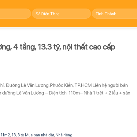
ng, 4 tầng, 13.3 tỷ, nội thất cao cấp
a chỉ: Đường Lê Văn Lương, Phước Kiển, TP.HCM Liên hệ người bán
ường Lê Văn Lương – Diện tích: 110m– Nhà 1 trệt + 2 lầu + sân
111m2
,
13
,
3 tỷ
,
Mua bán nhà đất
,
Nhà riêng