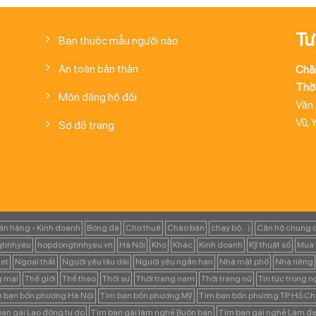
Tư
Bạn thuộc mẫu người nào
An toàn bản thân
Chă
Thời
Môn đăng hộ đối
Văn
Vũ, 
Sơ đồ trang
án hàng - Kinh doanh
Bóng đá
Cho thuê
Chào bán
chạy bộ...)
Căn hộ chung 
tinhyeu
hopdongtinhyeu.vn
Hà Nội
Kho
Khác
Kinh doanh
Kỹ thuật số
Mua 
et
Ngoại thất
Người yêu lâu dài
Người yêu ngắn hạn
Nhà mặt phố
Nhà riêng
g mại
Thế giới
Thể thao
Thời sự
Thời trang nam
Thời trang nữ
Tin tức trong 
 bạn bốn phương Hà Nội
Tìm bạn bốn phương Mỹ
Tìm bạn bốn phương TP Hồ Ch
ạn gái Lao động tự do
Tìm bạn gái làm nghề Buôn bán
Tìm bạn gái nghề Làm đẹ