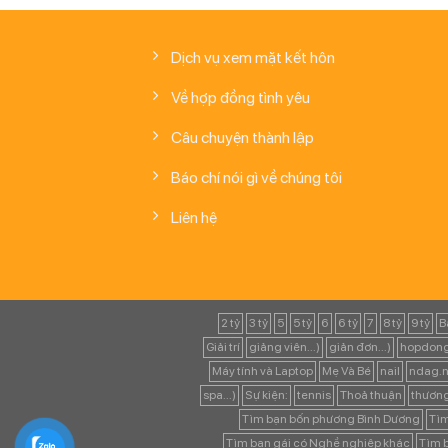
Dịch vụ xem mặt kết hôn
Về hợp đồng tình yêu
Câu chuyện thành lập
Báo chí nói gì về chúng tôi
Liên hệ
2 tỷ
3 tỷ
5
5 tỷ
6
6 tỷ
7
8 tỷ
9 tỷ
B
Giải trí
giảng viên...)
giản đơn...)
hopdong
Máy tính và Laptop
Mẹ Và Bé
nail
ndag.n
spa...)
Sự kiện:
tennis
Thoả thuận
thươn
Tìm bạn bốn phương Bình Dương
Tìm
Tìm bạn gái có Nghề nghiệp khác
Tìm b