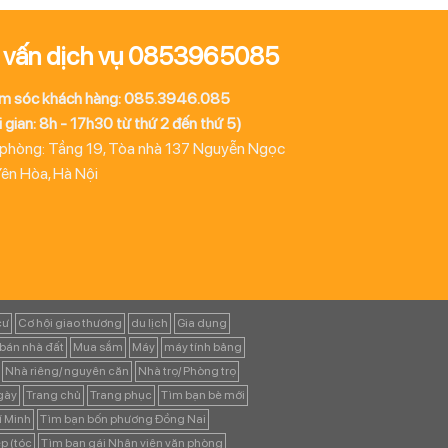
 vấn dịch vụ 0853965085
m sóc khách hàng: 085.3946.085
 gian: 8h - 17h30 từ thứ 2 đến thứ 5)
 phòng: Tầng 19, Tòa nhà 137 Nguyễn Ngọc
Yên Hòa, Hà Nội
cư
Cơ hội giao thương
du lịch
Gia dụng
bán nhà đất
Mua sắm
Máy
máy tính bảng
Nhà riêng/ nguyên căn
Nhà trọ/ Phòng trọ
ngày
Trang chủ
Trang phục
Tìm bạn bè mới
í Minh
Tìm bạn bốn phương Đồng Nai
p (tóc
Tìm bạn gái Nhân viên văn phòng