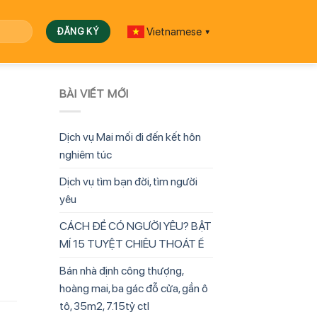
Vietnamese
▼
BÀI VIẾT MỚI
Dịch vụ Mai mối đi đến kết hôn
nghiêm túc
Dịch vụ tìm bạn đời, tìm người
yêu
CÁCH ĐỂ CÓ NGƯỜI YÊU? BẬT
MÍ 15 TUYỆT CHIÊU THOÁT Ế
Bán nhà định công thượng,
hoàng mai, ba gác đỗ cửa, gần ô
tô, 35m2, 7.15tỷ ctl