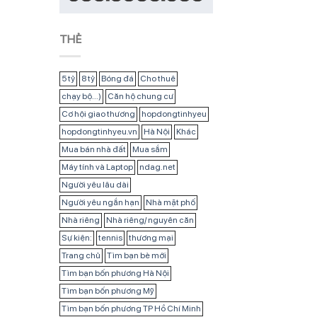
THẺ
5 tỷ
8 tỷ
Bóng đá
Cho thuê
chạy bộ...)
Căn hộ chung cư
Cơ hội giao thương
hopdongtinhyeu
hopdongtinhyeu.vn
Hà Nội
Khác
Mua bán nhà đất
Mua sắm
Máy tính và Laptop
ndag.net
Người yêu lâu dài
Người yêu ngắn hạn
Nhà mặt phố
Nhà riêng
Nhà riêng/ nguyên căn
Sự kiện:
tennis
thương mại
Trang chủ
Tìm bạn bè mới
Tìm bạn bốn phương Hà Nội
Tìm bạn bốn phương Mỹ
Tìm bạn bốn phương TP Hồ Chí Minh