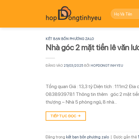
Bỏ
qua
nội
dung
KẾT BẠN BỐN PHƯƠNG ZALO
Nhà góc 2 mặt tiền lê văn lươ
ĐĂNG VÀO
25/03/2025
BỞI
HOPDONGTINHYEU
Tổng quan Giá : 13,3 tỷ Diện tích : 111m2 Đị
0838939781 Thông tin thêm góc 2 mặt tiền đ
thượng.– Nhà 5 phòng ngủ, 8 nhà…
TIẾP TỤC ĐỌC
→
Đăng trong
kết bạn bốn phương zalo
|
Được gắn thẻ