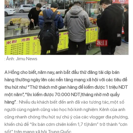
: Ảnh: Jimu News
A Hồng cho biết, năm nay, anh bắt đầu thử đăng tải clip bán
hàng thường ngày lên các nền tảng mạng xã hội với các tiêu đề
thu hút như “Thử thách mở gian hàng để kiếm được 1 triệu NDT
một năm”, “9x kiếm được 70.000 NDT/tháng nhờ mở quầy
hàng”.
: Nhiều du khách biết đến anh đã vào tương tác, một số
người cùng ngành cũng vào học hỏi kinh nghiệm. Kênh của anh
cũng nhanh chóng thu hút sự chú ý của các vlogger địa phương,
khiến chủ đề “9x bán cơm chiên kiếm 1,7 tỉ/năm” trở thành “cơn
sốt” trên mạng xã hội Trung Quốc.