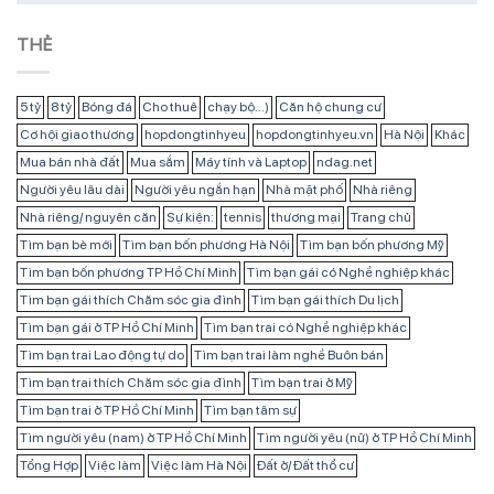
THẺ
5 tỷ
8 tỷ
Bóng đá
Cho thuê
chạy bộ...)
Căn hộ chung cư
Cơ hội giao thương
hopdongtinhyeu
hopdongtinhyeu.vn
Hà Nội
Khác
Mua bán nhà đất
Mua sắm
Máy tính và Laptop
ndag.net
Người yêu lâu dài
Người yêu ngắn hạn
Nhà mặt phố
Nhà riêng
Nhà riêng/ nguyên căn
Sự kiện:
tennis
thương mại
Trang chủ
Tìm bạn bè mới
Tìm bạn bốn phương Hà Nội
Tìm bạn bốn phương Mỹ
Tìm bạn bốn phương TP Hồ Chí Minh
Tìm bạn gái có Nghề nghiệp khác
Tìm bạn gái thích Chăm sóc gia đình
Tìm bạn gái thích Du lịch
Tìm bạn gái ở TP Hồ Chí Minh
Tìm bạn trai có Nghề nghiệp khác
Tìm bạn trai Lao động tự do
Tìm bạn trai làm nghề Buôn bán
Tìm bạn trai thích Chăm sóc gia đình
Tìm bạn trai ở Mỹ
Tìm bạn trai ở TP Hồ Chí Minh
Tìm bạn tâm sự
Tìm người yêu (nam) ở TP Hồ Chí Minh
Tìm người yêu (nữ) ở TP Hồ Chí Minh
Tổng Hợp
Việc làm
Việc làm Hà Nội
Đất ở/ Đất thổ cư