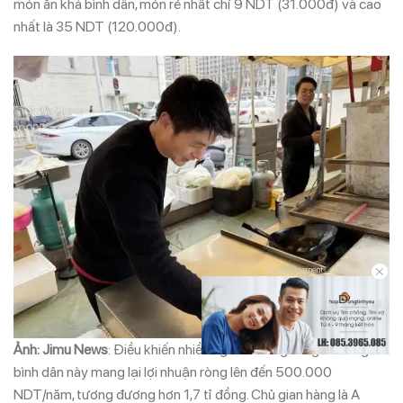
món ăn khá bình dân, món rẻ nhất chỉ 9 NDT (31.000đ) và cao
nhất là 35 NDT (120.000đ).
Advertisement
Ảnh: Jimu News
: Điều khiến nhiều người bất ngờ là gian hàng
bình dân này mang lại lợi nhuận ròng lên đến 500.000
NDT/năm, tương đương hơn 1,7 tỉ đồng. Chủ gian hàng là A