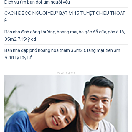
Dịch vụ tìm bạn đời, tìm người yêu
CÁCH ĐỂ CÓ NGƯỜI YÊU? BẬT MÍ 15 TUYỆT CHIÊU THOÁT
Ế
Bán nhà định công thượng, hoàng mai, ba gác đỗ cửa, gần ô tô,
35m2, 7.15tỷ ctl
Bán nhà đẹp phố hoàng hoa thám 35m2 5tầng mặt tiền 3m
5.99 tỷ tây hồ
Advertisement