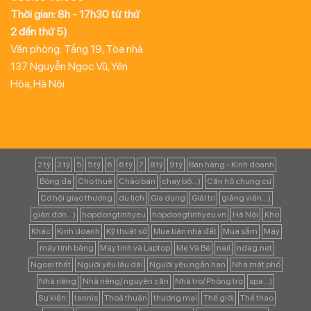
Thời gian: 8h - 17h30 từ thứ
2 đến thứ 5)
Văn phòng: Tầng 19, Tòa nhà
137 Nguyễn Ngọc Vũ, Yên
Hòa, Hà Nội
2 tỷ
3 tỷ
5
5 tỷ
6
6 tỷ
7
8 tỷ
9 tỷ
Bán hàng - Kinh doanh
Bóng đá
Cho thuê
Chào bán
chạy bộ...)
Căn hộ chung cư
Cơ hội giao thương
du lịch
Gia dụng
Giải trí
giảng viên...)
giản đơn...)
hopdongtinhyeu
hopdongtinhyeu.vn
Hà Nội
Kho
Khác
Kinh doanh
Kỹ thuật số
Mua bán nhà đất
Mua sắm
Máy
máy tính bảng
Máy tính và Laptop
Mẹ Và Bé
nail
ndag.net
Ngoại thất
Người yêu lâu dài
Người yêu ngắn hạn
Nhà mặt phố
Nhà riêng
Nhà riêng/ nguyên căn
Nhà trọ/ Phòng trọ
spa...)
Sự kiện:
tennis
Thoả thuận
thương mại
Thế giới
Thể thao