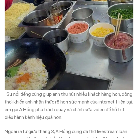
: Sự nổi tiếng cũng giúp anh thu hút nhiều khách hàng hơn, đồng
thời khiến anh nhận thức rõ hơn sức mạnh của internet. Hiện tại,
em gái A Hồng phụ trách quay và chỉnh sửa video để hỗ trợ
điều hành kênh hiệu quả hơn.
Ngoài ra từ giữa tháng 3, A Hồng cũng đã thử livestream bán