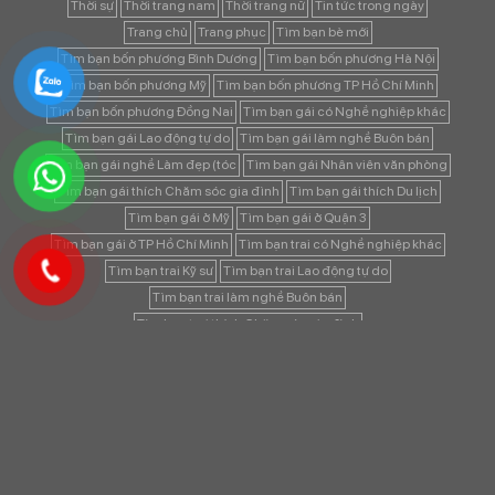
Thời sự
Thời trang nam
Thời trang nữ
Tin tức trong ngày
Trang chủ
Trang phục
Tìm bạn bè mới
Tìm bạn bốn phương Bình Dương
Tìm bạn bốn phương Hà Nội
Tìm bạn bốn phương Mỹ
Tìm bạn bốn phương TP Hồ Chí Minh
Tìm bạn bốn phương Đồng Nai
Tìm bạn gái có Nghề nghiệp khác
Tìm bạn gái Lao động tự do
Tìm bạn gái làm nghề Buôn bán
Tìm bạn gái nghề Làm đẹp (tóc
Tìm bạn gái Nhân viên văn phòng
Tìm bạn gái thích Chăm sóc gia đình
Tìm bạn gái thích Du lịch
Tìm bạn gái ở Mỹ
Tìm bạn gái ở Quận 3
Tìm bạn gái ở TP Hồ Chí Minh
Tìm bạn trai có Nghề nghiệp khác
Tìm bạn trai Kỹ sư
Tìm bạn trai Lao động tự do
Tìm bạn trai làm nghề Buôn bán
Tìm bạn trai thích Chăm sóc gia đình
Tìm bạn trai thích Chơi môn thể thao ngoài trời (đá bóng
Tìm bạn trai thích Công việc & sự nghiệp
Tìm bạn trai thích Du lịch
Tìm bạn trai Thích nơi yên tĩnh
Tìm bạn trai ở Hà Nội
Tìm bạn trai ở Mỹ
Tìm bạn trai ở Quận 3
Tìm bạn trai ở TP Hồ Chí Minh
Tìm bạn tâm sự
Tìm người yêu (nam) ở Mỹ
Tìm người yêu (nam) ở TP Hồ Chí Minh