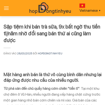
Bỏ
qua
Vietnamese
▼
nội
dung
Sập tiệm khi bán trà sữa, 9x bất ngờ thu tiền
tỉ/năm nhờ đổi sang bán thứ ai cũng làm
được
ĐĂNG VÀO
26/03/2025
BỞI
HOPDONGTINHYEU
Mặt hàng anh bán là thứ vô cùng bình dân nhưng lại
đáp ứng được nhu cầu của nhiều người.
Từ phá sản đến chủ quầy hàng cơm chiên “tiền tỉ”
: Tại một khu
chợ đêm ở Vũ Hán, nhiều người đang xếp hàng chật cứng trước
một gian hàng nhỏ bán cơm chiên và mì xào. Giá bán của các