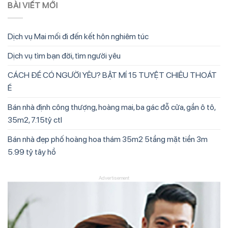
BÀI VIẾT MỚI
Dịch vụ Mai mối đi đến kết hôn nghiêm túc
Dịch vụ tìm bạn đời, tìm người yêu
CÁCH ĐỂ CÓ NGƯỜI YÊU? BẬT MÍ 15 TUYỆT CHIÊU THOÁT
Ế
Bán nhà định công thượng, hoàng mai, ba gác đỗ cửa, gần ô tô,
35m2, 7.15tỷ ctl
Bán nhà đẹp phố hoàng hoa thám 35m2 5tầng mặt tiền 3m
5.99 tỷ tây hồ
Advertisement