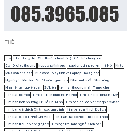
THẺ
5 tỷ
8 tỷ
Bóng đá
Cho thuê
chạy bộ...)
Căn hộ chung cư
Cơ hội giao thương
hopdongtinhyeu
hopdongtinhyeu.vn
Hà Nội
Khác
Mua bán nhà đất
Mua sắm
Máy tính và Laptop
ndag.net
Người yêu lâu dài
Người yêu ngắn hạn
Nhà mặt phố
Nhà riêng
Nhà riêng/ nguyên căn
Sự kiện:
tennis
thương mại
Trang chủ
Tìm bạn bè mới
Tìm bạn bốn phương Hà Nội
Tìm bạn bốn phương Mỹ
Tìm bạn bốn phương TP Hồ Chí Minh
Tìm bạn gái có Nghề nghiệp khác
Tìm bạn gái thích Chăm sóc gia đình
Tìm bạn gái thích Du lịch
Tìm bạn gái ở TP Hồ Chí Minh
Tìm bạn trai có Nghề nghiệp khác
Tìm bạn trai Lao động tự do
Tìm bạn trai làm nghề Buôn bán