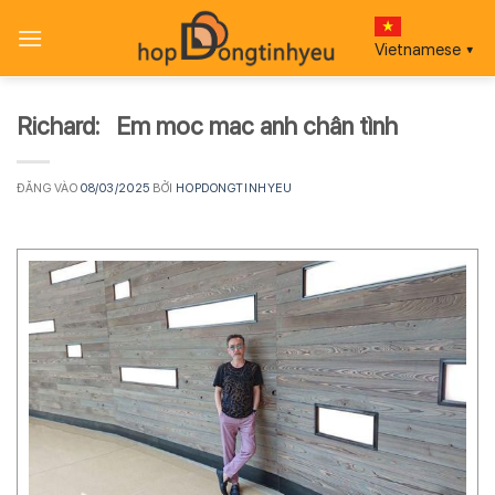
Bỏ
qua
Vietnamese
▼
nội
dung
Richard: Em moc mac anh chân tình
ĐĂNG VÀO
08/03/2025
BỞI
HOPDONGTINHYEU