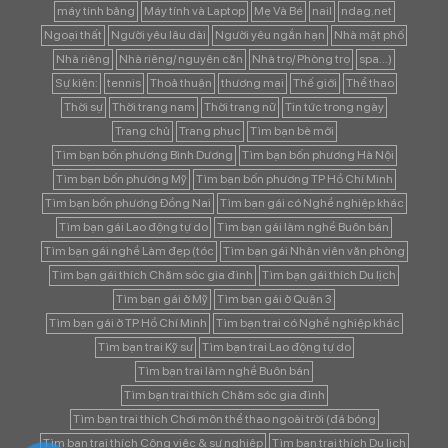
máy tính bảng
Máy tính và Laptop
Mẹ Và Bé
nail
ndag.net
Ngoại thất
Người yêu lâu dài
Người yêu ngắn hạn
Nhà mặt phố
Nhà riêng
Nhà riêng/ nguyên căn
Nhà trọ/ Phòng trọ
spa...)
Sự kiện:
tennis
Thoả thuận
thương mại
Thế giới
Thể thao
Thời sự
Thời trang nam
Thời trang nữ
Tin tức trong ngày
Trang chủ
Trang phục
Tìm bạn bè mới
Tìm bạn bốn phương Bình Dương
Tìm bạn bốn phương Hà Nội
Tìm bạn bốn phương Mỹ
Tìm bạn bốn phương TP Hồ Chí Minh
Tìm bạn bốn phương Đồng Nai
Tìm bạn gái có Nghề nghiệp khác
Tìm bạn gái Lao động tự do
Tìm bạn gái làm nghề Buôn bán
Tìm bạn gái nghề Làm đẹp (tóc
Tìm bạn gái Nhân viên văn phòng
Tìm bạn gái thích Chăm sóc gia đình
Tìm bạn gái thích Du lịch
Tìm bạn gái ở Mỹ
Tìm bạn gái ở Quận 3
Tìm bạn gái ở TP Hồ Chí Minh
Tìm bạn trai có Nghề nghiệp khác
Tìm bạn trai Kỹ sư
Tìm bạn trai Lao động tự do
Tìm bạn trai làm nghề Buôn bán
Tìm bạn trai thích Chăm sóc gia đình
Tìm bạn trai thích Chơi môn thể thao ngoài trời (đá bóng
Tìm bạn trai thích Công việc & sự nghiệp
Tìm bạn trai thích Du lịch