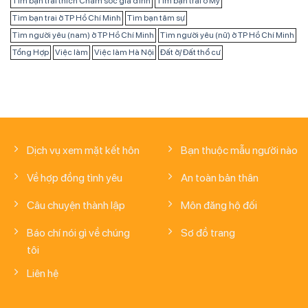
Tìm bạn trai thích Chăm sóc gia đình
Tìm bạn trai ở Mỹ
Tìm bạn trai ở TP Hồ Chí Minh
Tìm bạn tâm sự
Tìm người yêu (nam) ở TP Hồ Chí Minh
Tìm người yêu (nữ) ở TP Hồ Chí Minh
Tổng Hợp
Việc làm
Việc làm Hà Nội
Đất ở/ Đất thổ cư
Dịch vụ xem mặt kết hôn
Bạn thuộc mẫu người nào
Về hợp đồng tình yêu
An toàn bản thân
Câu chuyện thành lập
Môn đăng hộ đối
Báo chí nói gì về chúng
Sơ đồ trang
tôi
Liên hệ