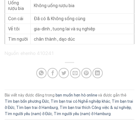
Uống
Không uống rượu bia
rượu bia
Con cái
Đã có & Không sống cùng
Về tôi
gia-dình , tuong lai và sų nghiêp
Tìm người
chân thành , dąo dúc
Nguồn: ehenho 410241
Bài viết này được đăng trong
bạn muốn hẹn hò online
và được gắn thẻ
Tìm bạn bốn phương Đức
,
Tìm bạn trai có Nghề nghiệp khác
,
Tìm bạn trai
ở Đức
,
Tìm bạn trai ở Hamburg
,
Tìm bạn trai thích Công việc & sự nghiệp
,
Tìm người yêu (nam) ở Đức
,
Tìm người yêu (nam) ở Hamburg
.