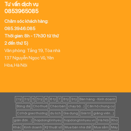
Tư vấn dịch vụ
0853965085
Chăm sóc khách hàng:
085.3946.085
Thời gian: 8h - 17h30 từ thứ
2 đến thứ 5)
Văn phòng: Tầng 19, Tòa nhà
137 Nguyễn Ngọc Vũ, Yên
Hòa, Hà Nội
2 tỷ
3 tỷ
5
5 tỷ
6
6 tỷ
7
8 tỷ
9 tỷ
Bán hàng - Kinh doanh
Bóng đá
Cho thuê
Chào bán
chạy bộ...)
Căn hộ chung cư
Cơ hội giao thương
du lịch
Gia dụng
Giải trí
giảng viên...)
giản đơn...)
hopdongtinhyeu
hopdongtinhyeu.vn
Hà Nội
Kho
Khác
Kinh doanh
Kỹ thuật số
Mua bán nhà đất
Mua sắm
Máy