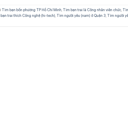
ẻ
Tìm bạn bốn phương TP Hồ Chí Minh
,
Tìm bạn trai là Công nhân viên chức
,
Tì
bạn trai thích Công nghệ (hi-tech)
,
Tìm người yêu (nam) ở Quận 3
,
Tìm người y