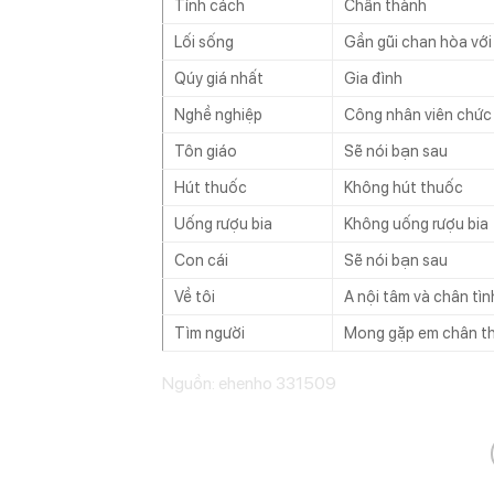
Tính cách
Chân thành
Lối sống
Gần gũi chan hòa với
Qúy giá nhất
Gia đình
Nghề nghiệp
Công nhân viên chức
Tôn giáo
Sẽ nói bạn sau
Hút thuốc
Không hút thuốc
Uống rượu bia
Không uống rượu bia
Con cái
Sẽ nói bạn sau
Về tôi
A nội tâm và chân tì
Tìm người
Mong gặp em chân thà
Nguồn: ehenho 331509