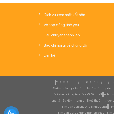
Dịch vụ xem mặt kết hôn
Về hợp đồng tình yêu
Câu chuyện thành lập
Báo chí nói gì về chúng tôi
Liên hệ
2 tỷ
3 tỷ
5
5 tỷ
6
6 tỷ
7
8 tỷ
9 tỷ
B
Giải trí
giảng viên...)
giản đơn...)
hopdong
Máy tính và Laptop
Mẹ Và Bé
nail
ndag.n
spa...)
Sự kiện:
tennis
Thoả thuận
thươn
Tìm bạn bốn phương Bình Dương
Tìm
Tìm bạn gái có Nghề nghiệp khác
Tìm b