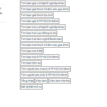
Tìm bạn gái có Nghề nghiệp khác
m
Tìm bạn gái thích Chăm sóc gia đình
êu
Tìm bạn gái thích Du lịch
Tìm bạn gái ở TP Hồ Chí Minh
Tìm bạn trai có Nghề nghiệp khác
Tìm bạn trai Lao động tự do
Tìm bạn trai làm nghề Buôn bán
Tìm bạn trai thích Chăm sóc gia đình
Tìm bạn trai ở Mỹ
Tìm bạn trai ở TP Hồ Chí Minh
Tìm bạn tâm sự
Tìm người yêu (nam) ở TP Hồ Chí Minh
Tìm người yêu (nữ) ở TP Hồ Chí Minh
Tổng Hợp
Việc làm
Việc làm Hà Nội
Đất ở/ Đất thổ cư