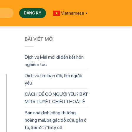
Vietnamese
▼
BÀI VIẾT MỚI
Dịch vụ Mai mối đi đến kết hôn
nghiêm túc
Dịch vụ tìm bạn đời, tìm người
yêu
CÁCH ĐỂ CÓ NGƯỜI YÊU? BẬT
MÍ 15 TUYỆT CHIÊU THOÁT Ế
Bán nhà định công thượng,
hoàng mai, ba gác đỗ cửa, gần ô
tô, 35m2, 7.15tỷ ctl