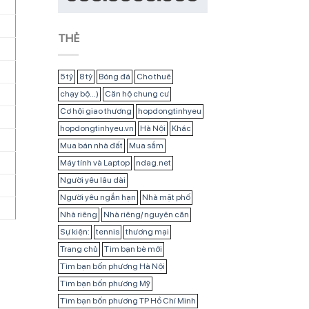
THẺ
5 tỷ
8 tỷ
Bóng đá
Cho thuê
chạy bộ...)
Căn hộ chung cư
Cơ hội giao thương
hopdongtinhyeu
hopdongtinhyeu.vn
Hà Nội
Khác
Mua bán nhà đất
Mua sắm
Máy tính và Laptop
ndag.net
Người yêu lâu dài
Người yêu ngắn hạn
Nhà mặt phố
Nhà riêng
Nhà riêng/ nguyên căn
Sự kiện:
tennis
thương mại
Trang chủ
Tìm bạn bè mới
Tìm bạn bốn phương Hà Nội
Tìm bạn bốn phương Mỹ
Tìm bạn bốn phương TP Hồ Chí Minh