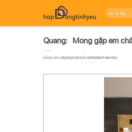
Bỏ
qua
nội
dung
Quang: Mong gặp em chân
ĐĂNG VÀO
26/03/2025
BỞI
HOPDONGTINHYEU