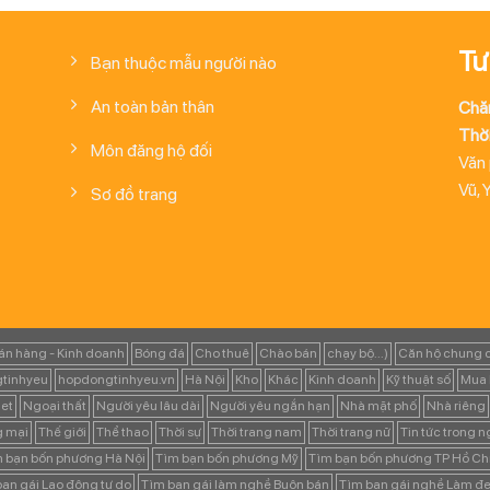
Tư
Bạn thuộc mẫu người nào
An toàn bản thân
Chă
Thời
Môn đăng hộ đối
Văn
Vũ, 
Sơ đồ trang
án hàng - Kinh doanh
Bóng đá
Cho thuê
Chào bán
chạy bộ...)
Căn hộ chung 
tinhyeu
hopdongtinhyeu.vn
Hà Nội
Kho
Khác
Kinh doanh
Kỹ thuật số
Mua 
et
Ngoại thất
Người yêu lâu dài
Người yêu ngắn hạn
Nhà mặt phố
Nhà riêng
g mại
Thế giới
Thể thao
Thời sự
Thời trang nam
Thời trang nữ
Tin tức trong 
 bạn bốn phương Hà Nội
Tìm bạn bốn phương Mỹ
Tìm bạn bốn phương TP Hồ Ch
ạn gái Lao động tự do
Tìm bạn gái làm nghề Buôn bán
Tìm bạn gái nghề Làm đẹ