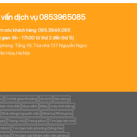
 vấn dịch vụ 0853965085
m sóc khách hàng: 085.3946.085
 gian: 8h - 17h30 từ thứ 2 đến thứ 5)
 phòng: Tầng 19, Tòa nhà 137 Nguyễn Ngọc
Yên Hòa, Hà Nội
cư
Cơ hội giao thương
du lịch
Gia dụng
bán nhà đất
Mua sắm
Máy
máy tính bảng
Nhà riêng/ nguyên căn
Nhà trọ/ Phòng trọ
ngày
Trang chủ
Trang phục
Tìm bạn bè mới
í Minh
Tìm bạn bốn phương Đồng Nai
p (tóc
Tìm bạn gái Nhân viên văn phòng