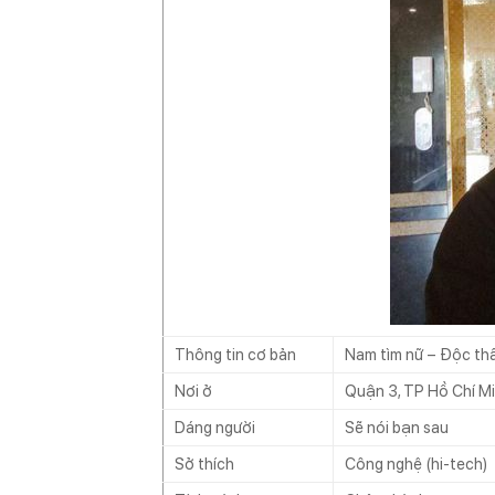
Thông tin cơ bản
Nam tìm nữ – Độc th
Nơi ở
Quận 3, TP Hồ Chí M
Dáng người
Sẽ nói bạn sau
Sở thích
Công nghệ (hi-tech)