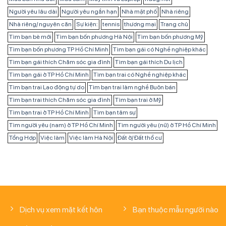
Người yêu lâu dài
Người yêu ngắn hạn
Nhà mặt phố
Nhà riêng
Nhà riêng/ nguyên căn
Sự kiện:
tennis
thương mại
Trang chủ
Tìm bạn bè mới
Tìm bạn bốn phương Hà Nội
Tìm bạn bốn phương Mỹ
Tìm bạn bốn phương TP Hồ Chí Minh
Tìm bạn gái có Nghề nghiệp khác
Tìm bạn gái thích Chăm sóc gia đình
Tìm bạn gái thích Du lịch
Tìm bạn gái ở TP Hồ Chí Minh
Tìm bạn trai có Nghề nghiệp khác
Tìm bạn trai Lao động tự do
Tìm bạn trai làm nghề Buôn bán
Tìm bạn trai thích Chăm sóc gia đình
Tìm bạn trai ở Mỹ
Tìm bạn trai ở TP Hồ Chí Minh
Tìm bạn tâm sự
Tìm người yêu (nam) ở TP Hồ Chí Minh
Tìm người yêu (nữ) ở TP Hồ Chí Minh
Tổng Hợp
Việc làm
Việc làm Hà Nội
Đất ở/ Đất thổ cư
Dịch vụ xem mặt kết hôn
Bạn thuộc mẫu người nào