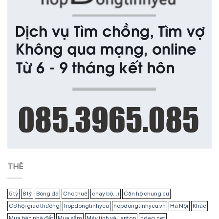
THẺ
5 tỷ
8 tỷ
Bóng đá
Cho thuê
chạy bộ...)
Căn hộ chung cư
Cơ hội giao thương
hopdongtinhyeu
hopdongtinhyeu.vn
Hà Nội
Khác
Mua bán nhà đất
Mua sắm
Máy tính và Laptop
ndag.net