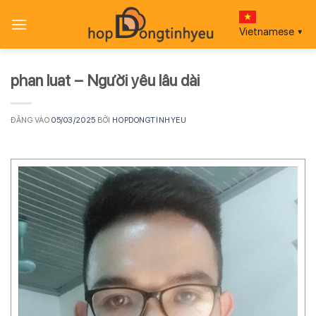
Bỏ
qua
Vietnamese
▼
nội
dung
phan luat – Người yêu lâu dài
ĐĂNG VÀO
05/03/2025
BỞI
HOPDONGTINHYEU