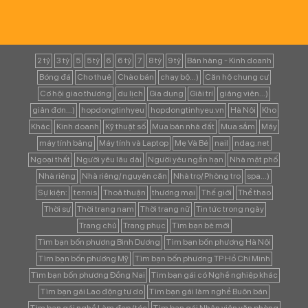
2 tỷ
3 tỷ
5
5 tỷ
6
6 tỷ
7
8 tỷ
9 tỷ
Bán hàng - Kinh doanh
Bóng đá
Cho thuê
Chào bán
chạy bộ...)
Căn hộ chung cư
Cơ hội giao thương
du lịch
Gia dụng
Giải trí
giảng viên...)
giản đơn...)
hopdongtinhyeu
hopdongtinhyeu.vn
Hà Nội
Kho
Khác
Kinh doanh
Kỹ thuật số
Mua bán nhà đất
Mua sắm
Máy
máy tính bảng
Máy tính và Laptop
Mẹ Và Bé
nail
ndag.net
Ngoại thất
Người yêu lâu dài
Người yêu ngắn hạn
Nhà mặt phố
Nhà riêng
Nhà riêng/ nguyên căn
Nhà trọ/ Phòng trọ
spa...)
Sự kiện:
tennis
Thoả thuận
thương mại
Thế giới
Thể thao
Thời sự
Thời trang nam
Thời trang nữ
Tin tức trong ngày
Trang chủ
Trang phục
Tìm bạn bè mới
Tìm bạn bốn phương Bình Dương
Tìm bạn bốn phương Hà Nội
Tìm bạn bốn phương Mỹ
Tìm bạn bốn phương TP Hồ Chí Minh
Tìm bạn bốn phương Đồng Nai
Tìm bạn gái có Nghề nghiệp khác
Tìm bạn gái Lao động tự do
Tìm bạn gái làm nghề Buôn bán