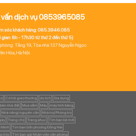
 vấn dịch vụ 0853965085
m sóc khách hàng: 085.3946.085
 gian: 8h - 17h30 từ thứ 2 đến thứ 5)
 phòng: Tầng 19, Tòa nhà 137 Nguyễn Ngọc
Yên Hòa, Hà Nội
cư
Cơ hội giao thương
du lịch
Gia dụng
bán nhà đất
Mua sắm
Máy
máy tính bảng
Nhà riêng/ nguyên căn
Nhà trọ/ Phòng trọ
ngày
Trang chủ
Trang phục
Tìm bạn bè mới
í Minh
Tìm bạn bốn phương Đồng Nai
p (tóc
Tìm bạn gái Nhân viên văn phòng