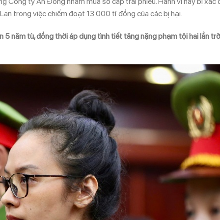
 Công ty An Đông nhằm mua sơ cấp trái phiếu. Hành vi này bị xác 
an trong việc chiếm đoạt 13.000 tỉ đồng của các bị hại.
năm tù, đồng thời áp dụng tình tiết tăng nặng phạm tội hai lần tr