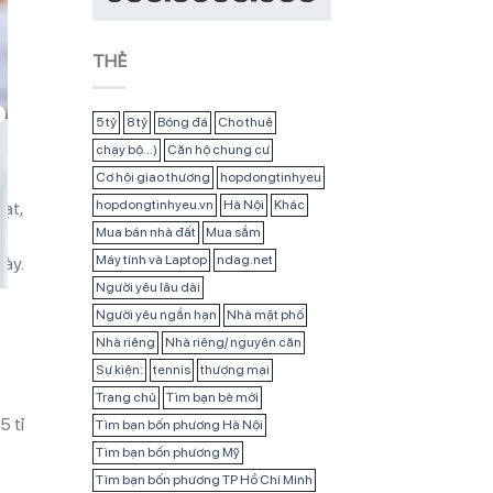
THẺ
5 tỷ
8 tỷ
Bóng đá
Cho thuê
chạy bộ...)
Căn hộ chung cư
Cơ hội giao thương
hopdongtinhyeu
hopdongtinhyeu.vn
Hà Nội
Khác
ạt,
Mua bán nhà đất
Mua sắm
ề
Máy tính và Laptop
ndag.net
này.
Người yêu lâu dài
Người yêu ngắn hạn
Nhà mặt phố
Nhà riêng
Nhà riêng/ nguyên căn
Sự kiện:
tennis
thương mại
Trang chủ
Tìm bạn bè mới
5 tỉ
Tìm bạn bốn phương Hà Nội
Tìm bạn bốn phương Mỹ
Tìm bạn bốn phương TP Hồ Chí Minh