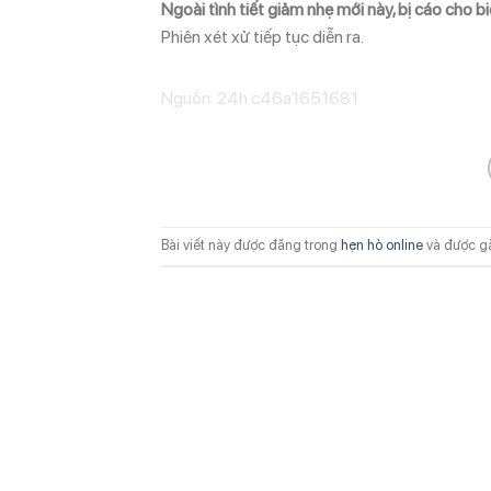
Ngoài tình tiết giảm nhẹ mới này, bị cáo cho b
Phiên xét xử tiếp tục diễn ra.
Nguồn: 24h c46a1651681
Bài viết này được đăng trong
hẹn hò online
và được g