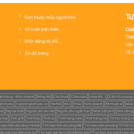
Tư
Bạn thuộc mẫu người nào
An toàn bản thân
Chă
Thời
Môn đăng hộ đối
Văn
Vũ, 
Sơ đồ trang
án hàng - Kinh doanh
Bóng đá
Cho thuê
Chào bán
chạy bộ...)
Căn hộ chung 
tinhyeu
hopdongtinhyeu.vn
Hà Nội
Kho
Khác
Kinh doanh
Kỹ thuật số
Mua 
et
Ngoại thất
Người yêu lâu dài
Người yêu ngắn hạn
Nhà mặt phố
Nhà riêng
g mại
Thế giới
Thể thao
Thời sự
Thời trang nam
Thời trang nữ
Tin tức trong 
 bạn bốn phương Hà Nội
Tìm bạn bốn phương Mỹ
Tìm bạn bốn phương TP Hồ Ch
ạn gái Lao động tự do
Tìm bạn gái làm nghề Buôn bán
Tìm bạn gái nghề Làm đẹ