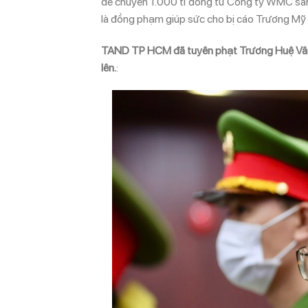
để chuyển 1.000 tỉ đồng từ Công ty WMC sang
là đồng phạm giúp sức cho bị cáo Trương Mỹ L
TAND TP HCM đã tuyên phạt Trương Huệ Vân 5 
lên.
: