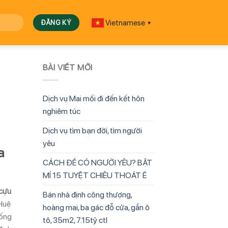
Vietnamese
▼
BÀI VIẾT MỚI
Dịch vụ Mai mối đi đến kết hôn
nghiêm túc
Dịch vụ tìm bạn đời, tìm người
yêu
a
CÁCH ĐỂ CÓ NGƯỜI YÊU? BẬT
MÍ 15 TUYỆT CHIÊU THOÁT Ế
 cựu
Bán nhà định công thượng,
 Huệ
hoàng mai, ba gác đỗ cửa, gần ô
hống
tô, 35m2, 7.15tỷ ctl