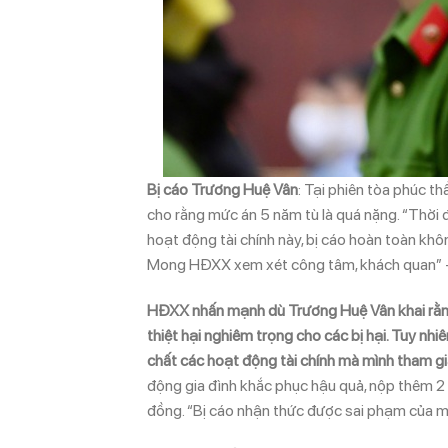
Bị cáo Trương Huệ Vân
: Tại phiên tòa phúc 
cho rằng mức án 5 năm tù là quá nặng. “Thời 
hoạt động tài chính này, bị cáo hoàn toàn khôn
Mong HĐXX xem xét công tâm, khách quan” – 
HĐXX nhấn mạnh dù Trương Huệ Vân khai rằng 
thiệt hại nghiêm trọng cho các bị hại. Tuy nh
chất các hoạt động tài chính mà mình tham gi
động gia đình khắc phục hậu quả, nộp thêm 2 t
đồng. “Bị cáo nhận thức được sai phạm của mìn