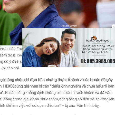
Advertisement
thẩm, bị cáo Trương Huệ Vân bày tỏ mong muốn được giảm nhẹ hình ph
điểm đó bị cáo mới bước chân vào nghề, còn non trẻ, không hiểu rõ v
g có ý định chiếm đoạt, không nhận chỉ đạo từ ai liên quan đến việc 
bị cáo nói.
không nhận chỉ đạo từ ai nhưng thực tế hành vi của bị cáo đã gây
iên, HĐXX cũng ghi nhận bị cáo “thiếu kinh nghiệm và chưa hiểu rõ bản
a”.
: Bị cáo cũng khẳng định không trốn tránh trách nhiệm và đã vận
ỉ đồng trong giai đoạn phúc thẩm, nâng tổng số tiền bồi thường lên 
h khi làm việc với cơ quan điều tra” – bị cáo Vân trình bày.