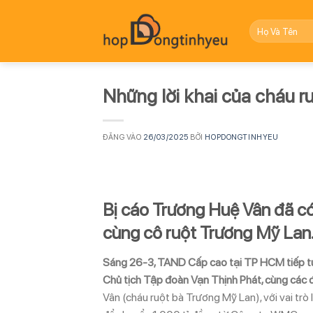
Bỏ
qua
nội
dung
Những lời khai của cháu r
ĐĂNG VÀO
26/03/2025
BỞI
HOPDONGTINHYEU
Bị cáo Trương Huệ Vân đã có 
cùng cô ruột Trương Mỹ Lan
Sáng 26-3, TAND Cấp cao tại TP HCM tiếp tục
Chủ tịch Tập đoàn Vạn Thịnh Phát, cùng các
Vân (cháu ruột bà Trương Mỹ Lan), với vai t