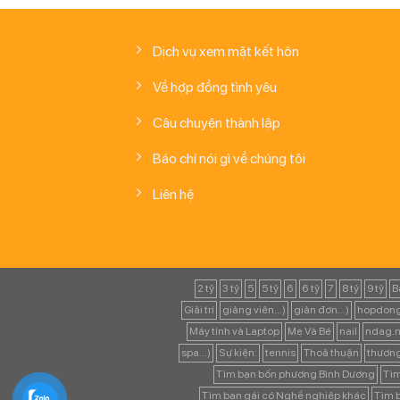
Dịch vụ xem mặt kết hôn
Về hợp đồng tình yêu
Câu chuyện thành lập
Báo chí nói gì về chúng tôi
Liên hệ
2 tỷ
3 tỷ
5
5 tỷ
6
6 tỷ
7
8 tỷ
9 tỷ
B
Giải trí
giảng viên...)
giản đơn...)
hopdong
Máy tính và Laptop
Mẹ Và Bé
nail
ndag.n
spa...)
Sự kiện:
tennis
Thoả thuận
thươn
Tìm bạn bốn phương Bình Dương
Tìm
Tìm bạn gái có Nghề nghiệp khác
Tìm b