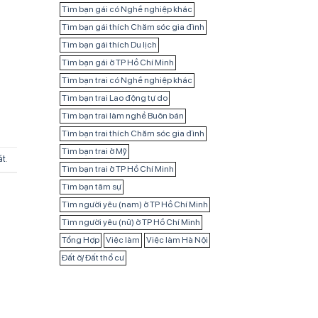
Tìm bạn gái có Nghề nghiệp khác
Tìm bạn gái thích Chăm sóc gia đình
Tìm bạn gái thích Du lịch
Tìm bạn gái ở TP Hồ Chí Minh
Tìm bạn trai có Nghề nghiệp khác
Tìm bạn trai Lao động tự do
Tìm bạn trai làm nghề Buôn bán
Tìm bạn trai thích Chăm sóc gia đình
Tìm bạn trai ở Mỹ
át
.
Tìm bạn trai ở TP Hồ Chí Minh
Tìm bạn tâm sự
Tìm người yêu (nam) ở TP Hồ Chí Minh
Tìm người yêu (nữ) ở TP Hồ Chí Minh
Tổng Hợp
Việc làm
Việc làm Hà Nội
Đất ở/ Đất thổ cư