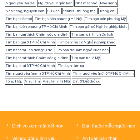
Người yêu lâu dài
Người yêu ngắn hạn
Nhà mặt phố
Nhà riêng
Nhà riêng/ nguyên căn
Sự kiện:
tennis
thương mại
Trang chủ
Tìm bạn bè mới
Tìm bạn bốn phương Hà Nội
Tìm bạn bốn phương Mỹ
Tìm bạn bốn phương TP Hồ Chí Minh
Tìm bạn gái có Nghề nghiệp khác
Tìm bạn gái thích Chăm sóc gia đình
Tìm bạn gái thích Du lịch
Tìm bạn gái ở TP Hồ Chí Minh
Tìm bạn trai có Nghề nghiệp khác
Tìm bạn trai Lao động tự do
Tìm bạn trai làm nghề Buôn bán
Tìm bạn trai thích Chăm sóc gia đình
Tìm bạn trai ở Mỹ
Tìm bạn trai ở TP Hồ Chí Minh
Tìm bạn tâm sự
Tìm người yêu (nam) ở TP Hồ Chí Minh
Tìm người yêu (nữ) ở TP Hồ Chí Minh
Tổng Hợp
Việc làm
Việc làm Hà Nội
Đất ở/ Đất thổ cư
Dịch vụ xem mặt kết hôn
Bạn thuộc mẫu người nào
Về hợp đồng tình yêu
An toàn bản thân