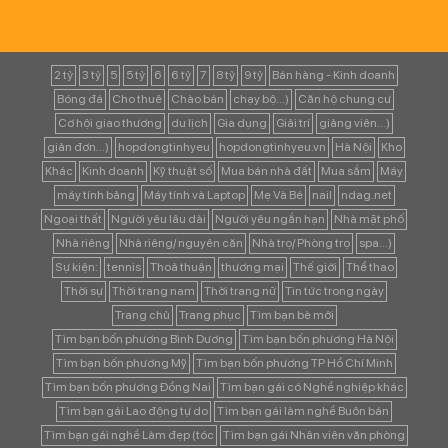
2 tỷ
3 tỷ
5
5 tỷ
6
6 tỷ
7
8 tỷ
9 tỷ
Bán hàng - Kinh doanh
Bóng đá
Cho thuê
Chào bán
chạy bộ...)
Căn hộ chung cư
Cơ hội giao thương
du lịch
Gia dụng
Giải trí
giảng viên...)
giản đơn...)
hopdongtinhyeu
hopdongtinhyeu.vn
Hà Nội
Kho
Khác
Kinh doanh
Kỹ thuật số
Mua bán nhà đất
Mua sắm
Máy
máy tính bảng
Máy tính và Laptop
Mẹ Và Bé
nail
ndag.net
Ngoại thất
Người yêu lâu dài
Người yêu ngắn hạn
Nhà mặt phố
Nhà riêng
Nhà riêng/ nguyên căn
Nhà trọ/ Phòng trọ
spa...)
Sự kiện:
tennis
Thoả thuận
thương mại
Thế giới
Thể thao
Thời sự
Thời trang nam
Thời trang nữ
Tin tức trong ngày
Trang chủ
Trang phục
Tìm bạn bè mới
Tìm bạn bốn phương Bình Dương
Tìm bạn bốn phương Hà Nội
Tìm bạn bốn phương Mỹ
Tìm bạn bốn phương TP Hồ Chí Minh
Tìm bạn bốn phương Đồng Nai
Tìm bạn gái có Nghề nghiệp khác
Tìm bạn gái Lao động tự do
Tìm bạn gái làm nghề Buôn bán
Tìm bạn gái nghề Làm đẹp (tóc
Tìm bạn gái Nhân viên văn phòng