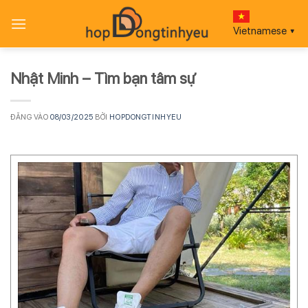
Bỏ
qua
Vietnamese
▼
nội
dung
Nhật Minh – Tìm bạn tâm sự
ĐĂNG VÀO
08/03/2025
BỞI
HOPDONGTINHYEU