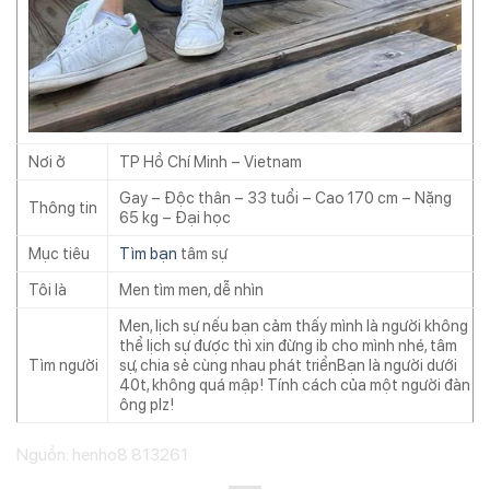
Nơi ở
TP Hồ Chí Minh – Vietnam
Gay – Độc thân – 33 tuổi – Cao 170 cm – Nặng
Thông tin
65 kg – Đại học
Mục tiêu
Tìm bạn
tâm sự
Tôi là
Men tìm men, dễ nhìn
Men, lịch sự nếu bạn cảm thấy mình là người không
thể lịch sự được thì xin đừng ib cho mình nhé, tâm
Tìm người
sự, chia sẻ cùng nhau phát triểnBạn là người dưới
40t, không quá mập! Tính cách của một người đàn
ông plz!
Nguồn: henho8 813261