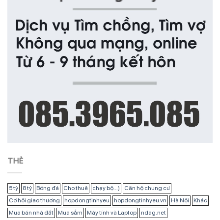
THẺ
5 tỷ
8 tỷ
Bóng đá
Cho thuê
chạy bộ...)
Căn hộ chung cư
Cơ hội giao thương
hopdongtinhyeu
hopdongtinhyeu.vn
Hà Nội
Khác
Mua bán nhà đất
Mua sắm
Máy tính và Laptop
ndag.net