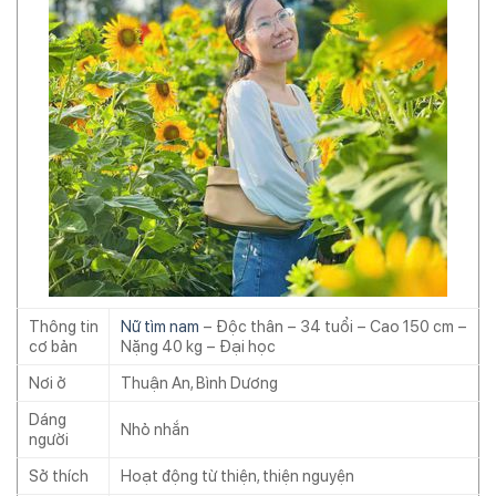
Thông tin
Nữ tìm nam
– Độc thân – 34 tuổi – Cao 150 cm –
cơ bản
Nặng 40 kg – Đại học
Nơi ở
Thuận An, Bình Dương
Dáng
Nhỏ nhắn
người
Sở thích
Hoạt động từ thiện, thiện nguyện