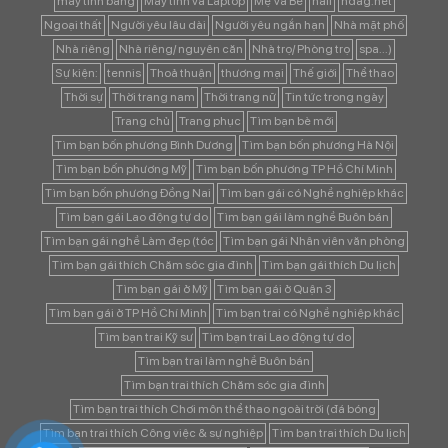
máy tính bảng
Máy tính và Laptop
Mẹ Và Bé
nail
ndag.net
Ngoại thất
Người yêu lâu dài
Người yêu ngắn hạn
Nhà mặt phố
Nhà riêng
Nhà riêng/ nguyên căn
Nhà trọ/ Phòng trọ
spa...)
Sự kiện:
tennis
Thoả thuận
thương mại
Thế giới
Thể thao
Thời sự
Thời trang nam
Thời trang nữ
Tin tức trong ngày
Trang chủ
Trang phục
Tìm bạn bè mới
Tìm bạn bốn phương Bình Dương
Tìm bạn bốn phương Hà Nội
Tìm bạn bốn phương Mỹ
Tìm bạn bốn phương TP Hồ Chí Minh
Tìm bạn bốn phương Đồng Nai
Tìm bạn gái có Nghề nghiệp khác
Tìm bạn gái Lao động tự do
Tìm bạn gái làm nghề Buôn bán
Tìm bạn gái nghề Làm đẹp (tóc
Tìm bạn gái Nhân viên văn phòng
Tìm bạn gái thích Chăm sóc gia đình
Tìm bạn gái thích Du lịch
Tìm bạn gái ở Mỹ
Tìm bạn gái ở Quận 3
Tìm bạn gái ở TP Hồ Chí Minh
Tìm bạn trai có Nghề nghiệp khác
Tìm bạn trai Kỹ sư
Tìm bạn trai Lao động tự do
Tìm bạn trai làm nghề Buôn bán
Tìm bạn trai thích Chăm sóc gia đình
Tìm bạn trai thích Chơi môn thể thao ngoài trời (đá bóng
Tìm bạn trai thích Công việc & sự nghiệp
Tìm bạn trai thích Du lịch