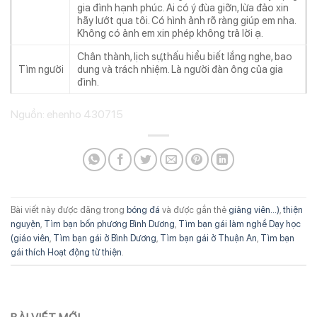
gia đình hạnh phúc. Ai có ý đùa giỡn, lừa đảo xin
hãy lướt qua tôi. Có hình ảnh rõ ràng giúp em nha.
Không có ảnh em xin phép không trả lời ạ.
Chân thành, lịch sự,thấu hiểu biết lắng nghe, bao
Tìm người
dung và trách nhiệm. Là người đàn ông của gia
đình.
Nguồn: ehenho 430715
Bài viết này được đăng trong
bóng đá
và được gắn thẻ
giảng viên...)
,
thiện
nguyện
,
Tìm bạn bốn phương Bình Dương
,
Tìm bạn gái làm nghề Dạy học
(giáo viên
,
Tìm bạn gái ở Bình Dương
,
Tìm bạn gái ở Thuận An
,
Tìm bạn
gái thích Hoạt động từ thiện
.