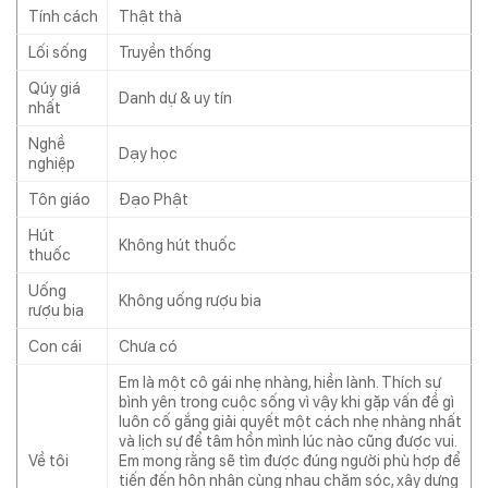
Tính cách
Thật thà
Lối sống
Truyền thống
Qúy giá
Danh dự & uy tín
nhất
Nghề
Dạy học
nghiệp
Tôn giáo
Đạo Phật
Hút
Không hút thuốc
thuốc
Uống
Không uống rượu bia
rượu bia
Con cái
Chưa có
Em là một cô gái nhẹ nhàng, hiền lành. Thích sự
bình yên trong cuộc sống vì vậy khi gặp vấn đề gì
luôn cố gắng giải quyết một cách nhẹ nhàng nhất
và lịch sự để tâm hồn mình lúc nào cũng được vui.
Về tôi
Em mong rằng sẽ tìm được đúng người phù hợp để
tiến đến hôn nhân cùng nhau chăm sóc, xây dựng