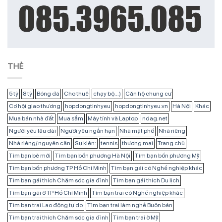
THẺ
5 tỷ
8 tỷ
Bóng đá
Cho thuê
chạy bộ...)
Căn hộ chung cư
Cơ hội giao thương
hopdongtinhyeu
hopdongtinhyeu.vn
Hà Nội
Khác
Mua bán nhà đất
Mua sắm
Máy tính và Laptop
ndag.net
Người yêu lâu dài
Người yêu ngắn hạn
Nhà mặt phố
Nhà riêng
Nhà riêng/ nguyên căn
Sự kiện:
tennis
thương mại
Trang chủ
Tìm bạn bè mới
Tìm bạn bốn phương Hà Nội
Tìm bạn bốn phương Mỹ
Tìm bạn bốn phương TP Hồ Chí Minh
Tìm bạn gái có Nghề nghiệp khác
Tìm bạn gái thích Chăm sóc gia đình
Tìm bạn gái thích Du lịch
Tìm bạn gái ở TP Hồ Chí Minh
Tìm bạn trai có Nghề nghiệp khác
Tìm bạn trai Lao động tự do
Tìm bạn trai làm nghề Buôn bán
Tìm bạn trai thích Chăm sóc gia đình
Tìm bạn trai ở Mỹ