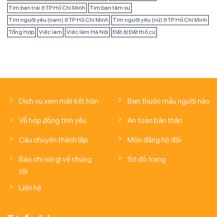
Tìm bạn trai ở TP Hồ Chí Minh
Tìm bạn tâm sự
Tìm người yêu (nam) ở TP Hồ Chí Minh
Tìm người yêu (nữ) ở TP Hồ Chí Minh
Tổng Hợp
Việc làm
Việc làm Hà Nội
Đất ở/ Đất thổ cư
Dịch vụ xem mặt kết hôn
Bạn thuộc mẫu người nào
Về hợp đồng tình yêu
An toàn bản thân
Câu chuyện thành lập
Môn đăng hộ đối
Báo chí nói gì về chúng
Sơ đồ trang
tôi
Liên hệ