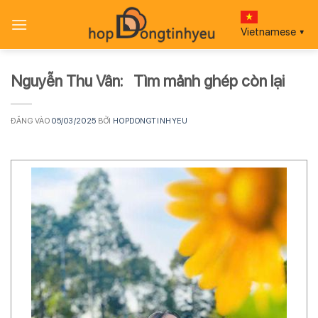
Bỏ
qua
Vietnamese
▼
nội
dung
Nguyễn Thu Vân: Tìm mảnh ghép còn lại
ĐĂNG VÀO
05/03/2025
BỞI
HOPDONGTINHYEU