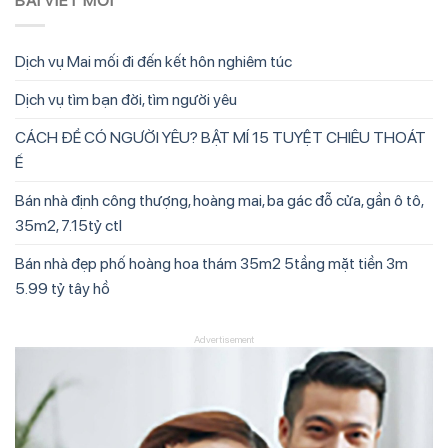
BÀI VIẾT MỚI
Dịch vụ Mai mối đi đến kết hôn nghiêm túc
Dịch vụ tìm bạn đời, tìm người yêu
CÁCH ĐỂ CÓ NGƯỜI YÊU? BẬT MÍ 15 TUYỆT CHIÊU THOÁT
Ế
Bán nhà định công thượng, hoàng mai, ba gác đỗ cửa, gần ô tô,
35m2, 7.15tỷ ctl
Bán nhà đẹp phố hoàng hoa thám 35m2 5tầng mặt tiền 3m
5.99 tỷ tây hồ
Advertisement