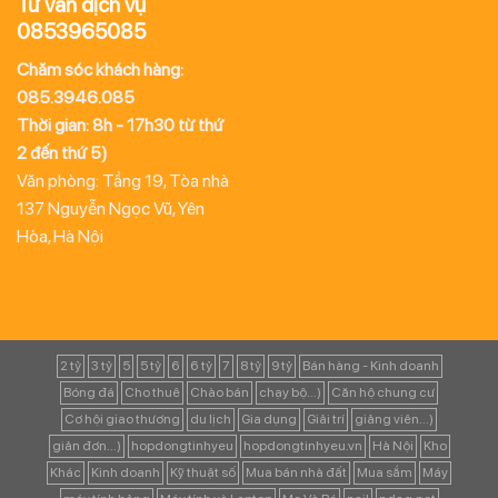
Tư vấn dịch vụ
0853965085
Chăm sóc khách hàng:
085.3946.085
Thời gian: 8h - 17h30 từ thứ
2 đến thứ 5)
Văn phòng: Tầng 19, Tòa nhà
137 Nguyễn Ngọc Vũ, Yên
Hòa, Hà Nội
2 tỷ
3 tỷ
5
5 tỷ
6
6 tỷ
7
8 tỷ
9 tỷ
Bán hàng - Kinh doanh
Bóng đá
Cho thuê
Chào bán
chạy bộ...)
Căn hộ chung cư
Cơ hội giao thương
du lịch
Gia dụng
Giải trí
giảng viên...)
giản đơn...)
hopdongtinhyeu
hopdongtinhyeu.vn
Hà Nội
Kho
Khác
Kinh doanh
Kỹ thuật số
Mua bán nhà đất
Mua sắm
Máy