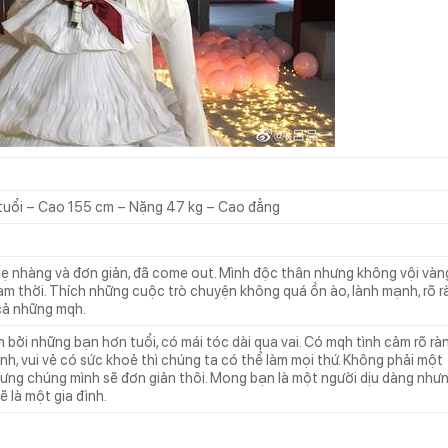
 tuổi – Cao 155 cm – Nặng 47 kg – Cao đẳng
nhẹ nhàng và đơn giản, đã come out. Mình độc thân nhưng không vội vàn
tạm thời. Thích những cuộc trò chuyện không quá ồn ào, lành mạnh, rõ r
cả những mqh.
n bởi những bạn hơn tuổi, có mái tóc dài qua vai. Có mqh tình cảm rõ rà
h, vui vẻ có sức khoẻ thì chúng ta có thể làm mọi thứ. Không phải một
ng chúng mình sẽ đơn giản thôi. Mong bạn là một người dịu dàng như
ẽ là một gia đình.