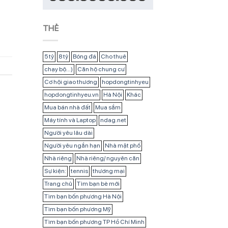
THẺ
5 tỷ
8 tỷ
Bóng đá
Cho thuê
chạy bộ...)
Căn hộ chung cư
Cơ hội giao thương
hopdongtinhyeu
hopdongtinhyeu.vn
Hà Nội
Khác
Mua bán nhà đất
Mua sắm
Máy tính và Laptop
ndag.net
Người yêu lâu dài
Người yêu ngắn hạn
Nhà mặt phố
Nhà riêng
Nhà riêng/ nguyên căn
Sự kiện:
tennis
thương mại
Trang chủ
Tìm bạn bè mới
Tìm bạn bốn phương Hà Nội
Tìm bạn bốn phương Mỹ
Tìm bạn bốn phương TP Hồ Chí Minh