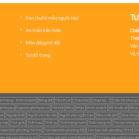
Tư
Bạn thuộc mẫu người nào
An toàn bản thân
Chă
Thời
Môn đăng hộ đối
Văn
Vũ, 
Sơ đồ trang
án hàng - Kinh doanh
Bóng đá
Cho thuê
Chào bán
chạy bộ...)
Căn hộ chung 
tinhyeu
hopdongtinhyeu.vn
Hà Nội
Kho
Khác
Kinh doanh
Kỹ thuật số
Mua 
et
Ngoại thất
Người yêu lâu dài
Người yêu ngắn hạn
Nhà mặt phố
Nhà riêng
g mại
Thế giới
Thể thao
Thời sự
Thời trang nam
Thời trang nữ
Tin tức trong 
 bạn bốn phương Hà Nội
Tìm bạn bốn phương Mỹ
Tìm bạn bốn phương TP Hồ Ch
ạn gái Lao động tự do
Tìm bạn gái làm nghề Buôn bán
Tìm bạn gái nghề Làm đẹ