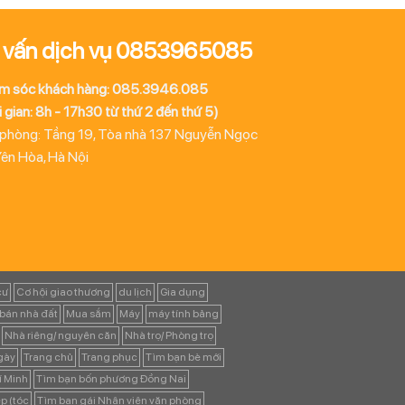
 vấn dịch vụ 0853965085
m sóc khách hàng: 085.3946.085
 gian: 8h - 17h30 từ thứ 2 đến thứ 5)
 phòng: Tầng 19, Tòa nhà 137 Nguyễn Ngọc
Yên Hòa, Hà Nội
cư
Cơ hội giao thương
du lịch
Gia dụng
bán nhà đất
Mua sắm
Máy
máy tính bảng
Nhà riêng/ nguyên căn
Nhà trọ/ Phòng trọ
ngày
Trang chủ
Trang phục
Tìm bạn bè mới
í Minh
Tìm bạn bốn phương Đồng Nai
p (tóc
Tìm bạn gái Nhân viên văn phòng