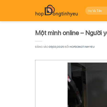
Bỏ
qua
nội
dung
Một mình online – Người y
ĐĂNG VÀO
05/03/2025
BỞI
HOPDONGTINHYEU