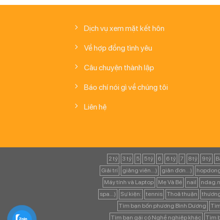
Dịch vụ xem mặt kết hôn
Về hợp đồng tình yêu
Câu chuyện thành lập
Báo chí nói gì về chúng tôi
Liên hệ
2 tỷ
3 tỷ
5
5 tỷ
6
6 tỷ
7
8 tỷ
9 tỷ
B
Giải trí
giảng viên...)
giản đơn...)
hopdong
Máy tính và Laptop
Mẹ Và Bé
nail
ndag.n
spa...)
Sự kiện:
tennis
Thoả thuận
thươn
Tìm bạn bốn phương Bình Dương
Tìm
Tìm bạn gái có Nghề nghiệp khác
Tìm b