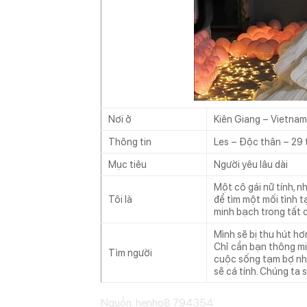
Nơi ở
Kiên Giang – Vietnam
Thông tin
Les – Độc thân – 29
Mục tiêu
Người yêu lâu dài
Một cô gái nữ tính, 
Tôi là
để tìm một mối tình 
minh bạch trong tất 
Mình sẽ bị thu hút hơ
Chỉ cần bạn thông min
Tìm người
cuộc sống tạm bợ như
sẽ cá tính. Chúng ta s
Nguồn: henho8 794354