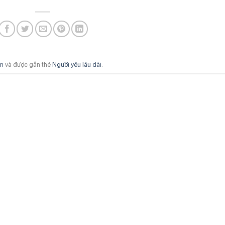
ân
và được gắn thẻ
Người yêu lâu dài
.