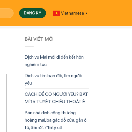
Vietnamese
▼
BÀI VIẾT MỚI
Dịch vụ Mai mối đi đến kết hôn
nghiêm túc
Dịch vụ tìm bạn đời, tìm người
yêu
CÁCH ĐỂ CÓ NGƯỜI YÊU? BẬT
MÍ 15 TUYỆT CHIÊU THOÁT Ế
Bán nhà định công thượng,
hoàng mai, ba gác đỗ cửa, gần ô
tô, 35m2, 7.15tỷ ctl