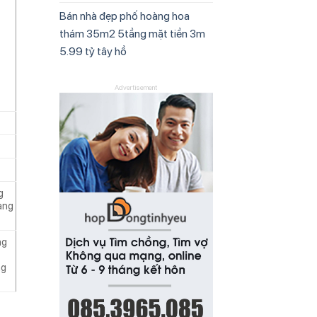
Bán nhà đẹp phố hoàng hoa
thám 35m2 5tầng mặt tiền 3m
5.99 tỷ tây hồ
Advertisement
g
àng
ng
ng