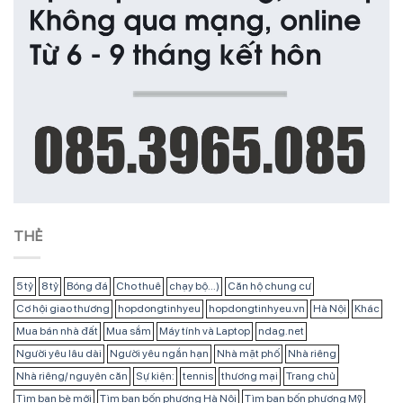
THẺ
5 tỷ
8 tỷ
Bóng đá
Cho thuê
chạy bộ...)
Căn hộ chung cư
Cơ hội giao thương
hopdongtinhyeu
hopdongtinhyeu.vn
Hà Nội
Khác
Mua bán nhà đất
Mua sắm
Máy tính và Laptop
ndag.net
Người yêu lâu dài
Người yêu ngắn hạn
Nhà mặt phố
Nhà riêng
Nhà riêng/ nguyên căn
Sự kiện:
tennis
thương mại
Trang chủ
Tìm bạn bè mới
Tìm bạn bốn phương Hà Nội
Tìm bạn bốn phương Mỹ