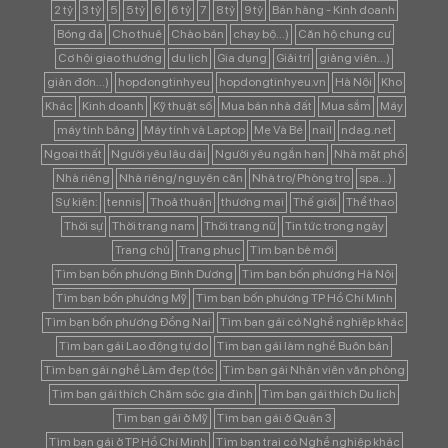
2 tỷ
3 tỷ
5
5 tỷ
6
6 tỷ
7
8 tỷ
9 tỷ
Bán hàng - Kinh doanh
Bóng đá
Cho thuê
Chào bán
chạy bộ...)
Căn hộ chung cư
Cơ hội giao thương
du lịch
Gia dụng
Giải trí
giảng viên...)
giản đơn...)
hopdongtinhyeu
hopdongtinhyeu.vn
Hà Nội
Kho
Khác
Kinh doanh
Kỹ thuật số
Mua bán nhà đất
Mua sắm
Máy
máy tính bảng
Máy tính và Laptop
Mẹ Và Bé
nail
ndag.net
Ngoại thất
Người yêu lâu dài
Người yêu ngắn hạn
Nhà mặt phố
Nhà riêng
Nhà riêng/ nguyên căn
Nhà trọ/ Phòng trọ
spa...)
Sự kiện:
tennis
Thoả thuận
thương mại
Thế giới
Thể thao
Thời sự
Thời trang nam
Thời trang nữ
Tin tức trong ngày
Trang chủ
Trang phục
Tìm bạn bè mới
Tìm bạn bốn phương Bình Dương
Tìm bạn bốn phương Hà Nội
Tìm bạn bốn phương Mỹ
Tìm bạn bốn phương TP Hồ Chí Minh
Tìm bạn bốn phương Đồng Nai
Tìm bạn gái có Nghề nghiệp khác
Tìm bạn gái Lao động tự do
Tìm bạn gái làm nghề Buôn bán
Tìm bạn gái nghề Làm đẹp (tóc
Tìm bạn gái Nhân viên văn phòng
Tìm bạn gái thích Chăm sóc gia đình
Tìm bạn gái thích Du lịch
Tìm bạn gái ở Mỹ
Tìm bạn gái ở Quận 3
Tìm bạn gái ở TP Hồ Chí Minh
Tìm bạn trai có Nghề nghiệp khác