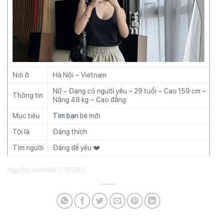
Nơi ở
Hà Nội – Vietnam
Nữ – Đang có người yêu – 29 tuổi – Cao 159 cm –
Thông tin
Nặng 48 kg – Cao đẳng
Mục tiêu
Tìm bạn
bè mới
Tôi là
Đáng thích
Tìm người
Đáng để yêu ❤️
Nguồn: henho8 776385