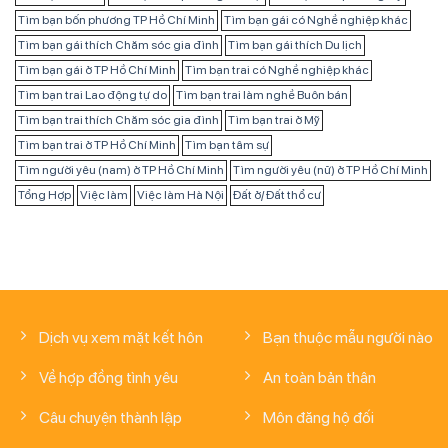
Tìm bạn bốn phương TP Hồ Chí Minh
Tìm bạn gái có Nghề nghiệp khác
Tìm bạn gái thích Chăm sóc gia đình
Tìm bạn gái thích Du lịch
Tìm bạn gái ở TP Hồ Chí Minh
Tìm bạn trai có Nghề nghiệp khác
Tìm bạn trai Lao động tự do
Tìm bạn trai làm nghề Buôn bán
Tìm bạn trai thích Chăm sóc gia đình
Tìm bạn trai ở Mỹ
Tìm bạn trai ở TP Hồ Chí Minh
Tìm bạn tâm sự
Tìm người yêu (nam) ở TP Hồ Chí Minh
Tìm người yêu (nữ) ở TP Hồ Chí Minh
Tổng Hợp
Việc làm
Việc làm Hà Nội
Đất ở/ Đất thổ cư
Dịch vụ xem mặt kết hôn
Bạn thuộc mẫu người nào
Về hợp đồng tình yêu
An toàn bản thân
Câu chuyện thành lập
Môn đăng hộ đối