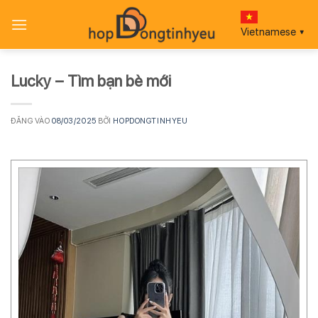
Bỏ
qua
Vietnamese
▼
nội
dung
Lucky – Tìm bạn bè mới
ĐĂNG VÀO
08/03/2025
BỞI
HOPDONGTINHYEU