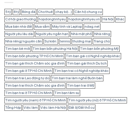
5 tỷ
8 tỷ
Bóng đá
Cho thuê
chạy bộ...)
Căn hộ chung cư
Cơ hội giao thương
hopdongtinhyeu
hopdongtinhyeu.vn
Hà Nội
Khác
Mua bán nhà đất
Mua sắm
Máy tính và Laptop
ndag.net
Người yêu lâu dài
Người yêu ngắn hạn
Nhà mặt phố
Nhà riêng
Nhà riêng/ nguyên căn
Sự kiện:
tennis
thương mại
Trang chủ
Tìm bạn bè mới
Tìm bạn bốn phương Hà Nội
Tìm bạn bốn phương Mỹ
Tìm bạn bốn phương TP Hồ Chí Minh
Tìm bạn gái có Nghề nghiệp khác
Tìm bạn gái thích Chăm sóc gia đình
Tìm bạn gái thích Du lịch
Tìm bạn gái ở TP Hồ Chí Minh
Tìm bạn trai có Nghề nghiệp khác
Tìm bạn trai Lao động tự do
Tìm bạn trai làm nghề Buôn bán
Tìm bạn trai thích Chăm sóc gia đình
Tìm bạn trai ở Mỹ
Tìm bạn trai ở TP Hồ Chí Minh
Tìm bạn tâm sự
Tìm người yêu (nam) ở TP Hồ Chí Minh
Tìm người yêu (nữ) ở TP Hồ Chí Minh
Tổng Hợp
Việc làm
Việc làm Hà Nội
Đất ở/ Đất thổ cư