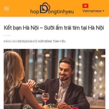
Bỏ
qua
Vietnamese
▼
nội
dung
Kết bạn Hà Nội – Sưởi ấm trái tim tại Hà Nội
ĐĂNG VÀO
05/10/2024
BỞI
HỢP ĐỒNG TÌNH YÊU