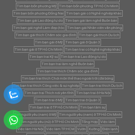
Tìm bạn bốn phương Mỹ
Tìm bạn bốn phương TP Hồ Chí Minh
Tìm bạn bốn phương Đồng Nai
Tìm bạn gái có Nghề nghiệp khác
Tìm bạn gái Lao động tự do
Tìm bạn gái làm nghề Buôn bán
Tìm bạn gái nghề Làm đẹp (tóc
Tìm bạn gái Nhân viên văn phòng
Tìm bạn gái thích Chăm sóc gia đình
Tìm bạn gái thích Du lịch
Tìm bạn gái ở Mỹ
Tìm bạn gái ở Quận 3
Tìm bạn gái ở TP Hồ Chí Minh
Tìm bạn trai có Nghề nghiệp khác
Tìm bạn trai Kỹ sư
Tìm bạn trai Lao động tự do
Tìm bạn trai làm nghề Buôn bán
Tìm bạn trai thích Chăm sóc gia đình
Tìm bạn trai thích Chơi môn thể thao ngoài trời (đá bóng
Tìm bạn trai thích Công việc & sự nghiệp
Tìm bạn trai thích Du lịch
Tìm bạn trai Thích nơi yên tĩnh
Tìm bạn trai ở Hà Nội
Tìm bạn trai ở Mỹ
Tìm bạn trai ở Quận 3
Tìm bạn trai ở TP Hồ Chí Minh
Tìm bạn tâm sự
Tìm người yêu (nam) ở Mỹ
Tìm người yêu (nam) ở TP Hồ Chí Minh
Tìm người yêu (nữ) ở TP Hồ Chí Minh
Tổng Hợp
Việc làm
Việc làm Hà Nội
Việc làm TP.HCM
Vườn
Xưởng
Điện lạnh