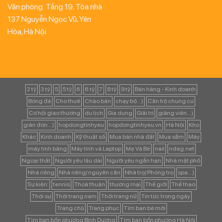
Văn phòng: Tầng 19, Tòa nhà
137 Nguyễn Ngọc Vũ, Yên
Hòa, Hà Nội
2 tỷ
3 tỷ
5
5 tỷ
6
6 tỷ
7
8 tỷ
9 tỷ
Bán hàng - Kinh doanh
Bóng đá
Cho thuê
Chào bán
chạy bộ...)
Căn hộ chung cư
Cơ hội giao thương
du lịch
Gia dụng
Giải trí
giảng viên...)
giản đơn...)
hopdongtinhyeu
hopdongtinhyeu.vn
Hà Nội
Kho
Khác
Kinh doanh
Kỹ thuật số
Mua bán nhà đất
Mua sắm
Máy
máy tính bảng
Máy tính và Laptop
Mẹ Và Bé
nail
ndag.net
Ngoại thất
Người yêu lâu dài
Người yêu ngắn hạn
Nhà mặt phố
Nhà riêng
Nhà riêng/ nguyên căn
Nhà trọ/ Phòng trọ
spa...)
Sự kiện:
tennis
Thoả thuận
thương mại
Thế giới
Thể thao
Thời sự
Thời trang nam
Thời trang nữ
Tin tức trong ngày
Trang chủ
Trang phục
Tìm bạn bè mới
Tìm bạn bốn phương Bình Dương
Tìm bạn bốn phương Hà Nội