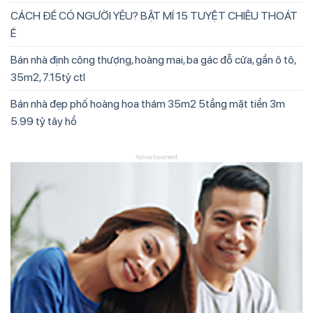
CÁCH ĐỂ CÓ NGƯỜI YÊU? BẬT MÍ 15 TUYỆT CHIÊU THOÁT
Ế
Bán nhà định công thượng, hoàng mai, ba gác đỗ cửa, gần ô tô,
35m2, 7.15tỷ ctl
Bán nhà đẹp phố hoàng hoa thám 35m2 5tầng mặt tiền 3m
5.99 tỷ tây hồ
Advertisement