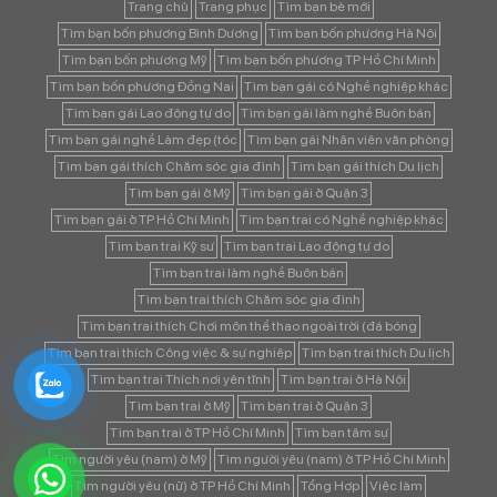
Trang chủ
Trang phục
Tìm bạn bè mới
Tìm bạn bốn phương Bình Dương
Tìm bạn bốn phương Hà Nội
Tìm bạn bốn phương Mỹ
Tìm bạn bốn phương TP Hồ Chí Minh
Tìm bạn bốn phương Đồng Nai
Tìm bạn gái có Nghề nghiệp khác
Tìm bạn gái Lao động tự do
Tìm bạn gái làm nghề Buôn bán
Tìm bạn gái nghề Làm đẹp (tóc
Tìm bạn gái Nhân viên văn phòng
Tìm bạn gái thích Chăm sóc gia đình
Tìm bạn gái thích Du lịch
Tìm bạn gái ở Mỹ
Tìm bạn gái ở Quận 3
Tìm bạn gái ở TP Hồ Chí Minh
Tìm bạn trai có Nghề nghiệp khác
Tìm bạn trai Kỹ sư
Tìm bạn trai Lao động tự do
Tìm bạn trai làm nghề Buôn bán
Tìm bạn trai thích Chăm sóc gia đình
Tìm bạn trai thích Chơi môn thể thao ngoài trời (đá bóng
Tìm bạn trai thích Công việc & sự nghiệp
Tìm bạn trai thích Du lịch
Tìm bạn trai Thích nơi yên tĩnh
Tìm bạn trai ở Hà Nội
Tìm bạn trai ở Mỹ
Tìm bạn trai ở Quận 3
Tìm bạn trai ở TP Hồ Chí Minh
Tìm bạn tâm sự
Tìm người yêu (nam) ở Mỹ
Tìm người yêu (nam) ở TP Hồ Chí Minh
Tìm người yêu (nữ) ở TP Hồ Chí Minh
Tổng Hợp
Việc làm