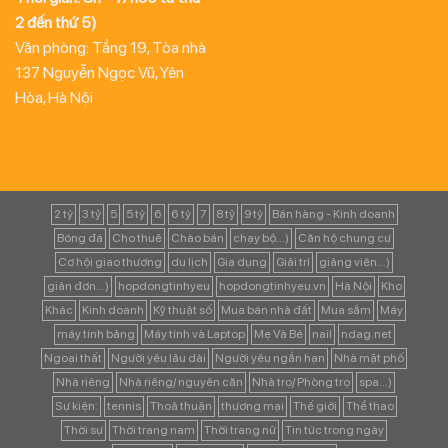
2 đến thứ 5)
Văn phòng: Tầng 19, Tòa nhà
137 Nguyễn Ngọc Vũ, Yên
Hòa, Hà Nội
2 tỷ
3 tỷ
5
5 tỷ
6
6 tỷ
7
8 tỷ
9 tỷ
Bán hàng - Kinh doanh
Bóng đá
Cho thuê
Chào bán
chạy bộ...)
Căn hộ chung cư
Cơ hội giao thương
du lịch
Gia dụng
Giải trí
giảng viên...)
giản đơn...)
hopdongtinhyeu
hopdongtinhyeu.vn
Hà Nội
Kho
Khác
Kinh doanh
Kỹ thuật số
Mua bán nhà đất
Mua sắm
Máy
máy tính bảng
Máy tính và Laptop
Mẹ Và Bé
nail
ndag.net
Ngoại thất
Người yêu lâu dài
Người yêu ngắn hạn
Nhà mặt phố
Nhà riêng
Nhà riêng/ nguyên căn
Nhà trọ/ Phòng trọ
spa...)
Sự kiện:
tennis
Thoả thuận
thương mại
Thế giới
Thể thao
Thời sự
Thời trang nam
Thời trang nữ
Tin tức trong ngày