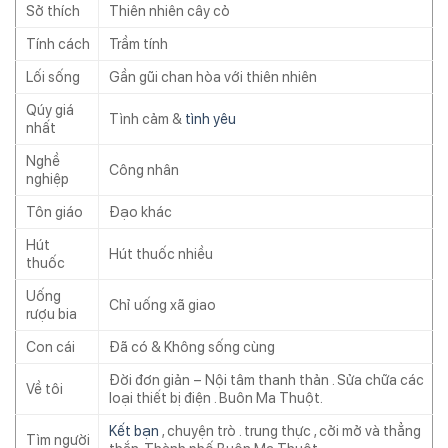
Sở thích
Thiên nhiên cây cỏ
Tính cách
Trầm tính
Lối sống
Gần gũi chan hòa với thiên nhiên
Qúy giá
Tình cảm &
tình yêu
nhất
Nghề
Công nhân
nghiệp
Tôn giáo
Đạo khác
Hút
Hút thuốc nhiều
thuốc
Uống
Chỉ uống xã giao
rượu bia
Con cái
Đã có & Không sống cùng
Đời đơn giản – Nội tâm thanh thản . Sửa chữa các
Về tôi
loại thiết bị điện . Buôn Ma Thuột.
Kết bạn
, chuyện trò . trung thực , cởi mở và thẳng
Tìm người