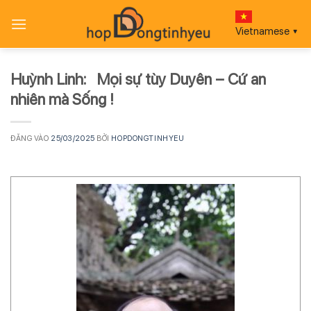
Bỏ
qua
Vietnamese
▼
nội
dung
Huỳnh Linh: Mọi sự tùy Duyên – Cứ an
nhiên mà Sống !
ĐĂNG VÀO
25/03/2025
BỞI
HOPDONGTINHYEU