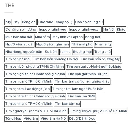
THẺ
5 tỷ
8 tỷ
Bóng đá
Cho thuê
chạy bộ...)
Căn hộ chung cư
Cơ hội giao thương
hopdongtinhyeu
hopdongtinhyeu.vn
Hà Nội
Khác
Mua bán nhà đất
Mua sắm
Máy tính và Laptop
ndag.net
Người yêu lâu dài
Người yêu ngắn hạn
Nhà mặt phố
Nhà riêng
Nhà riêng/ nguyên căn
Sự kiện:
tennis
thương mại
Trang chủ
Tìm bạn bè mới
Tìm bạn bốn phương Hà Nội
Tìm bạn bốn phương Mỹ
Tìm bạn bốn phương TP Hồ Chí Minh
Tìm bạn gái có Nghề nghiệp khác
Tìm bạn gái thích Chăm sóc gia đình
Tìm bạn gái thích Du lịch
Tìm bạn gái ở TP Hồ Chí Minh
Tìm bạn trai có Nghề nghiệp khác
Tìm bạn trai Lao động tự do
Tìm bạn trai làm nghề Buôn bán
Tìm bạn trai thích Chăm sóc gia đình
Tìm bạn trai ở Mỹ
Tìm bạn trai ở TP Hồ Chí Minh
Tìm bạn tâm sự
Tìm người yêu (nam) ở TP Hồ Chí Minh
Tìm người yêu (nữ) ở TP Hồ Chí Minh
Tổng Hợp
Việc làm
Việc làm Hà Nội
Đất ở/ Đất thổ cư