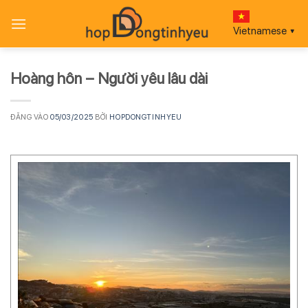
Bỏ
qua
Vietnamese
▼
nội
dung
Hoàng hôn – Người yêu lâu dài
ĐĂNG VÀO
05/03/2025
BỞI
HOPDONGTINHYEU