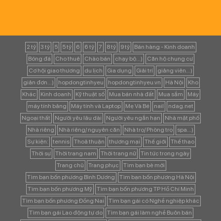
2 tỷ
3 tỷ
5
5 tỷ
6
6 tỷ
7
8 tỷ
9 tỷ
Bán hàng - Kinh doanh
Bóng đá
Cho thuê
Chào bán
chạy bộ...)
Căn hộ chung cư
Cơ hội giao thương
du lịch
Gia dụng
Giải trí
giảng viên...)
giản đơn...)
hopdongtinhyeu
hopdongtinhyeu.vn
Hà Nội
Kho
Khác
Kinh doanh
Kỹ thuật số
Mua bán nhà đất
Mua sắm
Máy
máy tính bảng
Máy tính và Laptop
Mẹ Và Bé
nail
ndag.net
Ngoại thất
Người yêu lâu dài
Người yêu ngắn hạn
Nhà mặt phố
Nhà riêng
Nhà riêng/ nguyên căn
Nhà trọ/ Phòng trọ
spa...)
Sự kiện:
tennis
Thoả thuận
thương mại
Thế giới
Thể thao
Thời sự
Thời trang nam
Thời trang nữ
Tin tức trong ngày
Trang chủ
Trang phục
Tìm bạn bè mới
Tìm bạn bốn phương Bình Dương
Tìm bạn bốn phương Hà Nội
Tìm bạn bốn phương Mỹ
Tìm bạn bốn phương TP Hồ Chí Minh
Tìm bạn bốn phương Đồng Nai
Tìm bạn gái có Nghề nghiệp khác
Tìm bạn gái Lao động tự do
Tìm bạn gái làm nghề Buôn bán