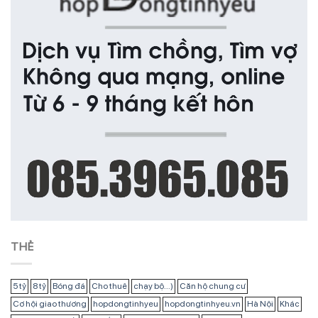
THẺ
5 tỷ
8 tỷ
Bóng đá
Cho thuê
chạy bộ...)
Căn hộ chung cư
Cơ hội giao thương
hopdongtinhyeu
hopdongtinhyeu.vn
Hà Nội
Khác