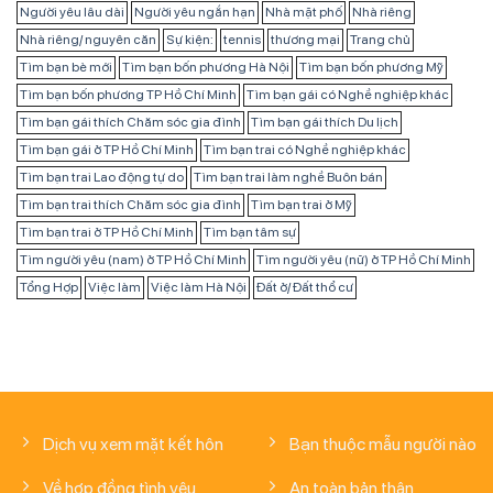
Người yêu lâu dài
Người yêu ngắn hạn
Nhà mặt phố
Nhà riêng
Nhà riêng/ nguyên căn
Sự kiện:
tennis
thương mại
Trang chủ
Tìm bạn bè mới
Tìm bạn bốn phương Hà Nội
Tìm bạn bốn phương Mỹ
Tìm bạn bốn phương TP Hồ Chí Minh
Tìm bạn gái có Nghề nghiệp khác
Tìm bạn gái thích Chăm sóc gia đình
Tìm bạn gái thích Du lịch
Tìm bạn gái ở TP Hồ Chí Minh
Tìm bạn trai có Nghề nghiệp khác
Tìm bạn trai Lao động tự do
Tìm bạn trai làm nghề Buôn bán
Tìm bạn trai thích Chăm sóc gia đình
Tìm bạn trai ở Mỹ
Tìm bạn trai ở TP Hồ Chí Minh
Tìm bạn tâm sự
Tìm người yêu (nam) ở TP Hồ Chí Minh
Tìm người yêu (nữ) ở TP Hồ Chí Minh
Tổng Hợp
Việc làm
Việc làm Hà Nội
Đất ở/ Đất thổ cư
Dịch vụ xem mặt kết hôn
Bạn thuộc mẫu người nào
Về hợp đồng tình yêu
An toàn bản thân