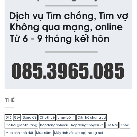
THẺ
5 tỷ
8 tỷ
Bóng đá
Cho thuê
chạy bộ...)
Căn hộ chung cư
Cơ hội giao thương
hopdongtinhyeu
hopdongtinhyeu.vn
Hà Nội
Khác
Mua bán nhà đất
Mua sắm
Máy tính và Laptop
ndag.net