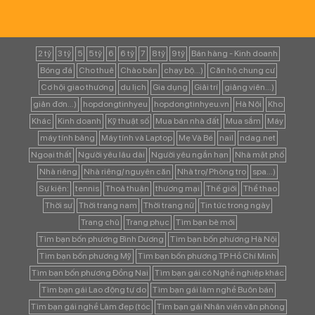
2 tỷ
3 tỷ
5
5 tỷ
6
6 tỷ
7
8 tỷ
9 tỷ
Bán hàng - Kinh doanh
Bóng đá
Cho thuê
Chào bán
chạy bộ...)
Căn hộ chung cư
Cơ hội giao thương
du lịch
Gia dụng
Giải trí
giảng viên...)
giản đơn...)
hopdongtinhyeu
hopdongtinhyeu.vn
Hà Nội
Kho
Khác
Kinh doanh
Kỹ thuật số
Mua bán nhà đất
Mua sắm
Máy
máy tính bảng
Máy tính và Laptop
Mẹ Và Bé
nail
ndag.net
Ngoại thất
Người yêu lâu dài
Người yêu ngắn hạn
Nhà mặt phố
Nhà riêng
Nhà riêng/ nguyên căn
Nhà trọ/ Phòng trọ
spa...)
Sự kiện:
tennis
Thoả thuận
thương mại
Thế giới
Thể thao
Thời sự
Thời trang nam
Thời trang nữ
Tin tức trong ngày
Trang chủ
Trang phục
Tìm bạn bè mới
Tìm bạn bốn phương Bình Dương
Tìm bạn bốn phương Hà Nội
Tìm bạn bốn phương Mỹ
Tìm bạn bốn phương TP Hồ Chí Minh
Tìm bạn bốn phương Đồng Nai
Tìm bạn gái có Nghề nghiệp khác
Tìm bạn gái Lao động tự do
Tìm bạn gái làm nghề Buôn bán
Tìm bạn gái nghề Làm đẹp (tóc
Tìm bạn gái Nhân viên văn phòng