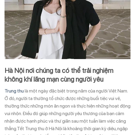
Hà Nội nơi chúng ta có thể trải nghiệm
không khí lãng mạn cùng người yêu
Trung thu
là một ngày đặc biệt trong năm của người Việt Nam.
Ở đó, người ta thường tổ chức được những buổi tiệc vui vẻ,
thưởng thức những món ăn ngon và thực hiện những hoạt động
vui nhộn. Điều đó giúp những người yêu thương của bạn cảm
nhận được hạnh phúc và thư giãn sau một tuần làm việc căng
thẳng.Tết Trung thu ở Hà Nội là khoảng thời gian kỳ diệu, ngập