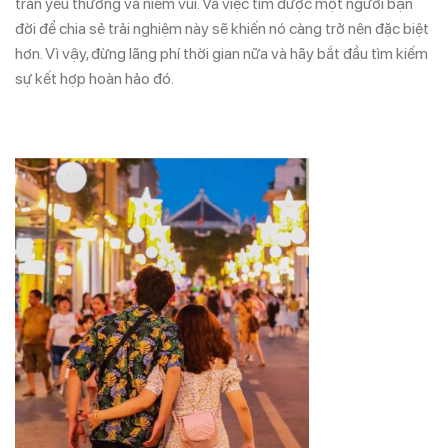
tràn yêu thương và niềm vui. Và việc tìm được một người bạn
đời để chia sẻ trải nghiệm này sẽ khiến nó càng trở nên đặc biệt
hơn. Vì vậy, đừng lãng phí thời gian nữa và hãy bắt đầu tìm kiếm
sự kết hợp hoàn hảo đó.