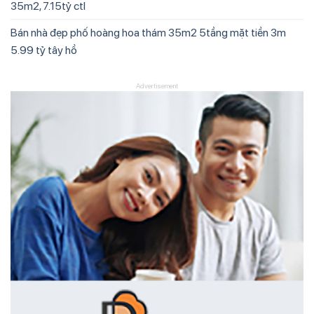
35m2, 7.15tỷ ctl
Bán nhà đẹp phố hoàng hoa thám 35m2 5tầng mặt tiền 3m
5.99 tỷ tây hồ
Advertisement