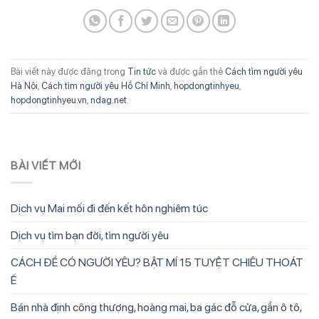
Bài viết này được đăng trong
Tin tức
và được gắn thẻ
Cách tìm người yêu
Hà Nội
,
Cách tìm người yêu Hồ Chí Minh
,
hopdongtinhyeu
,
hopdongtinhyeu.vn
,
ndag.net
.
BÀI VIẾT MỚI
Dịch vụ Mai mối đi đến kết hôn nghiêm túc
Dịch vụ tìm bạn đời, tìm người yêu
CÁCH ĐỂ CÓ NGƯỜI YÊU? BẬT MÍ 15 TUYỆT CHIÊU THOÁT
Ế
Bán nhà định công thượng, hoàng mai, ba gác đỗ cửa, gần ô tô,