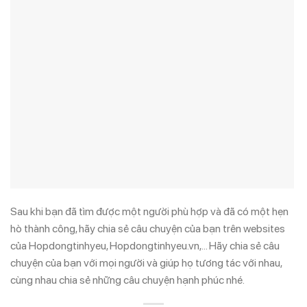
Sau khi bạn đã tìm được một người phù hợp và đã có một hẹn
hò thành công, hãy chia sẻ câu chuyện của bạn trên websites
của Hopdongtinhyeu, Hopdongtinhyeu.vn,… Hãy chia sẻ câu
chuyện của bạn với mọi người và giúp họ tương tác với nhau,
cùng nhau chia sẻ những câu chuyện hạnh phúc nhé.