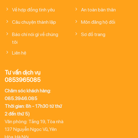
Về hợp đồng tình yêu
An toàn bản thân
Câu chuyện thành lập
Môn đăng hộ đối
Báo chí nói gì về chúng
Sơ đồ trang
tôi
Liên hệ
Tư vấn dịch vụ
0853965085
Chăm sóc khách hàng:
085.3946.085
Thời gian: 8h - 17h30 từ thứ
2 đến thứ 5)
Văn phòng: Tầng 19, Tòa nhà
137 Nguyễn Ngọc Vũ, Yên
Hòa, Hà Nội