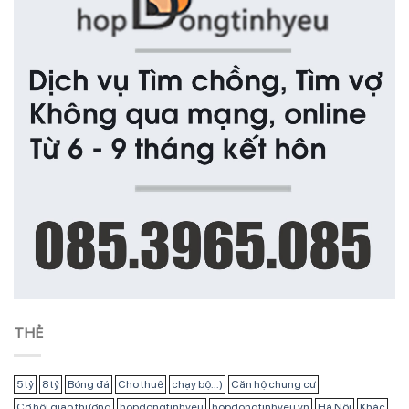
THẺ
5 tỷ
8 tỷ
Bóng đá
Cho thuê
chạy bộ...)
Căn hộ chung cư
Cơ hội giao thương
hopdongtinhyeu
hopdongtinhyeu.vn
Hà Nội
Khác