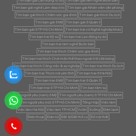
Tìm bạn gái Lao động tự do
Tìm bạn gái làm nghề Buôn bán
Tìm bạn gái nghề Làm đẹp (tóc
Tìm bạn gái Nhân viên văn phòng
Tìm bạn gái thích Chăm sóc gia đình
Tìm bạn gái thích Du lịch
Tìm bạn gái ở Mỹ
Tìm bạn gái ở Quận 3
Tìm bạn gái ở TP Hồ Chí Minh
Tìm bạn trai có Nghề nghiệp khác
Tìm bạn trai Kỹ sư
Tìm bạn trai Lao động tự do
Tìm bạn trai làm nghề Buôn bán
Tìm bạn trai thích Chăm sóc gia đình
Tìm bạn trai thích Chơi môn thể thao ngoài trời (đá bóng
Tìm bạn trai thích Công việc & sự nghiệp
Tìm bạn trai thích Du lịch
Tìm bạn trai Thích nơi yên tĩnh
Tìm bạn trai ở Hà Nội
Tìm bạn trai ở Mỹ
Tìm bạn trai ở Quận 3
Tìm bạn trai ở TP Hồ Chí Minh
Tìm bạn tâm sự
Tìm người yêu (nam) ở Mỹ
Tìm người yêu (nam) ở TP Hồ Chí Minh
Tìm người yêu (nữ) ở TP Hồ Chí Minh
Tổng Hợp
Việc làm
Việc làm Hà Nội
Việc làm TP.HCM
Vườn
Xưởng
Điện lạnh
Điện thoại
Điện tử
Đất ở/ Đất thổ cư
Đồ nội thất