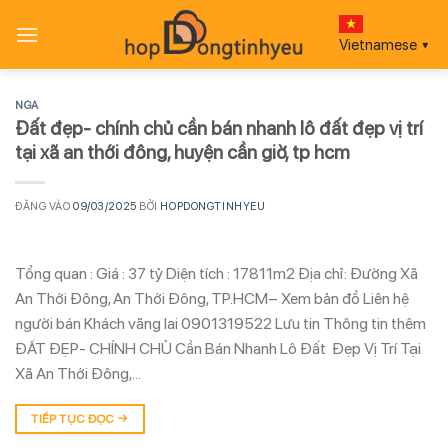
Bỏ
qua
Vietnamese
▼
nội
dung
NGA
Đất đẹp- chính chủ cần bán nhanh lô đất đẹp vị trí
tại xã an thới đông, huyện cần giờ, tp hcm
ĐĂNG VÀO
09/03/2025
BỞI
HOPDONGTINHYEU
Tổng quan : Giá : 37 tỷ Diện tích : 17811m2 Địa chỉ: Đường Xã
An Thới Đông, An Thới Đông, TP.HCM– Xem bản đồ Liên hệ
người bán Khách vãng lai 0901319522 Lưu tin Thông tin thêm
ĐẤT ĐẸP- CHÍNH CHỦ Cần Bán Nhanh Lô Đất Đẹp Vị Trí Tại
Xã An Thới Đông,…
TIẾP TỤC ĐỌC
→