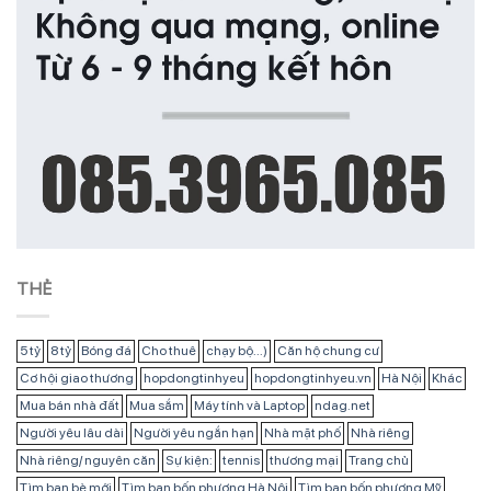
THẺ
5 tỷ
8 tỷ
Bóng đá
Cho thuê
chạy bộ...)
Căn hộ chung cư
Cơ hội giao thương
hopdongtinhyeu
hopdongtinhyeu.vn
Hà Nội
Khác
Mua bán nhà đất
Mua sắm
Máy tính và Laptop
ndag.net
Người yêu lâu dài
Người yêu ngắn hạn
Nhà mặt phố
Nhà riêng
Nhà riêng/ nguyên căn
Sự kiện:
tennis
thương mại
Trang chủ
Tìm bạn bè mới
Tìm bạn bốn phương Hà Nội
Tìm bạn bốn phương Mỹ