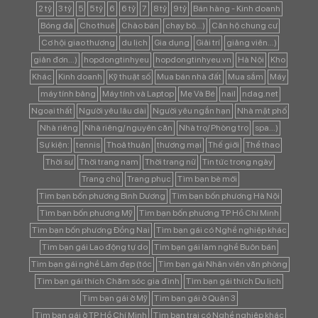
2 tỷ
3 tỷ
5
5 tỷ
6
6 tỷ
7
8 tỷ
9 tỷ
Bán hàng - Kinh doanh
Bóng đá
Cho thuê
Chào bán
chạy bộ...)
Căn hộ chung cư
Cơ hội giao thương
du lịch
Gia dụng
Giải trí
giảng viên...)
giản đơn...)
hopdongtinhyeu
hopdongtinhyeu.vn
Hà Nội
Kho
Khác
Kinh doanh
Kỹ thuật số
Mua bán nhà đất
Mua sắm
Máy
máy tính bảng
Máy tính và Laptop
Mẹ Và Bé
nail
ndag.net
Ngoại thất
Người yêu lâu dài
Người yêu ngắn hạn
Nhà mặt phố
Nhà riêng
Nhà riêng/ nguyên căn
Nhà trọ/ Phòng trọ
spa...)
Sự kiện:
tennis
Thoả thuận
thương mại
Thế giới
Thể thao
Thời sự
Thời trang nam
Thời trang nữ
Tin tức trong ngày
Trang chủ
Trang phục
Tìm bạn bè mới
Tìm bạn bốn phương Bình Dương
Tìm bạn bốn phương Hà Nội
Tìm bạn bốn phương Mỹ
Tìm bạn bốn phương TP Hồ Chí Minh
Tìm bạn bốn phương Đồng Nai
Tìm bạn gái có Nghề nghiệp khác
Tìm bạn gái Lao động tự do
Tìm bạn gái làm nghề Buôn bán
Tìm bạn gái nghề Làm đẹp (tóc
Tìm bạn gái Nhân viên văn phòng
Tìm bạn gái thích Chăm sóc gia đình
Tìm bạn gái thích Du lịch
Tìm bạn gái ở Mỹ
Tìm bạn gái ở Quận 3
Tìm bạn gái ở TP Hồ Chí Minh
Tìm bạn trai có Nghề nghiệp khác