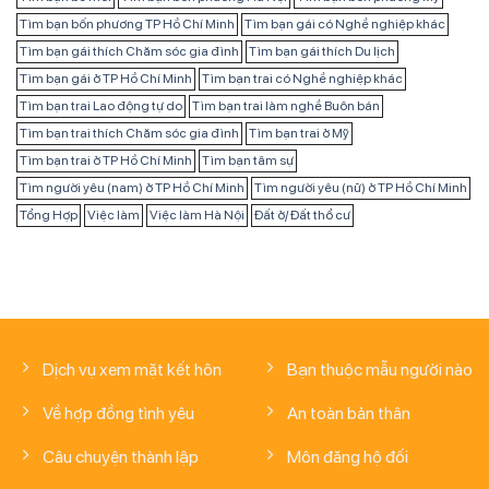
Tìm bạn bốn phương TP Hồ Chí Minh
Tìm bạn gái có Nghề nghiệp khác
Tìm bạn gái thích Chăm sóc gia đình
Tìm bạn gái thích Du lịch
Tìm bạn gái ở TP Hồ Chí Minh
Tìm bạn trai có Nghề nghiệp khác
Tìm bạn trai Lao động tự do
Tìm bạn trai làm nghề Buôn bán
Tìm bạn trai thích Chăm sóc gia đình
Tìm bạn trai ở Mỹ
Tìm bạn trai ở TP Hồ Chí Minh
Tìm bạn tâm sự
Tìm người yêu (nam) ở TP Hồ Chí Minh
Tìm người yêu (nữ) ở TP Hồ Chí Minh
Tổng Hợp
Việc làm
Việc làm Hà Nội
Đất ở/ Đất thổ cư
Dịch vụ xem mặt kết hôn
Bạn thuộc mẫu người nào
Về hợp đồng tình yêu
An toàn bản thân
Câu chuyện thành lập
Môn đăng hộ đối