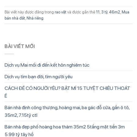
Bài viết này được đăng trong
rao vặt
và được gắn thẻ
11
,
3 tỷ
,
46m2
,
Mua
bán nhà đất
,
Nhà riêng
.
BÀI VIẾT MỚI
Dịch vụ Mai mối đi đến kết hôn nghiêm túc
Dịch vụ tìm bạn đời, tìm người yêu
CÁCH ĐỂ CÓ NGƯỜI YÊU? BẬT MÍ 15 TUYỆT CHIÊU THOÁT
Ế
Bán nhà định công thượng, hoàng mai, ba gác đỗ cửa, gần ô tô,
35m2, 7.15tỷ ctl
Bán nhà đẹp phố hoàng hoa thám 35m2 5tầng mặt tiền 3m
5.99 tỷ tây hồ