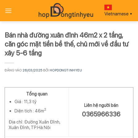
Bỏ
qua
Vietnamese
▼
nội
dung
Bán nhà đường xuân đỉnh 46m2 x 2 tầng,
căn góc mặt tiền bề thế, chủ mới về đầu tư
xây 5-6 tầng
ĐĂNG VÀO
26/03/2025
BỞI
HOPDONGTINHYEU
Tổng quan
Giá :
11,3 tỷ
Liên hệ người bán
2
Diện tích :
46m
0365966336
Địa chỉ: Đường Xuân Đỉnh,
Xuân Đỉnh, TP.Hà Nội