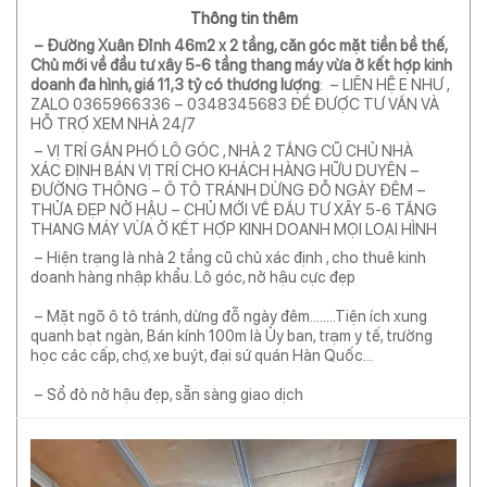
Thông tin thêm
– Đường Xuân Đỉnh 46m2 x 2 tầng, căn góc mặt tiền bề thế,
Chủ mới về đầu tư xây 5-6 tầng thang máy vừa ở kết hợp kinh
doanh đa hình, giá 11,3 tỷ có thương lượng
: – LIÊN HỆ E NHƯ ,
ZALO 0365966336 – 0348345683 ĐỂ ĐƯỢC TƯ VẤN VÀ
HỖ TRỢ XEM NHÀ 24/7
– VỊ TRÍ GẦN PHỐ LÔ GÓC , NHÀ 2 TẦNG CŨ CHỦ NHÀ
XÁC ĐỊNH BÁN VỊ TRÍ CHO KHÁCH HÀNG HỮU DUYÊN –
ĐƯỜNG THÔNG – Ô TÔ TRÁNH DỪNG ĐỖ NGÀY ĐÊM –
THỬA ĐẸP NỞ HẬU – CHỦ MỚI VỀ ĐẦU TƯ XÂY 5-6 TẦNG
THANG MÁY VỪA Ở KẾT HỢP KINH DOANH MỌI LOẠI HÌNH
– Hiện trạng là nhà 2 tầng cũ chủ xác định , cho thuê kinh
doanh hàng nhập khẩu. Lô góc, nở hậu cực đẹp
– Mặt ngõ ô tô tránh, dừng đỗ ngày đêm……..Tiện ích xung
quanh bạt ngàn, Bán kính 100m là Ủy ban, trạm y tế, trường
học các cấp, chợ, xe buýt, đại sứ quán Hàn Quốc…
– Sổ đỏ nở hậu đẹp, sẵn sàng giao dịch