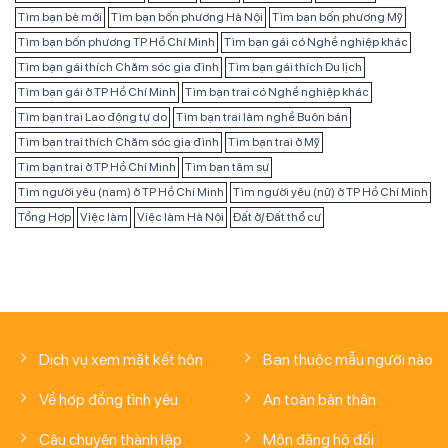
Tìm bạn bè mới
Tìm bạn bốn phương Hà Nội
Tìm bạn bốn phương Mỹ
Tìm bạn bốn phương TP Hồ Chí Minh
Tìm bạn gái có Nghề nghiệp khác
Tìm bạn gái thích Chăm sóc gia đình
Tìm bạn gái thích Du lịch
Tìm bạn gái ở TP Hồ Chí Minh
Tìm bạn trai có Nghề nghiệp khác
Tìm bạn trai Lao động tự do
Tìm bạn trai làm nghề Buôn bán
Tìm bạn trai thích Chăm sóc gia đình
Tìm bạn trai ở Mỹ
Tìm bạn trai ở TP Hồ Chí Minh
Tìm bạn tâm sự
Tìm người yêu (nam) ở TP Hồ Chí Minh
Tìm người yêu (nữ) ở TP Hồ Chí Minh
Tổng Hợp
Việc làm
Việc làm Hà Nội
Đất ở/ Đất thổ cư
Dịch vụ xem mặt kết hôn
Bạn thuộc mẫu người nào
Về hợp đồng tình yêu
An toàn bản thân
Câu chuyện thành lập
Môn đăng hộ đối