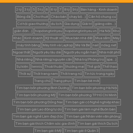
2 tỷ
3 tỷ
5
5 tỷ
6
6 tỷ
7
8 tỷ
9 tỷ
Bán hàng - Kinh doanh
Bóng đá
Cho thuê
Chào bán
chạy bộ...)
Căn hộ chung cư
Cơ hội giao thương
du lịch
Gia dụng
Giải trí
giảng viên...)
giản đơn...)
hopdongtinhyeu
hopdongtinhyeu.vn
Hà Nội
Kho
Khác
Kinh doanh
Kỹ thuật số
Mua bán nhà đất
Mua sắm
Máy
máy tính bảng
Máy tính và Laptop
Mẹ Và Bé
nail
ndag.net
Ngoại thất
Người yêu lâu dài
Người yêu ngắn hạn
Nhà mặt phố
Nhà riêng
Nhà riêng/ nguyên căn
Nhà trọ/ Phòng trọ
spa...)
Sự kiện:
tennis
Thoả thuận
thương mại
Thế giới
Thể thao
Thời sự
Thời trang nam
Thời trang nữ
Tin tức trong ngày
Trang chủ
Trang phục
Tìm bạn bè mới
Tìm bạn bốn phương Bình Dương
Tìm bạn bốn phương Hà Nội
Tìm bạn bốn phương Mỹ
Tìm bạn bốn phương TP Hồ Chí Minh
Tìm bạn bốn phương Đồng Nai
Tìm bạn gái có Nghề nghiệp khác
Tìm bạn gái Lao động tự do
Tìm bạn gái làm nghề Buôn bán
Tìm bạn gái nghề Làm đẹp (tóc
Tìm bạn gái Nhân viên văn phòng
Tìm bạn gái thích Chăm sóc gia đình
Tìm bạn gái thích Du lịch
Tìm bạn gái ở Mỹ
Tìm bạn gái ở Quận 3