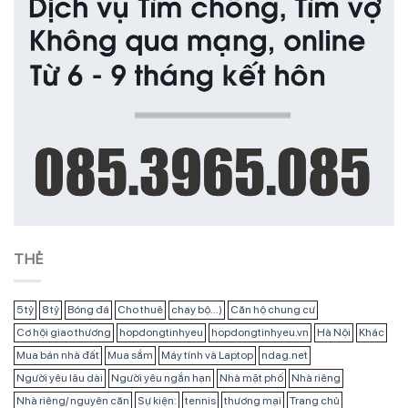
THẺ
5 tỷ
8 tỷ
Bóng đá
Cho thuê
chạy bộ...)
Căn hộ chung cư
Cơ hội giao thương
hopdongtinhyeu
hopdongtinhyeu.vn
Hà Nội
Khác
Mua bán nhà đất
Mua sắm
Máy tính và Laptop
ndag.net
Người yêu lâu dài
Người yêu ngắn hạn
Nhà mặt phố
Nhà riêng
Nhà riêng/ nguyên căn
Sự kiện:
tennis
thương mại
Trang chủ