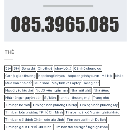
THẺ
5 tỷ
8 tỷ
Bóng đá
Cho thuê
chạy bộ...)
Căn hộ chung cư
Cơ hội giao thương
hopdongtinhyeu
hopdongtinhyeu.vn
Hà Nội
Khác
Mua bán nhà đất
Mua sắm
Máy tính và Laptop
ndag.net
Người yêu lâu dài
Người yêu ngắn hạn
Nhà mặt phố
Nhà riêng
Nhà riêng/ nguyên căn
Sự kiện:
tennis
thương mại
Trang chủ
Tìm bạn bè mới
Tìm bạn bốn phương Hà Nội
Tìm bạn bốn phương Mỹ
Tìm bạn bốn phương TP Hồ Chí Minh
Tìm bạn gái có Nghề nghiệp khác
Tìm bạn gái thích Chăm sóc gia đình
Tìm bạn gái thích Du lịch
Tìm bạn gái ở TP Hồ Chí Minh
Tìm bạn trai có Nghề nghiệp khác