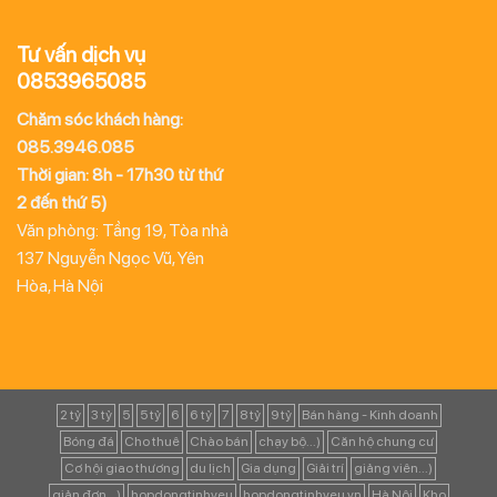
Tư vấn dịch vụ
0853965085
Chăm sóc khách hàng:
085.3946.085
Thời gian: 8h - 17h30 từ thứ
2 đến thứ 5)
Văn phòng: Tầng 19, Tòa nhà
137 Nguyễn Ngọc Vũ, Yên
Hòa, Hà Nội
2 tỷ
3 tỷ
5
5 tỷ
6
6 tỷ
7
8 tỷ
9 tỷ
Bán hàng - Kinh doanh
Bóng đá
Cho thuê
Chào bán
chạy bộ...)
Căn hộ chung cư
Cơ hội giao thương
du lịch
Gia dụng
Giải trí
giảng viên...)
giản đơn...)
hopdongtinhyeu
hopdongtinhyeu.vn
Hà Nội
Kho