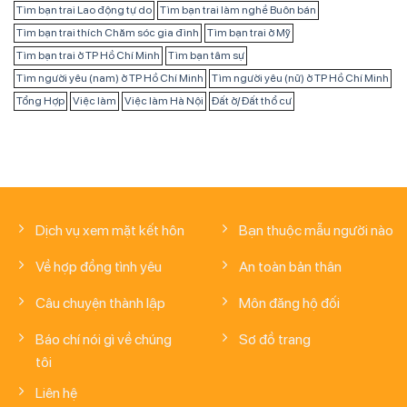
Tìm bạn trai Lao động tự do
Tìm bạn trai làm nghề Buôn bán
Tìm bạn trai thích Chăm sóc gia đình
Tìm bạn trai ở Mỹ
Tìm bạn trai ở TP Hồ Chí Minh
Tìm bạn tâm sự
Tìm người yêu (nam) ở TP Hồ Chí Minh
Tìm người yêu (nữ) ở TP Hồ Chí Minh
Tổng Hợp
Việc làm
Việc làm Hà Nội
Đất ở/ Đất thổ cư
Dịch vụ xem mặt kết hôn
Bạn thuộc mẫu người nào
Về hợp đồng tình yêu
An toàn bản thân
Câu chuyện thành lập
Môn đăng hộ đối
Báo chí nói gì về chúng
Sơ đồ trang
tôi
Liên hệ