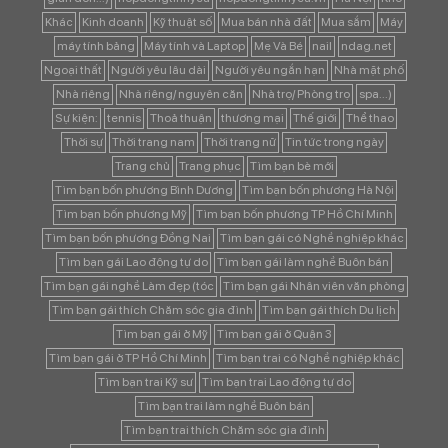
Khác
Kinh doanh
Kỹ thuật số
Mua bán nhà đất
Mua sắm
Máy
máy tính bảng
Máy tính và Laptop
Mẹ Và Bé
nail
ndag.net
Ngoại thất
Người yêu lâu dài
Người yêu ngắn hạn
Nhà mặt phố
Nhà riêng
Nhà riêng/ nguyên căn
Nhà trọ/ Phòng trọ
spa...)
Sự kiện:
tennis
Thoả thuận
thương mại
Thế giới
Thể thao
Thời sự
Thời trang nam
Thời trang nữ
Tin tức trong ngày
Trang chủ
Trang phục
Tìm bạn bè mới
Tìm bạn bốn phương Bình Dương
Tìm bạn bốn phương Hà Nội
Tìm bạn bốn phương Mỹ
Tìm bạn bốn phương TP Hồ Chí Minh
Tìm bạn bốn phương Đồng Nai
Tìm bạn gái có Nghề nghiệp khác
Tìm bạn gái Lao động tự do
Tìm bạn gái làm nghề Buôn bán
Tìm bạn gái nghề Làm đẹp (tóc
Tìm bạn gái Nhân viên văn phòng
Tìm bạn gái thích Chăm sóc gia đình
Tìm bạn gái thích Du lịch
Tìm bạn gái ở Mỹ
Tìm bạn gái ở Quận 3
Tìm bạn gái ở TP Hồ Chí Minh
Tìm bạn trai có Nghề nghiệp khác
Tìm bạn trai Kỹ sư
Tìm bạn trai Lao động tự do
Tìm bạn trai làm nghề Buôn bán
Tìm bạn trai thích Chăm sóc gia đình