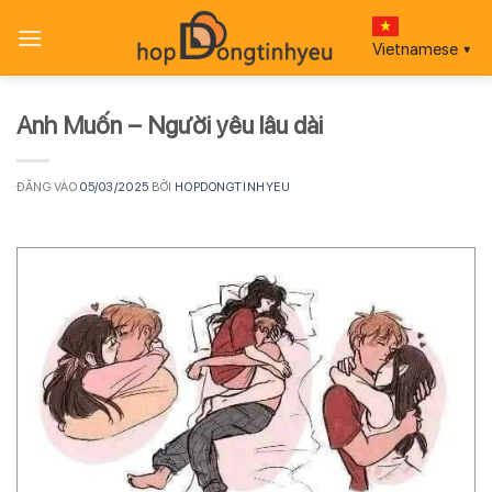
Bỏ
qua
Vietnamese
▼
nội
dung
Anh Muốn – Người yêu lâu dài
ĐĂNG VÀO
05/03/2025
BỞI
HOPDONGTINHYEU