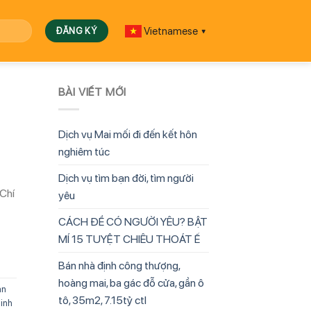
Vietnamese
▼
BÀI VIẾT MỚI
Dịch vụ Mai mối đi đến kết hôn
nghiêm túc
Dịch vụ tìm bạn đời, tìm người
Chí
yêu
CÁCH ĐỂ CÓ NGƯỜI YÊU? BẬT
MÍ 15 TUYỆT CHIÊU THOÁT Ế
Bán nhà định công thượng,
hoàng mai, ba gác đỗ cửa, gần ô
ạn
tô, 35m2, 7.15tỷ ctl
inh