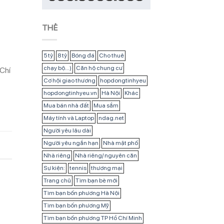
THẺ
5 tỷ
8 tỷ
Bóng đá
Cho thuê
chạy bộ...)
Căn hộ chung cư
Chí
Cơ hội giao thương
hopdongtinhyeu
hopdongtinhyeu.vn
Hà Nội
Khác
Mua bán nhà đất
Mua sắm
Máy tính và Laptop
ndag.net
Người yêu lâu dài
Người yêu ngắn hạn
Nhà mặt phố
Nhà riêng
Nhà riêng/ nguyên căn
Sự kiện:
tennis
thương mại
Trang chủ
Tìm bạn bè mới
Tìm bạn bốn phương Hà Nội
Tìm bạn bốn phương Mỹ
Tìm bạn bốn phương TP Hồ Chí Minh