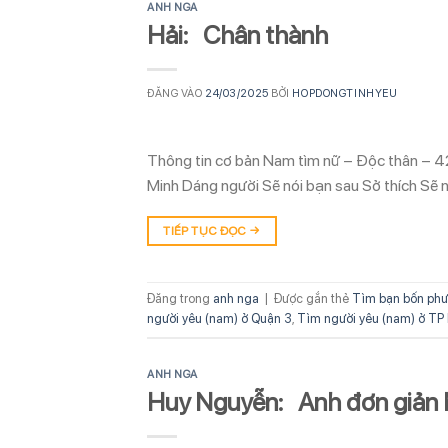
ANH NGA
Hải: Chân thành
ĐĂNG VÀO
24/03/2025
BỞI
HOPDONGTINHYEU
Thông tin cơ bản Nam tìm nữ – Độc thân – 4
Minh Dáng người Sẽ nói bạn sau Sở thích Sẽ n
TIẾP TỤC ĐỌC
→
Đăng trong
anh nga
|
Được gắn thẻ
Tìm bạn bốn phư
người yêu (nam) ở Quận 3
,
Tìm người yêu (nam) ở TP
ANH NGA
Huy Nguyễn: Anh đơn giản