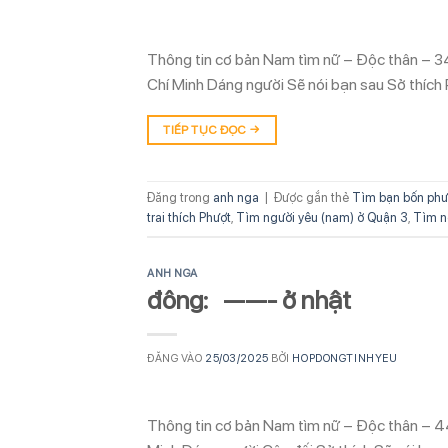
Thông tin cơ bản Nam tìm nữ – Độc thân – 3
Chí Minh Dáng người Sẽ nói bạn sau Sở thích
TIẾP TỤC ĐỌC
→
Đăng trong
anh nga
|
Được gắn thẻ
Tìm bạn bốn phư
trai thích Phượt
,
Tìm người yêu (nam) ở Quận 3
,
Tìm n
ANH NGA
đông: ——- ở nhật
ĐĂNG VÀO
25/03/2025
BỞI
HOPDONGTINHYEU
Thông tin cơ bản Nam tìm nữ – Độc thân – 4