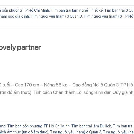
 bốn phương TP Hồ Chí Minh
,
Tìm bạn trai làm nghề Thiết kế
,
Tìm bạn trai ở Q
Chăm sóc gia đình
,
Tìm người yêu (nam) ở Quận 3
,
Tìm người yêu (nam) ở TP Hồ
lovely partner
0 tuổi – Cao 170 cm – Nặng 58 kg – Cao đẳng Nơi ở Quận 3, TP Hồ
tín đồ ẩm thực) Tính cách Chân thành Lối sống Bình dân Qúy giá n
àng
,
Tìm bạn bốn phương TP Hồ Chí Minh
,
Tìm bạn trai làm Du lịch
,
Tìm bạn trai
hích Ẩm thực (tín đồ ẩm thực)
,
Tìm người yêu (nam) ở Quận 3
,
Tìm người yêu (n