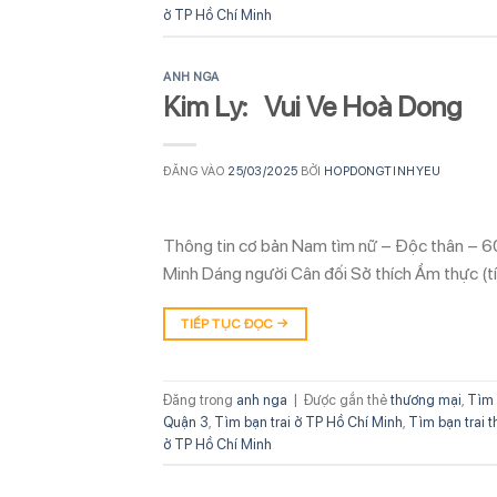
ở TP Hồ Chí Minh
ANH NGA
Kim Ly: Vui Ve Hoà Dong
ĐĂNG VÀO
25/03/2025
BỞI
HOPDONGTINHYEU
Thông tin cơ bản Nam tìm nữ – Độc thân – 6
Minh Dáng người Cân đối Sở thích Ẩm thực (t
TIẾP TỤC ĐỌC
→
Đăng trong
anh nga
|
Được gắn thẻ
thương mại
,
Tìm 
Quận 3
,
Tìm bạn trai ở TP Hồ Chí Minh
,
Tìm bạn trai t
ở TP Hồ Chí Minh