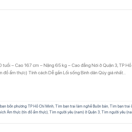
0 tuổi – Cao 167 cm – Nặng 65 kg – Cao đẳng Nơi ở Quận 3, TP Hồ
ín đồ ẩm thực) Tính cách Dễ gần Lối sống Bình dân Qúy giá nhất…
bạn bốn phương TP Hồ Chí Minh
,
Tìm bạn trai làm nghề Buôn bán
,
Tìm bạn trai 
hích Ẩm thực (tín đồ ẩm thực)
,
Tìm người yêu (nam) ở Quận 3
,
Tìm người yêu (n