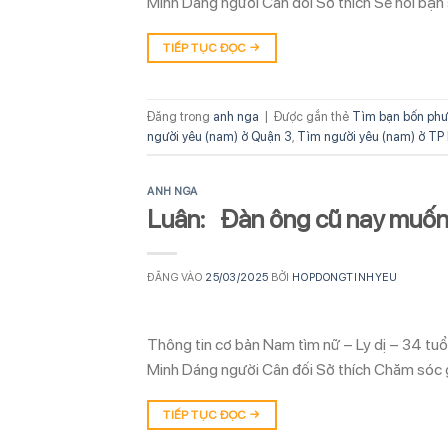
Minh Dáng người Cân đối Sở thích Sẽ nói bạn
TIẾP TỤC ĐỌC
→
Đăng trong
anh nga
|
Được gắn thẻ
Tìm bạn bốn phư
người yêu (nam) ở Quận 3
,
Tìm người yêu (nam) ở TP
ANH NGA
Luân: Đàn ông cũ nay muốn
ĐĂNG VÀO
25/03/2025
BỞI
HOPDONGTINHYEU
Thông tin cơ bản Nam tìm nữ – Ly dị – 34 tu
Minh Dáng người Cân đối Sở thích Chăm sóc g
TIẾP TỤC ĐỌC
→